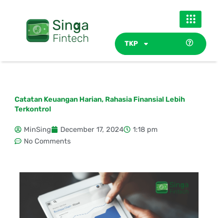
Skip
to
content
TKP
Catatan Keuangan Harian, Rahasia Finansial Lebih
Terkontrol
MinSing
December 17, 2024
1:18 pm
No Comments