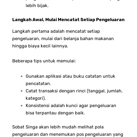
lebih bijak.
Langkah Awal, Mulai Mencatat Setiap Pengeluaran
Langkah pertama adalah mencatat setiap
pengeluaran, mulai dari belanja bahan makanan
hingga biaya kecil lainnya.
Beberapa tips untuk memulai:
Gunakan aplikasi atau buku catatan untuk
pencatatan.
Catat transaksi dengan rinci (tanggal, jumlah,
kategori).
Konsistensi adalah kunci agar pengeluaran
bisa terpantau dengan baik.
Sobat Singa akan lebih mudah melihat pola
pengeluaran dan menemukan pos pengeluaran yang