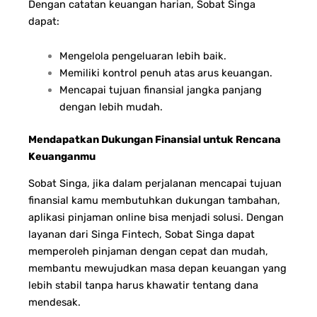
Dengan catatan keuangan harian, Sobat Singa
dapat:
Mengelola pengeluaran lebih baik.
Memiliki kontrol penuh atas arus keuangan.
Mencapai tujuan finansial jangka panjang
dengan lebih mudah.
Mendapatkan Dukungan Finansial untuk Rencana
Keuanganmu
Sobat Singa, jika dalam perjalanan mencapai tujuan
finansial kamu membutuhkan dukungan tambahan,
aplikasi pinjaman online bisa menjadi solusi. Dengan
layanan dari Singa Fintech, Sobat Singa dapat
memperoleh pinjaman dengan cepat dan mudah,
membantu mewujudkan masa depan keuangan yang
lebih stabil tanpa harus khawatir tentang dana
mendesak.