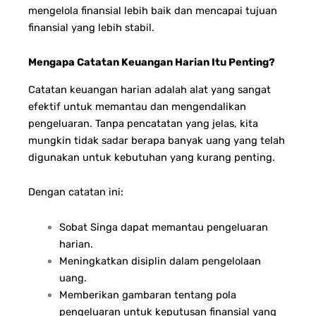
mengelola finansial lebih baik dan mencapai tujuan
finansial yang lebih stabil.
Mengapa Catatan Keuangan Harian Itu Penting?
Catatan keuangan harian adalah alat yang sangat
efektif untuk memantau dan mengendalikan
pengeluaran. Tanpa pencatatan yang jelas, kita
mungkin tidak sadar berapa banyak uang yang telah
digunakan untuk kebutuhan yang kurang penting.
Dengan catatan ini:
Sobat Singa dapat memantau pengeluaran
harian.
Meningkatkan disiplin dalam pengelolaan
uang.
Memberikan gambaran tentang pola
pengeluaran untuk keputusan finansial yang