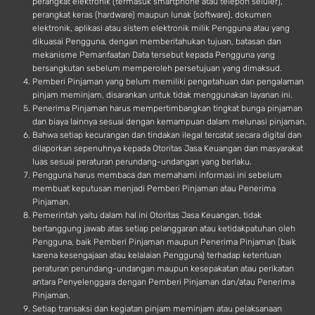
perangkat elektronik (termasuk smartphone atau telepon seluler),
perangkat keras (hardware) maupun lunak (software), dokumen
elektronik, aplikasi atau sistem elektronik milik Pengguna atau yang
dikuasai Pengguna, dengan memberitahukan tujuan, batasan dan
mekanisme Pemanfaatan Data tersebut kepada Pengguna yang
bersangkutan sebelum memperoleh persetujuan yang dimaksud.
Pemberi Pinjaman yang belum memiliki pengetahuan dan pengalaman
pinjam meminjam, disarankan untuk tidak menggunakan layanan ini.
Penerima Pinjaman harus mempertimbangkan tingkat bunga pinjaman
dan biaya lainnya sesuai dengan kemampuan dalam melunasi pinjaman.
Bahwa setiap kecurangan dan tindakan ilegal tercatat secara digital dan
dilaporkan sepenuhnya kepada Otoritas Jasa Keuangan dan masyarakat
luas sesuai peraturan perundang-undangan yang berlaku.
Pengguna harus membaca dan memahami informasi ini sebelum
membuat keputusan menjadi Pemberi Pinjaman atau Penerima
Pinjaman.
Pemerintah yaitu dalam hal ini Otoritas Jasa Keuangan, tidak
bertanggung jawab atas setiap pelanggaran atau ketidakpatuhan oleh
Pengguna, baik Pemberi Pinjaman maupun Penerima Pinjaman (baik
karena kesengajaan atau kelalaian Pengguna) terhadap ketentuan
peraturan perundang-undangan maupun kesepakatan atau perikatan
antara Penyelenggara dengan Pemberi Pinjaman dan/atau Penerima
Pinjaman.
Setiap transaksi dan kegiatan pinjam meminjam atau pelaksanaan