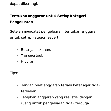
dapat dikurangi.
Tentukan Anggaran untuk Setiap Kategori
Pengeluaran
Setelah mencatat pengeluaran, tentukan anggaran
untuk setiap kategori seperti:
Belanja makanan.
Transportasi.
Hiburan.
Tips:
Jangan buat anggaran terlalu ketat agar tidak
terbebani.
Tetapkan anggaran yang realistis, dengan
ruang untuk pengeluaran tidak terduga.