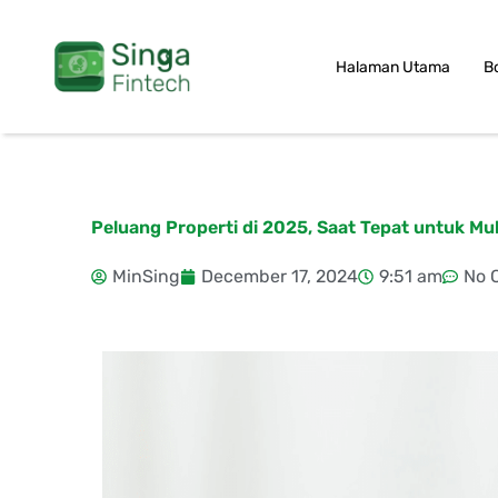
Skip
to
Halaman Utama
B
content
Peluang Properti di 2025, Saat Tepat untuk Mul
MinSing
December 17, 2024
9:51 am
No 