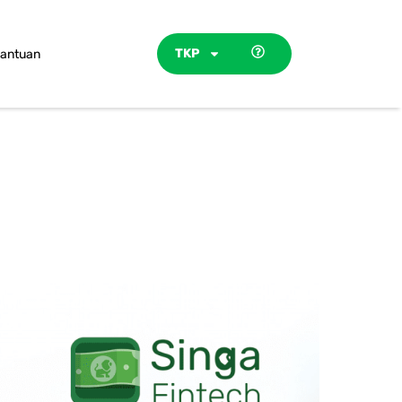
TKP
antuan