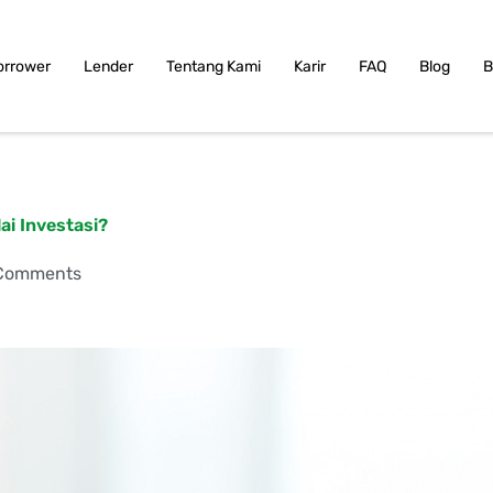
orrower
Lender
Tentang Kami
Karir
FAQ
Blog
B
ai Investasi?
Comments