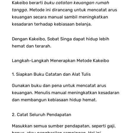
Kakeibo berarti
buku catatan keuangan rumah
tangga
. Metode ini dirancang untuk mencatat arus
keuangan secara manual sambil meningkatkan
kesadaran terhadap kebiasaan belanja.
Dengan Kakeibo, Sobat Singa dapat hidup lebih
hemat dan terarah.
Langkah-Langkah Menerapkan Metode Kakeibo
1. Siapkan Buku Catatan dan Alat Tulis
Gunakan buku dan pena untuk mencatat arus
keuangan. Menulis manual meningkatkan kesadaran
dan membangun kebiasaan hidup hemat.
2. Catat Seluruh Pendapatan
Masukkan semua sumber pendapatan, seperti gaji,