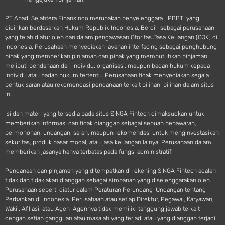
PT Abadi Sejahtera Finansindo merupakan penyelenggara LPBBTI yang
didirikan berdasarkan Hukum Republik Indonesia. Berdiri sebagai perusahaan
yang telah diatur oleh dan dalam pengawasan Otoritas Jasa Keuangan (OJK) di
Indonesia, Perusahaan menyediakan layanan interfacing sebagai penghubung
pihak yang memberikan pinjaman dan pihak yang membutuhkan pinjaman
meliputi pendanaan dari individu, organisasi, maupun badan hukum kepada
individu atau badan hukum tertentu. Perusahaan tidak menyediakan segala
bentuk saran atau rekomendasi pendanaan terkait pilihan-pilihan dalam situs
ini.
Isi dan materi yang tersedia pada situs SINGA Fintech dimaksudkan untuk
memberikan informasi dan tidak dianggap sebagai sebuah penawaran,
permohonan, undangan, saran, maupun rekomendasi untuk menginvestasikan
sekuritas, produk pasar modal, atau jasa keuangan lainya. Perusahaan dalam
memberikan jasanya hanya terbatas pada fungsi administratif.
Pendanaan dan pinjaman yang ditempatkan di rekening SINGA Fintech adalah
tidak dan tidak akan dianggap sebagai simpanan yang diselenggarakan oleh
Perusahaan seperti diatur dalam Peraturan Perundang-Undangan tentang
Perbankan di Indonesia. Perusahaan atau setiap Direktur, Pegawai, Karyawan,
Wakil, Afiliasi, atau Agen-Agennya tidak memiliki tanggung jawab terkait
dengan setiap gangguan atau masalah yang terjadi atau yang dianggap terjadi