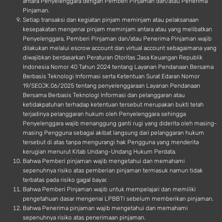
antara Penyelenggara dengan Pemberi Pinjaman dan/atau Penerima
Pinjaman.
Setiap transaksi dan kegiatan pinjam meminjam atau pelaksanaan
kesepakatan mengenai pinjam meminjam antara atau yang melibatkan
Penyelenggara, Pemberi Pinjaman dan/atau Penerima Pinjaman wajib
dilakukan melalui escrow account dan virtual account sebagaimana yang
diwajibkan berdasarkan Peraturan Otoritas Jasa Keuangan Republik
Indonesia Nomor 40 Tahun 2024 tentang Layanan Pendanaan Bersama
Berbasis Teknologi Informasi serta Ketentuan Surat Edaran Nomor
19/SEOJK.06/2025 tentang penyelenggaraan Layanan Pendanaan
Bersama Berbasis Teknologi Informasi dan pelanggaran atau
ketidakpatuhan terhadap ketentuan tersebut merupakan bukti telah
terjadinya pelanggaran hukum oleh Penyelenggara sehingga
Penyelenggara wajib menanggung ganti rugi yang diderita oleh masing-
masing Pengguna sebagai akibat langsung dari pelanggaran hukum
tersebut di atas tanpa mengurangi hak Pengguna yang menderita
kerugian menurut Kitab Undang-Undang Hukum Perdata.
Bahwa Pemberi pinjaman wajib mengetahui dan memahami
sepenuhnya risiko atas pemberian pinjaman termasuk namun tidak
terbatas pada risiko gagal bayar.
Bahwa Pemberi Pinjaman wajib untuk mempelajari dan memiliki
pengetahuan dasar mengenai LPBBTI sebelum memberikan pinjaman.
Bahwa Penerima pinjaman wajib mengetahui dan memahami
sepenuhnya risiko atas penerimaan pinjaman.