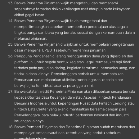
Bahwa Penerima Pinjaman wajib mengetahui dan memahami
sepenuhnya terhadap risiko kehilangan aset ataupun harta kekayaaan
akibat gagal bayar.
Bahwa Penerima Pinjaman wajib telah mengetahui dan
mempertimbangkan sebelum memberikan persetujuan atas segala
tingkat bunga dan biaya yang berlaku sesuai dengan kemampuan dalam
melunasi pinjaman.
Bahwa Penerima Pinjaman diwajibkan untuk mempelajari pengetahuan
dasar mengenai LPBBTI sebelum menerima pinjaman.
Pengguna Pendanaan dilarang menggunakan dana yang diperoleh dari
platform ini untuk segala bentuk kegiatan ilegal, termasuk tetapi tidak
terbatas pada perjudian daring, kegiatan terorisme, pencucian uang, dan
tindak pidana lainnya. Penyelenggara berhak untuk membatalkan
Pendanaan dan melaporkan aktivitas mencurigakan kepada pihak
berwajib jika terindikasi adanya pelanggaran ini.
Bahwa catatan kredit Penerima Pinjaman akan dilaporkan secara berkala
kepada Otoritas Jasa Keuangan dan/atau Asosiasi Fintech Pendanaan
Bersama Indonesia untuk kepentingan Pusat Data Fintech Lending atau
Fintech Data Center yang akan dimanfaatkan bersama dengan para
Penyelenggara, para pelaku industri perbankan nasional dan industri
keuangan lainnya.
Bahwa Pemberi Pinjaman dan Penerima Pinjaman sudah membaca dan
mempelajari setiap syarat dan ketentuan yang berlaku sebelum
mengajukan pinjaman.