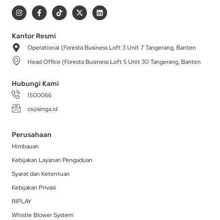
I
F
T
X
L
n
a
i
-
i
s
c
k
t
n
t
e
t
w
k
a
b
o
i
e
Kantor Resmi
g
o
k
t
d
Operational (Foresta Business Loft 3 Unit 7 Tangerang, Banten
r
o
t
i
a
k
e
n
Head Office (Foresta Business Loft 5 Unit 30 Tangerang, Banten
m
-
r
f
Hubungi Kami
1500066
cs@singa.id
Perusahaan
Himbauan
Kebijakan Layanan Pengaduan
Syarat dan Ketentuan
Kebijakan Privasi
RIPLAY
Whistle Blower System