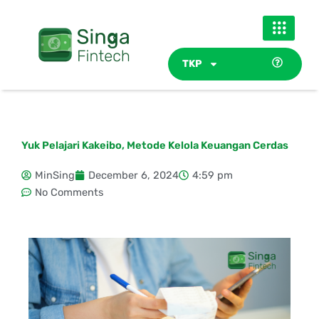
Skip
to
content
TKP
Yuk Pelajari Kakeibo, Metode Kelola Keuangan Cerdas
MinSing
December 6, 2024
4:59 pm
No Comments