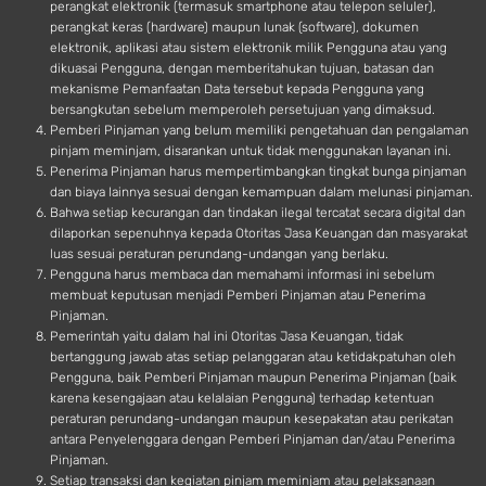
perangkat elektronik (termasuk smartphone atau telepon seluler),
perangkat keras (hardware) maupun lunak (software), dokumen
elektronik, aplikasi atau sistem elektronik milik Pengguna atau yang
dikuasai Pengguna, dengan memberitahukan tujuan, batasan dan
mekanisme Pemanfaatan Data tersebut kepada Pengguna yang
bersangkutan sebelum memperoleh persetujuan yang dimaksud.
Pemberi Pinjaman yang belum memiliki pengetahuan dan pengalaman
pinjam meminjam, disarankan untuk tidak menggunakan layanan ini.
Penerima Pinjaman harus mempertimbangkan tingkat bunga pinjaman
dan biaya lainnya sesuai dengan kemampuan dalam melunasi pinjaman.
Bahwa setiap kecurangan dan tindakan ilegal tercatat secara digital dan
dilaporkan sepenuhnya kepada Otoritas Jasa Keuangan dan masyarakat
luas sesuai peraturan perundang-undangan yang berlaku.
Pengguna harus membaca dan memahami informasi ini sebelum
membuat keputusan menjadi Pemberi Pinjaman atau Penerima
Pinjaman.
Pemerintah yaitu dalam hal ini Otoritas Jasa Keuangan, tidak
bertanggung jawab atas setiap pelanggaran atau ketidakpatuhan oleh
Pengguna, baik Pemberi Pinjaman maupun Penerima Pinjaman (baik
karena kesengajaan atau kelalaian Pengguna) terhadap ketentuan
peraturan perundang-undangan maupun kesepakatan atau perikatan
antara Penyelenggara dengan Pemberi Pinjaman dan/atau Penerima
Pinjaman.
Setiap transaksi dan kegiatan pinjam meminjam atau pelaksanaan