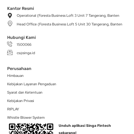
t
e
t
w
k
a
b
o
i
e
Kantor Resmi
g
o
k
t
d
Operational (Foresta Business Loft 3 Unit 7 Tangerang, Banten
r
o
t
i
a
k
e
n
Head Office (Foresta Business Loft 5 Unit 30 Tangerang, Banten
m
-
r
f
Hubungi Kami
1500066
cs@singa.id
Perusahaan
Himbauan
Kebijakan Layanan Pengaduan
Syarat dan Ketentuan
Kebijakan Privasi
RIPLAY
Whistle Blower System
Unduh aplikasi Singa Fintech
sekarang!