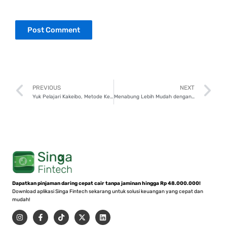
Prev
N
PREVIOUS
NEXT
Yuk Pelajari Kakeibo, Metode Kelola Keuangan Cerdas
Menabung Lebih Mudah dengan 7 Cara Ini!
Dapatkan pinjaman daring cepat cair tanpa jaminan hingga Rp 48.000.000!
Download aplikasi Singa Fintech sekarang untuk solusi keuangan yang cepat dan
mudah!
I
F
T
X
L
n
a
i
-
i
s
c
k
t
n