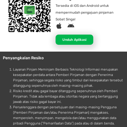
Tersedia di iOS dan Android untuk
mempermudah pengajuan pinjaman
Sobat Singa!
A
A
p
n
p
d
Unduh Aplikasi
l
r
e
o
Penyangkalan Resiko
i
d
Layanan Pinjam Meminjam Berbasis Teknologi Informasi merupakan
kesepakatan perdata antara Pemberi Pinjaman dengan Penerima
Pinjaman, sehingga segala risiko yang timbul dari kesepakatan tersebut
ditanggung sepenuhnya oleh masing-masing pihak.
Risiko kredit atau gagal bayar ditanggung sepenuhnya oleh Pemberi
Pinjaman. Tidak ada lembaga atau otoritas negara yang bertanggung
jawab atas risiko gagal bayar ini.
Penyelenggara dengan persetujuan dari masing-masing Pengguna
(Pemberi Pinjaman dan/atau Penerima Pinjaman) mengakses,
memperoleh, menyimpan, mengelola dan/atau menggunakan data
pribadi Pengguna (“Pemanfaatan Data”) pada atau di dalam benda,