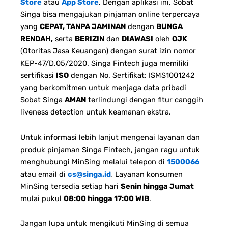
Store
atau
App Store
. Dengan aplikasi ini, Sobat
Singa bisa mengajukan pinjaman online terpercaya
yang
CEPAT, TANPA JAMINAN
dengan
BUNGA
RENDAH,
serta
BERIZIN
dan
DIAWASI
oleh
OJK
(Otoritas Jasa Keuangan) dengan surat izin nomor
KEP-47/D.05/2020. Singa Fintech juga memiliki
sertifikasi
ISO
dengan No. Sertifikat: ISMS1001242
yang berkomitmen untuk menjaga data pribadi
Sobat Singa
AMAN
terlindungi dengan fitur canggih
liveness detection untuk keamanan ekstra.
Untuk informasi lebih lanjut mengenai layanan dan
produk pinjaman Singa Fintech, jangan ragu untuk
menghubungi MinSing melalui telepon di
1500066
atau email di
cs@singa.id
.
Layanan konsumen
MinSing tersedia setiap hari
Senin hingga Jumat
mulai pukul
08:00 hingga 17:00 WIB
.
Jangan lupa untuk mengikuti MinSing di semua