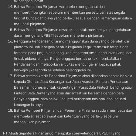
akibat gagal bayar.
Bahwa Penerima Pinjaman wajib telah mengetahui dan
mempertimbangkan sebelum memberikan persetujuan atas segala
tingkat bunga dan biaya yang berlaku sesuai dengan kemampuan dalam
melunasi pinjaman.
Bahwa Penerima Pinjaman diwajibkan untuk mempelajari pengetahuan
dasar mengenai LPBBTI sebelum menerima pinjaman.
Pengguna Pendanaan dilarang menggunakan dana yang diperoleh dari
platform ini untuk segala bentuk kegiatan ilegal, termasuk tetapi tidak
terbatas pada perjudian daring, kegiatan terorisme, pencucian uang, dan
tindak pidana lainnya. Penyelenggara berhak untuk membatalkan
Pendanaan dan melaporkan aktivitas mencurigakan kepada pihak
berwajib jika terindikasi adanya pelanggaran ini.
Bahwa catatan kredit Penerima Pinjaman akan dilaporkan secara berkala
kepada Otoritas Jasa Keuangan dan/atau Asosiasi Fintech Pendanaan
Bersama Indonesia untuk kepentingan Pusat Data Fintech Lending atau
Fintech Data Center yang akan dimanfaatkan bersama dengan para
Penyelenggara, para pelaku industri perbankan nasional dan industri
keuangan lainnya.
Bahwa Pemberi Pinjaman dan Penerima Pinjaman sudah membaca dan
mempelajari setiap syarat dan ketentuan yang berlaku sebelum
mengajukan pinjaman.
PT Abadi Sejahtera Finansindo merupakan penyelenggara LPBBTI yang