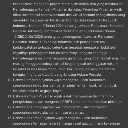
kesepakatan mengenai pinjam meminjam antara atau yang melibatkan
Penyelenggara, Pemberi Pinjaman dan/atau Penerima Pinjaman wajib
dilakukan melalui escrow account dan virtual account sebagaimana yang
diwajibkan berdasarkan Peraturan Otoritas Jasa Keuangan Republik
Indonesia Nomor 40 Tahun 2024 tentang Layanan Pendanaan Bersama
Berbasis Teknologi Informasi serta Ketentuan Surat Edaran Nomor
19/SEOJK.06/2025 tentang penyelenggaraan Layanan Pendanaan
Bersama Berbasis Teknologi Informasi dan pelanggaran atau
ketidakpatuhan terhadap ketentuan tersebut merupakan bukti telah
terjadinya pelanggaran hukum oleh Penyelenggara sehingga
Penyelenggara wajib menanggung ganti rugi yang diderita oleh masing-
masing Pengguna sebagai akibat langsung dari pelanggaran hukum
tersebut di atas tanpa mengurangi hak Pengguna yang menderita
kerugian menurut Kitab Undang-Undang Hukum Perdata.
Bahwa Pemberi pinjaman wajib mengetahui dan memahami
sepenuhnya risiko atas pemberian pinjaman termasuk namun tidak
terbatas pada risiko gagal bayar.
Bahwa Pemberi Pinjaman wajib untuk mempelajari dan memiliki
pengetahuan dasar mengenai LPBBTI sebelum memberikan pinjaman.
Bahwa Penerima pinjaman wajib mengetahui dan memahami
sepenuhnya risiko atas penerimaan pinjaman.
Bahwa Penerima Pinjaman wajib mengetahui dan memahami
sepenuhnya terhadap risiko kehilangan aset ataupun harta kekayaaan