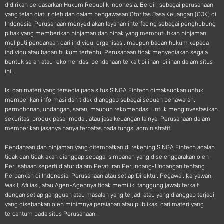
didirikan berdasarkan Hukum Republik Indonesia. Berdiri sebagai perusahaan
yang telah diatur oleh dan dalam pengawasan Otoritas Jasa Keuangan (OJK) di
Indonesia, Perusahaan menyediakan layanan interfacing sebagai penghubung
pihak yang memberikan pinjaman dan pihak yang membutuhkan pinjaman
meliputi pendanaan dari individu, organisasi, maupun badan hukum kepada
individu atau badan hukum tertentu. Perusahaan tidak menyediakan segala
bentuk saran atau rekomendasi pendanaan terkait pilihan-pilihan dalam situs
ini.
Isi dan materi yang tersedia pada situs SINGA Fintech dimaksudkan untuk
memberikan informasi dan tidak dianggap sebagai sebuah penawaran,
permohonan, undangan, saran, maupun rekomendasi untuk menginvestasikan
sekuritas, produk pasar modal, atau jasa keuangan lainya. Perusahaan dalam
memberikan jasanya hanya terbatas pada fungsi administratif.
Pendanaan dan pinjaman yang ditempatkan di rekening SINGA Fintech adalah
tidak dan tidak akan dianggap sebagai simpanan yang diselenggarakan oleh
Perusahaan seperti diatur dalam Peraturan Perundang-Undangan tentang
Perbankan di Indonesia. Perusahaan atau setiap Direktur, Pegawai, Karyawan,
Wakil, Afiliasi, atau Agen-Agennya tidak memiliki tanggung jawab terkait
dengan setiap gangguan atau masalah yang terjadi atau yang dianggap terjadi
yang disebabkan oleh minimnya persiapan atau publikasi dari materi yang
tercantum pada situs Perusahaan.