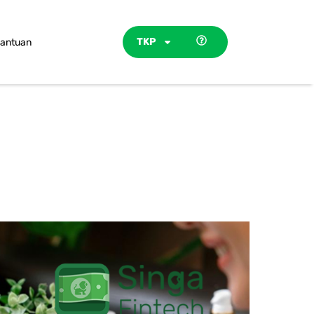
TKP
antuan