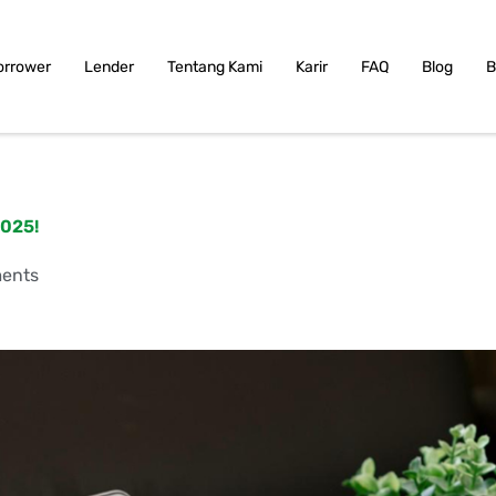
orrower
Lender
Tentang Kami
Karir
FAQ
Blog
B
2025!
ents