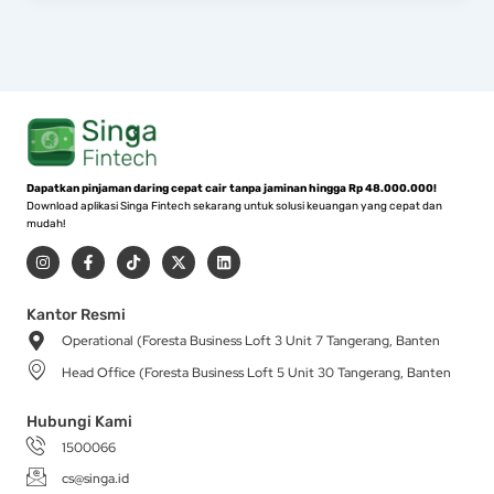
Dapatkan pinjaman daring cepat cair tanpa jaminan hingga Rp 48.000.000!
Download aplikasi Singa Fintech sekarang untuk solusi keuangan yang cepat dan
mudah!
I
F
T
X
L
n
a
i
-
i
s
c
k
t
n
t
e
t
w
k
a
b
o
i
e
Kantor Resmi
g
o
k
t
d
Operational (Foresta Business Loft 3 Unit 7 Tangerang, Banten
r
o
t
i
a
k
e
n
Head Office (Foresta Business Loft 5 Unit 30 Tangerang, Banten
m
-
r
f
Hubungi Kami
1500066
cs@singa.id