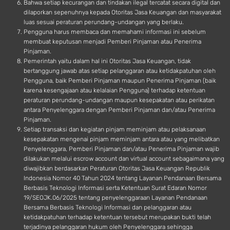
Bahwa setiap kecurangan dan tindakan ilegal tercatat secara digital dan
dilaporkan sepenuhnya kepada Otoritas Jasa Keuangan dan masyarakat
luas sesuai peraturan perundang-undangan yang berlaku.
Pengguna harus membaca dan memahami informasi ini sebelum
membuat keputusan menjadi Pemberi Pinjaman atau Penerima
Pinjaman.
Pemerintah yaitu dalam hal ini Otoritas Jasa Keuangan, tidak
bertanggung jawab atas setiap pelanggaran atau ketidakpatuhan oleh
Pengguna, baik Pemberi Pinjaman maupun Penerima Pinjaman (baik
karena kesengajaan atau kelalaian Pengguna) terhadap ketentuan
peraturan perundang-undangan maupun kesepakatan atau perikatan
antara Penyelenggara dengan Pemberi Pinjaman dan/atau Penerima
Pinjaman.
Setiap transaksi dan kegiatan pinjam meminjam atau pelaksanaan
kesepakatan mengenai pinjam meminjam antara atau yang melibatkan
Penyelenggara, Pemberi Pinjaman dan/atau Penerima Pinjaman wajib
dilakukan melalui escrow account dan virtual account sebagaimana yang
diwajibkan berdasarkan Peraturan Otoritas Jasa Keuangan Republik
Indonesia Nomor 40 Tahun 2024 tentang Layanan Pendanaan Bersama
Berbasis Teknologi Informasi serta Ketentuan Surat Edaran Nomor
19/SEOJK.06/2025 tentang penyelenggaraan Layanan Pendanaan
Bersama Berbasis Teknologi Informasi dan pelanggaran atau
ketidakpatuhan terhadap ketentuan tersebut merupakan bukti telah
terjadinya pelanggaran hukum oleh Penyelenggara sehingga