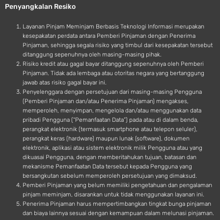
Penyangkalan Resiko
i
d
Layanan Pinjam Meminjam Berbasis Teknologi Informasi merupakan
kesepakatan perdata antara Pemberi Pinjaman dengan Penerima
Pinjaman, sehingga segala risiko yang timbul dari kesepakatan tersebut
ditanggung sepenuhnya oleh masing-masing pihak.
Risiko kredit atau gagal bayar ditanggung sepenuhnya oleh Pemberi
Pinjaman. Tidak ada lembaga atau otoritas negara yang bertanggung
jawab atas risiko gagal bayar ini.
Penyelenggara dengan persetujuan dari masing-masing Pengguna
(Pemberi Pinjaman dan/atau Penerima Pinjaman) mengakses,
memperoleh, menyimpan, mengelola dan/atau menggunakan data
pribadi Pengguna (“Pemanfaatan Data”) pada atau di dalam benda,
perangkat elektronik (termasuk smartphone atau telepon seluler),
perangkat keras (hardware) maupun lunak (software), dokumen
elektronik, aplikasi atau sistem elektronik milik Pengguna atau yang
dikuasai Pengguna, dengan memberitahukan tujuan, batasan dan
mekanisme Pemanfaatan Data tersebut kepada Pengguna yang
bersangkutan sebelum memperoleh persetujuan yang dimaksud.
Pemberi Pinjaman yang belum memiliki pengetahuan dan pengalaman
pinjam meminjam, disarankan untuk tidak menggunakan layanan ini.
Penerima Pinjaman harus mempertimbangkan tingkat bunga pinjaman
dan biaya lainnya sesuai dengan kemampuan dalam melunasi pinjaman.