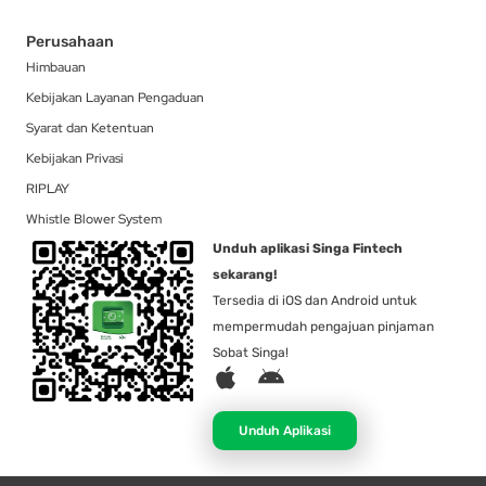
Perusahaan
Himbauan
Kebijakan Layanan Pengaduan
Syarat dan Ketentuan
Kebijakan Privasi
RIPLAY
Whistle Blower System
Unduh aplikasi Singa Fintech
sekarang!
Tersedia di iOS dan Android untuk
mempermudah pengajuan pinjaman
Sobat Singa!
A
A
p
n
p
d
Unduh Aplikasi
l
r
e
o