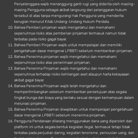
Penyelenggara wajib menanggung ganti rugi yang diderita oleh masing-
masing Pengguna sebagai akibat langsung dari pelanggaran hukum
tersebut di atas tanpa mengurangi hak Pengguna yang menderita
kerugian menurut Kitab Undang-Undang Hukum Perdata.
Bahwa Pemberi pinjaman wajib mengetahui dan memahami
sepenuhnya risiko atas pemberian pinjaman termasuk namun tidak
terbatas pada risiko gagal bayar.
Bahwa Pemberi Pinjaman wajib untuk mempelajari dan memiliki
pengetahuan dasar mengenai LPBBTI sebelum memberikan pinjaman.
Bahwa Penerima pinjaman wajib mengetahui dan memahami
sepenuhnya risiko atas penerimaan pinjaman.
Bahwa Penerima Pinjaman wajib mengetahui dan memahami
sepenuhnya terhadap risiko kehilangan aset ataupun harta kekayaaan
akibat gagal bayar.
Bahwa Penerima Pinjaman wajib telah mengetahui dan
mempertimbangkan sebelum memberikan persetujuan atas segala
tingkat bunga dan biaya yang berlaku sesuai dengan kemampuan dalam
melunasi pinjaman.
Bahwa Penerima Pinjaman diwajibkan untuk mempelajari pengetahuan
dasar mengenai LPBBTI sebelum menerima pinjaman.
Pengguna Pendanaan dilarang menggunakan dana yang diperoleh dari
platform ini untuk segala bentuk kegiatan ilegal, termasuk tetapi tidak
terbatas pada perjudian daring, kegiatan terorisme, pencucian uang, dan