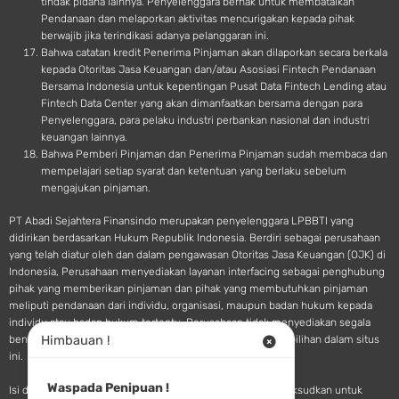
tindak pidana lainnya. Penyelenggara berhak untuk membatalkan
Pendanaan dan melaporkan aktivitas mencurigakan kepada pihak
berwajib jika terindikasi adanya pelanggaran ini.
Bahwa catatan kredit Penerima Pinjaman akan dilaporkan secara berkala
kepada Otoritas Jasa Keuangan dan/atau Asosiasi Fintech Pendanaan
Bersama Indonesia untuk kepentingan Pusat Data Fintech Lending atau
Fintech Data Center yang akan dimanfaatkan bersama dengan para
Penyelenggara, para pelaku industri perbankan nasional dan industri
keuangan lainnya.
Bahwa Pemberi Pinjaman dan Penerima Pinjaman sudah membaca dan
mempelajari setiap syarat dan ketentuan yang berlaku sebelum
mengajukan pinjaman.
PT Abadi Sejahtera Finansindo merupakan penyelenggara LPBBTI yang
didirikan berdasarkan Hukum Republik Indonesia. Berdiri sebagai perusahaan
yang telah diatur oleh dan dalam pengawasan Otoritas Jasa Keuangan (OJK) di
Indonesia, Perusahaan menyediakan layanan interfacing sebagai penghubung
pihak yang memberikan pinjaman dan pihak yang membutuhkan pinjaman
meliputi pendanaan dari individu, organisasi, maupun badan hukum kepada
individu atau badan hukum tertentu. Perusahaan tidak menyediakan segala
Himbauan !
bentuk saran atau rekomendasi pendanaan terkait pilihan-pilihan dalam situs
ini.
Waspada Penipuan !
Isi dan materi yang tersedia pada situs SINGA Fintech dimaksudkan untuk