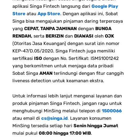
aplikasi Singa Fintech langsung dari
Google Play
Store
atau
App Store
. Dengan aplikasi ini, Sobat
Singa bisa mengajukan pinjaman daring terpercaya
yang
CEPAT, TANPA JAMINAN
dengan
BUNGA
RENDAH,
serta
BERIZIN
dan
DIAWASI
oleh
OJK
(Otoritas Jasa Keuangan) dengan surat izin nomor
KEP-47/D.05/2020. Singa Fintech juga memiliki
sertifikasi
ISO
dengan No. Sertifikat: ISMS1001242
yang berkomitmen untuk menjaga data pribadi
Sobat Singa
AMAN
terlindungi dengan fitur canggih
liveness detection untuk keamanan ekstra.
Untuk informasi lebih lanjut mengenai layanan dan
produk pinjaman Singa Fintech, jangan ragu untuk
menghubungi MinSing melalui telepon di
1500066
atau email di
cs@singa.id
.
Layanan konsumen
MinSing tersedia setiap hari
Senin hingga Jumat
mulai pukul
08:00 hingga 17:00 WIB
.