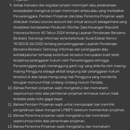
Setiap transaksi dan kegiatan pinjam meminjam atau pelaksanaan
kesepakatan mengenai pinjam meminjam antara atau yang melibatkan
Penyelenggara, Pemberi Pinjaman dan/atau Penerima Pinjaman wajib
dilakukan melalui escrow account dan virtual account sebagaimana yang
diwajibkan berdasarkan Peraturan Otoritas Jasa Keuangan Republik
Indonesia Nomor 40 Tahun 2024 tentang Layanan Pendanaan Bersama
Berbasis Teknologi Informasi serta Ketentuan Surat Edaran Nomor
19/SEOJK.06/2025 tentang penyelenggaraan Layanan Pendanaan
Bersama Berbasis Teknologi Informasi dan pelanggaran atau
ketidakpatuhan terhadap ketentuan tersebut merupakan bukti telah
terjadinya pelanggaran hukum oleh Penyelenggara sehingga
Penyelenggara wajib menanggung ganti rugi yang diderita oleh masing-
masing Pengguna sebagai akibat langsung dari pelanggaran hukum
tersebut di atas tanpa mengurangi hak Pengguna yang menderita
kerugian menurut Kitab Undang-Undang Hukum Perdata.
Bahwa Pemberi pinjaman wajib mengetahui dan memahami
sepenuhnya risiko atas pemberian pinjaman termasuk namun tidak
terbatas pada risiko gagal bayar.
Bahwa Pemberi Pinjaman wajib untuk mempelajari dan memiliki
pengetahuan dasar mengenai LPBBTI sebelum memberikan pinjaman.
Bahwa Penerima pinjaman wajib mengetahui dan memahami
sepenuhnya risiko atas penerimaan pinjaman.
Bahwa Penerima Pinjaman wajib mengetahui dan memahami