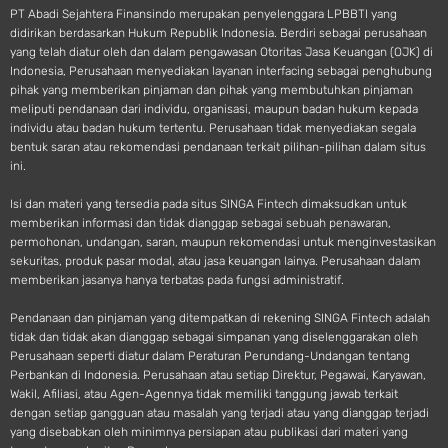
PT Abadi Sejahtera Finansindo merupakan penyelenggara LPBBTI yang
didirikan berdasarkan Hukum Republik Indonesia. Berdiri sebagai perusahaan
yang telah diatur oleh dan dalam pengawasan Otoritas Jasa Keuangan (OJK) di
Indonesia, Perusahaan menyediakan layanan interfacing sebagai penghubung
pihak yang memberikan pinjaman dan pihak yang membutuhkan pinjaman
meliputi pendanaan dari individu, organisasi, maupun badan hukum kepada
individu atau badan hukum tertentu. Perusahaan tidak menyediakan segala
bentuk saran atau rekomendasi pendanaan terkait pilihan-pilihan dalam situs
ini.
Isi dan materi yang tersedia pada situs SINGA Fintech dimaksudkan untuk
memberikan informasi dan tidak dianggap sebagai sebuah penawaran,
permohonan, undangan, saran, maupun rekomendasi untuk menginvestasikan
sekuritas, produk pasar modal, atau jasa keuangan lainya. Perusahaan dalam
memberikan jasanya hanya terbatas pada fungsi administratif.
Pendanaan dan pinjaman yang ditempatkan di rekening SINGA Fintech adalah
tidak dan tidak akan dianggap sebagai simpanan yang diselenggarakan oleh
Perusahaan seperti diatur dalam Peraturan Perundang-Undangan tentang
Perbankan di Indonesia. Perusahaan atau setiap Direktur, Pegawai, Karyawan,
Wakil, Afiliasi, atau Agen-Agennya tidak memiliki tanggung jawab terkait
dengan setiap gangguan atau masalah yang terjadi atau yang dianggap terjadi
yang disebabkan oleh minimnya persiapan atau publikasi dari materi yang