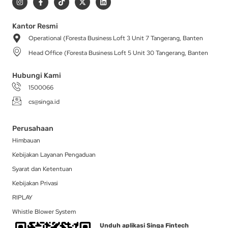
n
a
i
-
i
s
c
k
t
n
t
e
t
w
k
a
b
o
i
e
Kantor Resmi
g
o
k
t
d
Operational (Foresta Business Loft 3 Unit 7 Tangerang, Banten
r
o
t
i
a
k
e
n
Head Office (Foresta Business Loft 5 Unit 30 Tangerang, Banten
m
-
r
f
Hubungi Kami
1500066
cs@singa.id
Perusahaan
Himbauan
Kebijakan Layanan Pengaduan
Syarat dan Ketentuan
Kebijakan Privasi
RIPLAY
Whistle Blower System
Unduh aplikasi Singa Fintech