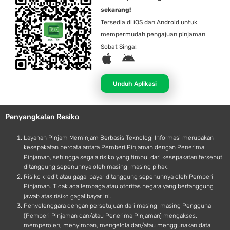
sekarang!
Tersedia di iOS dan Android untuk
mempermudah pengajuan pinjaman
Sobat Singa!
A
A
p
n
p
d
Unduh Aplikasi
l
r
e
o
Penyangkalan Resiko
i
d
Layanan Pinjam Meminjam Berbasis Teknologi Informasi merupakan
kesepakatan perdata antara Pemberi Pinjaman dengan Penerima
Pinjaman, sehingga segala risiko yang timbul dari kesepakatan tersebut
ditanggung sepenuhnya oleh masing-masing pihak.
Risiko kredit atau gagal bayar ditanggung sepenuhnya oleh Pemberi
Pinjaman. Tidak ada lembaga atau otoritas negara yang bertanggung
jawab atas risiko gagal bayar ini.
Penyelenggara dengan persetujuan dari masing-masing Pengguna
(Pemberi Pinjaman dan/atau Penerima Pinjaman) mengakses,
memperoleh, menyimpan, mengelola dan/atau menggunakan data