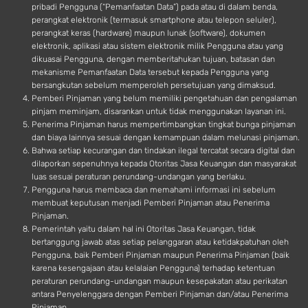
pribadi Pengguna (“Pemanfaatan Data”) pada atau di dalam benda,
perangkat elektronik (termasuk smartphone atau telepon seluler),
perangkat keras (hardware) maupun lunak (software), dokumen
elektronik, aplikasi atau sistem elektronik milik Pengguna atau yang
dikuasai Pengguna, dengan memberitahukan tujuan, batasan dan
mekanisme Pemanfaatan Data tersebut kepada Pengguna yang
bersangkutan sebelum memperoleh persetujuan yang dimaksud.
Pemberi Pinjaman yang belum memiliki pengetahuan dan pengalaman
pinjam meminjam, disarankan untuk tidak menggunakan layanan ini.
Penerima Pinjaman harus mempertimbangkan tingkat bunga pinjaman
dan biaya lainnya sesuai dengan kemampuan dalam melunasi pinjaman.
Bahwa setiap kecurangan dan tindakan ilegal tercatat secara digital dan
dilaporkan sepenuhnya kepada Otoritas Jasa Keuangan dan masyarakat
luas sesuai peraturan perundang-undangan yang berlaku.
Pengguna harus membaca dan memahami informasi ini sebelum
membuat keputusan menjadi Pemberi Pinjaman atau Penerima
Pinjaman.
Pemerintah yaitu dalam hal ini Otoritas Jasa Keuangan, tidak
bertanggung jawab atas setiap pelanggaran atau ketidakpatuhan oleh
Pengguna, baik Pemberi Pinjaman maupun Penerima Pinjaman (baik
karena kesengajaan atau kelalaian Pengguna) terhadap ketentuan
peraturan perundang-undangan maupun kesepakatan atau perikatan
antara Penyelenggara dengan Pemberi Pinjaman dan/atau Penerima
Pinjaman.