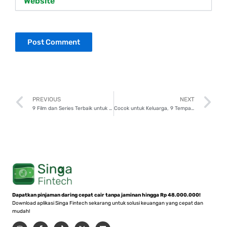
Prev
N
PREVIOUS
NEXT
9 Film dan Series Terbaik untuk Ditonton Weekend Ini!
Cocok untuk Keluarga, 9 Tempat Bukber di Bekasi yang Lezat dan Nyaman!
Dapatkan pinjaman daring cepat cair tanpa jaminan hingga Rp 48.000.000!
Download aplikasi Singa Fintech sekarang untuk solusi keuangan yang cepat dan
mudah!
I
F
T
X
L