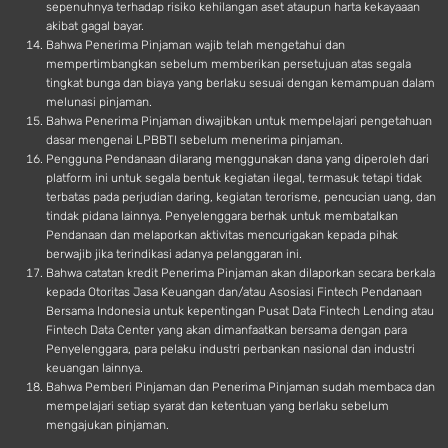
sepenuhnya terhadap risiko kehilangan aset ataupun harta kekayaaan
akibat gagal bayar.
Bahwa Penerima Pinjaman wajib telah mengetahui dan
mempertimbangkan sebelum memberikan persetujuan atas segala
tingkat bunga dan biaya yang berlaku sesuai dengan kemampuan dalam
melunasi pinjaman.
Bahwa Penerima Pinjaman diwajibkan untuk mempelajari pengetahuan
dasar mengenai LPBBTI sebelum menerima pinjaman.
Pengguna Pendanaan dilarang menggunakan dana yang diperoleh dari
platform ini untuk segala bentuk kegiatan ilegal, termasuk tetapi tidak
terbatas pada perjudian daring, kegiatan terorisme, pencucian uang, dan
tindak pidana lainnya. Penyelenggara berhak untuk membatalkan
Pendanaan dan melaporkan aktivitas mencurigakan kepada pihak
berwajib jika terindikasi adanya pelanggaran ini.
Bahwa catatan kredit Penerima Pinjaman akan dilaporkan secara berkala
kepada Otoritas Jasa Keuangan dan/atau Asosiasi Fintech Pendanaan
Bersama Indonesia untuk kepentingan Pusat Data Fintech Lending atau
Fintech Data Center yang akan dimanfaatkan bersama dengan para
Penyelenggara, para pelaku industri perbankan nasional dan industri
keuangan lainnya.
Bahwa Pemberi Pinjaman dan Penerima Pinjaman sudah membaca dan
mempelajari setiap syarat dan ketentuan yang berlaku sebelum
mengajukan pinjaman.