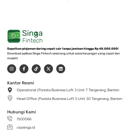
Dapatkan pinjaman daring cepat cair tanpa jaminan hingga Rp 48.000.000!
Download aplikasi Singa Fintech sekarang untuk solusi keuangan yang cepat dan
mudah!
I
F
T
X
L
n
a
i
-
i
s
c
k
t
n
t
e
t
w
k
a
b
o
i
e
Kantor Resmi
g
o
k
t
d
Operational (Foresta Business Loft 3 Unit 7 Tangerang, Banten
r
o
t
i
a
k
e
n
Head Office (Foresta Business Loft 5 Unit 30 Tangerang, Banten
m
-
r
f
Hubungi Kami
1500066
cs@singa.id