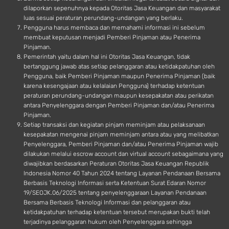
dilaporkan sepenuhnya kepada Otoritas Jasa Keuangan dan masyarakat
luas sesuai peraturan perundang-undangan yang berlaku.
Pengguna harus membaca dan memahami informasi ini sebelum
membuat keputusan menjadi Pemberi Pinjaman atau Penerima
Pinjaman.
Pemerintah yaitu dalam hal ini Otoritas Jasa Keuangan, tidak
bertanggung jawab atas setiap pelanggaran atau ketidakpatuhan oleh
Pengguna, baik Pemberi Pinjaman maupun Penerima Pinjaman (baik
karena kesengajaan atau kelalaian Pengguna) terhadap ketentuan
peraturan perundang-undangan maupun kesepakatan atau perikatan
antara Penyelenggara dengan Pemberi Pinjaman dan/atau Penerima
Pinjaman.
Setiap transaksi dan kegiatan pinjam meminjam atau pelaksanaan
kesepakatan mengenai pinjam meminjam antara atau yang melibatkan
Penyelenggara, Pemberi Pinjaman dan/atau Penerima Pinjaman wajib
dilakukan melalui escrow account dan virtual account sebagaimana yang
diwajibkan berdasarkan Peraturan Otoritas Jasa Keuangan Republik
Indonesia Nomor 40 Tahun 2024 tentang Layanan Pendanaan Bersama
Berbasis Teknologi Informasi serta Ketentuan Surat Edaran Nomor
19/SEOJK.06/2025 tentang penyelenggaraan Layanan Pendanaan
Bersama Berbasis Teknologi Informasi dan pelanggaran atau
ketidakpatuhan terhadap ketentuan tersebut merupakan bukti telah
terjadinya pelanggaran hukum oleh Penyelenggara sehingga