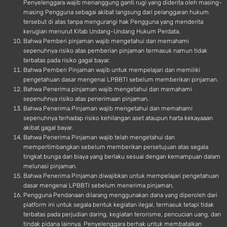
Penyelenggara wajib menanggung ganti rugi yang diderita oleh masing-
masing Pengguna sebagai akibat langsung dari pelanggaran hukum
tersebut di atas tanpa mengurangi hak Pengguna yang menderita
kerugian menurut Kitab Undang-Undang Hukum Perdata.
Bahwa Pemberi pinjaman wajib mengetahui dan memahami
sepenuhnya risiko atas pemberian pinjaman termasuk namun tidak
terbatas pada risiko gagal bayar.
Bahwa Pemberi Pinjaman wajib untuk mempelajari dan memiliki
pengetahuan dasar mengenai LPBBTI sebelum memberikan pinjaman.
Bahwa Penerima pinjaman wajib mengetahui dan memahami
sepenuhnya risiko atas penerimaan pinjaman.
Bahwa Penerima Pinjaman wajib mengetahui dan memahami
sepenuhnya terhadap risiko kehilangan aset ataupun harta kekayaaan
akibat gagal bayar.
Bahwa Penerima Pinjaman wajib telah mengetahui dan
mempertimbangkan sebelum memberikan persetujuan atas segala
tingkat bunga dan biaya yang berlaku sesuai dengan kemampuan dalam
melunasi pinjaman.
Bahwa Penerima Pinjaman diwajibkan untuk mempelajari pengetahuan
dasar mengenai LPBBTI sebelum menerima pinjaman.
Pengguna Pendanaan dilarang menggunakan dana yang diperoleh dari
platform ini untuk segala bentuk kegiatan ilegal, termasuk tetapi tidak
terbatas pada perjudian daring, kegiatan terorisme, pencucian uang, dan
tindak pidana lainnya. Penyelenggara berhak untuk membatalkan