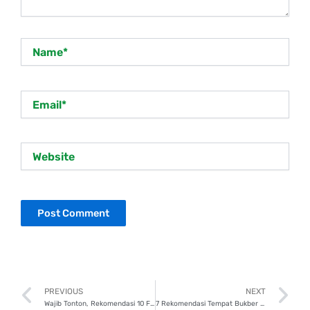
Name*
Email*
Website
Prev
N
PREVIOUS
NEXT
Wajib Tonton, Rekomendasi 10 Film Drama Terbaik di Netflix
7 Rekomendasi Tempat Bukber Hits di Tangerang, Wajib Dikunjungi!