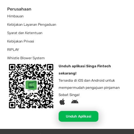
Perusahaan
Himbauan
Kebijakan Layanan Pengaduan
Syarat dan Ketentuan
Kebijakan Privasi
RIPLAY
Whistle Blower System
Unduh aplikasi Singa Fintech
sekarang!
Tersedia di iOS dan Android untuk
mempermudah pengajuan pinjaman
Sobat Singa!
A
A
p
n
p
d
Unduh Aplikasi
l
r
e
o