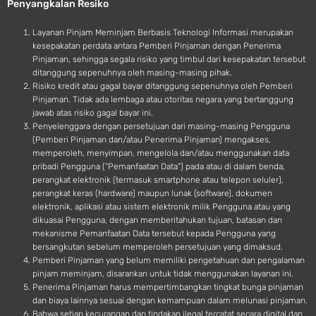
Penyangkalan Resiko
i
d
Layanan Pinjam Meminjam Berbasis Teknologi Informasi merupakan
kesepakatan perdata antara Pemberi Pinjaman dengan Penerima
Pinjaman, sehingga segala risiko yang timbul dari kesepakatan tersebut
ditanggung sepenuhnya oleh masing-masing pihak.
Risiko kredit atau gagal bayar ditanggung sepenuhnya oleh Pemberi
Pinjaman. Tidak ada lembaga atau otoritas negara yang bertanggung
jawab atas risiko gagal bayar ini.
Penyelenggara dengan persetujuan dari masing-masing Pengguna
(Pemberi Pinjaman dan/atau Penerima Pinjaman) mengakses,
memperoleh, menyimpan, mengelola dan/atau menggunakan data
pribadi Pengguna (“Pemanfaatan Data”) pada atau di dalam benda,
perangkat elektronik (termasuk smartphone atau telepon seluler),
perangkat keras (hardware) maupun lunak (software), dokumen
elektronik, aplikasi atau sistem elektronik milik Pengguna atau yang
dikuasai Pengguna, dengan memberitahukan tujuan, batasan dan
mekanisme Pemanfaatan Data tersebut kepada Pengguna yang
bersangkutan sebelum memperoleh persetujuan yang dimaksud.
Pemberi Pinjaman yang belum memiliki pengetahuan dan pengalaman
pinjam meminjam, disarankan untuk tidak menggunakan layanan ini.
Penerima Pinjaman harus mempertimbangkan tingkat bunga pinjaman
dan biaya lainnya sesuai dengan kemampuan dalam melunasi pinjaman.
Bahwa setiap kecurangan dan tindakan ilegal tercatat secara digital dan