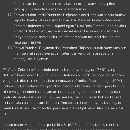
Pendanaan dan melaporkan aktivitas mencurigakan kepada pihak
berwajib jika terindikasi adanya pelanggaran ini.
Bahwa catatan kredit Penerima Pinjaman akan dilaporkan secara berkala
kepada Otoritas Jasa Keuangan dan/atau Asosiasi Fintech Pendanaan
Bersama Indonesia untuk kepentingan Pusat Data Fintech Lending atau
Fintech Data Center yang akan dimanfaatkan bersama dengan para
Penyelenggara, para pelaku industri perbankan nasional dan industri
keuangan lainnya.
Bahwa Pemberi Pinjaman dan Penerima Pinjaman sudah membaca dan
mempelajari setiap syarat dan ketentuan yang berlaku sebelum
mengajukan pinjaman.
PT Abadi Sejahtera Finansindo merupakan penyelenggara LPBBTI yang
didirikan berdasarkan Hukum Republik Indonesia. Berdiri sebagai perusahaan
yang telah diatur oleh dan dalam pengawasan Otoritas Jasa Keuangan (OJK) di
Indonesia, Perusahaan menyediakan layanan interfacing sebagai penghubung
pihak yang memberikan pinjaman dan pihak yang membutuhkan pinjaman
meliputi pendanaan dari individu, organisasi, maupun badan hukum kepada
individu atau badan hukum tertentu. Perusahaan tidak menyediakan segala
bentuk saran atau rekomendasi pendanaan terkait pilihan-pilihan dalam situs
ini.
Isi dan materi yang tersedia pada situs SINGA Fintech dimaksudkan untuk