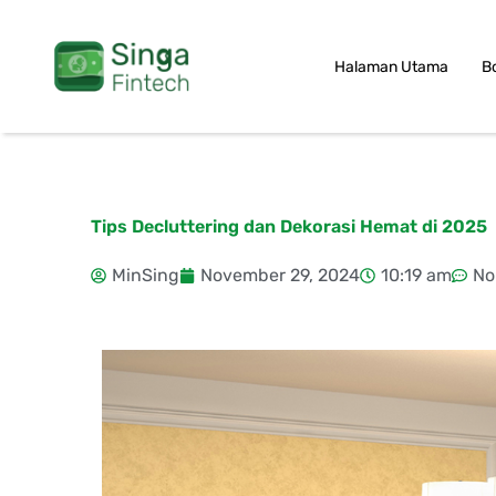
Skip
to
Halaman Utama
B
content
Tips Decluttering dan Dekorasi Hemat di 2025
MinSing
November 29, 2024
10:19 am
No