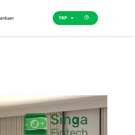
TKP
antuan