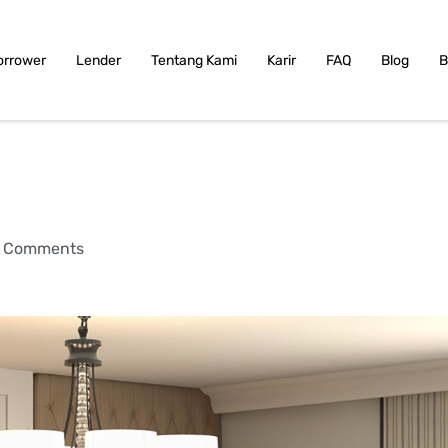
orrower
Lender
Tentang Kami
Karir
FAQ
Blog
B
 Comments