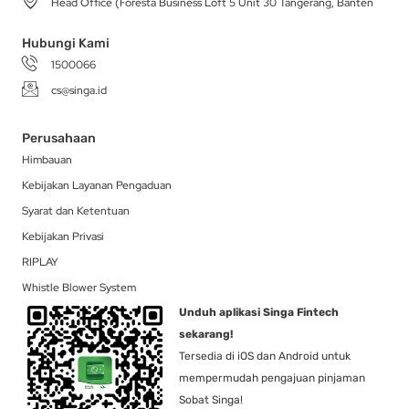
Head Office (Foresta Business Loft 5 Unit 30 Tangerang, Banten
m
-
r
f
Hubungi Kami
1500066
cs@singa.id
Perusahaan
Himbauan
Kebijakan Layanan Pengaduan
Syarat dan Ketentuan
Kebijakan Privasi
RIPLAY
Whistle Blower System
Unduh aplikasi Singa Fintech
sekarang!
Tersedia di iOS dan Android untuk
mempermudah pengajuan pinjaman
Sobat Singa!