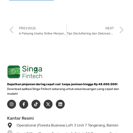
Prev
N
PREVIOUS
NEXT
6 Peluang Usaha Online Menjanjikan di 2025 dan Tipsnya!
Tips Decluttering dan Dekorasi Hemat di 2025
Dapatkan pinjaman daring cepat cair tanpa jaminan hingga Rp 48.000.000!
Download aplikasi Singa Fintech sekarang untuk solusi keuangan yang cepat dan
mudah!
I
F
T
X
L
n
a
i
-
i
s
c
k
t
n
t
e
t
w
k
a
b
o
i
e
Kantor Resmi
g
o
k
t
d
Operational (Foresta Business Loft 3 Unit 7 Tangerang, Banten
r
o
t
i
a
k
e
n