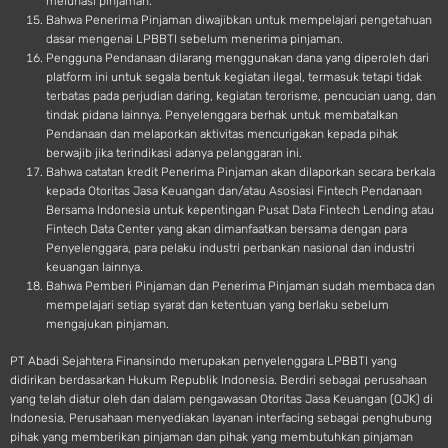
melunasi pinjaman.
Bahwa Penerima Pinjaman diwajibkan untuk mempelajari pengetahuan
dasar mengenai LPBBTI sebelum menerima pinjaman.
Pengguna Pendanaan dilarang menggunakan dana yang diperoleh dari
platform ini untuk segala bentuk kegiatan ilegal, termasuk tetapi tidak
terbatas pada perjudian daring, kegiatan terorisme, pencucian uang, dan
tindak pidana lainnya. Penyelenggara berhak untuk membatalkan
Pendanaan dan melaporkan aktivitas mencurigakan kepada pihak
berwajib jika terindikasi adanya pelanggaran ini.
Bahwa catatan kredit Penerima Pinjaman akan dilaporkan secara berkala
kepada Otoritas Jasa Keuangan dan/atau Asosiasi Fintech Pendanaan
Bersama Indonesia untuk kepentingan Pusat Data Fintech Lending atau
Fintech Data Center yang akan dimanfaatkan bersama dengan para
Penyelenggara, para pelaku industri perbankan nasional dan industri
keuangan lainnya.
Bahwa Pemberi Pinjaman dan Penerima Pinjaman sudah membaca dan
mempelajari setiap syarat dan ketentuan yang berlaku sebelum
mengajukan pinjaman.
PT Abadi Sejahtera Finansindo merupakan penyelenggara LPBBTI yang
didirikan berdasarkan Hukum Republik Indonesia. Berdiri sebagai perusahaan
yang telah diatur oleh dan dalam pengawasan Otoritas Jasa Keuangan (OJK) di
Indonesia, Perusahaan menyediakan layanan interfacing sebagai penghubung
pihak yang memberikan pinjaman dan pihak yang membutuhkan pinjaman