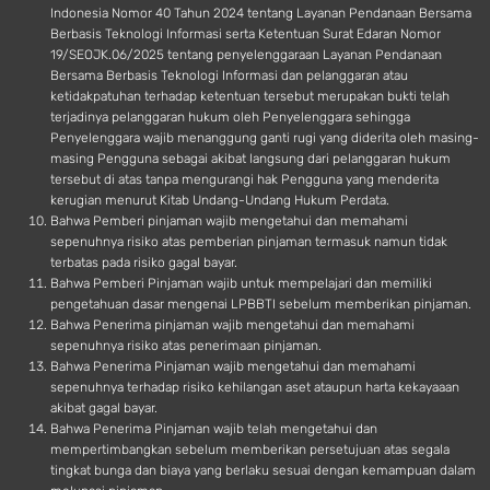
Indonesia Nomor 40 Tahun 2024 tentang Layanan Pendanaan Bersama
Berbasis Teknologi Informasi serta Ketentuan Surat Edaran Nomor
19/SEOJK.06/2025 tentang penyelenggaraan Layanan Pendanaan
Bersama Berbasis Teknologi Informasi dan pelanggaran atau
ketidakpatuhan terhadap ketentuan tersebut merupakan bukti telah
terjadinya pelanggaran hukum oleh Penyelenggara sehingga
Penyelenggara wajib menanggung ganti rugi yang diderita oleh masing-
masing Pengguna sebagai akibat langsung dari pelanggaran hukum
tersebut di atas tanpa mengurangi hak Pengguna yang menderita
kerugian menurut Kitab Undang-Undang Hukum Perdata.
Bahwa Pemberi pinjaman wajib mengetahui dan memahami
sepenuhnya risiko atas pemberian pinjaman termasuk namun tidak
terbatas pada risiko gagal bayar.
Bahwa Pemberi Pinjaman wajib untuk mempelajari dan memiliki
pengetahuan dasar mengenai LPBBTI sebelum memberikan pinjaman.
Bahwa Penerima pinjaman wajib mengetahui dan memahami
sepenuhnya risiko atas penerimaan pinjaman.
Bahwa Penerima Pinjaman wajib mengetahui dan memahami
sepenuhnya terhadap risiko kehilangan aset ataupun harta kekayaaan
akibat gagal bayar.
Bahwa Penerima Pinjaman wajib telah mengetahui dan
mempertimbangkan sebelum memberikan persetujuan atas segala
tingkat bunga dan biaya yang berlaku sesuai dengan kemampuan dalam