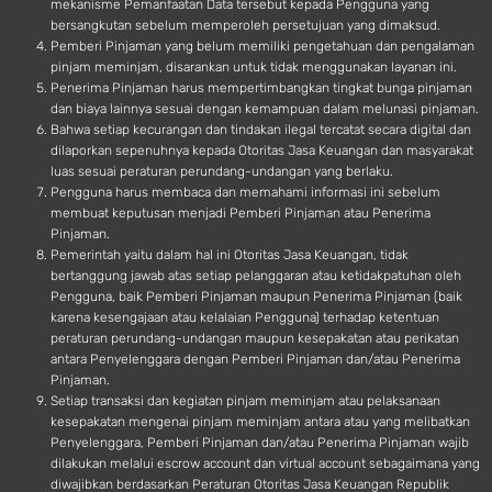
mekanisme Pemanfaatan Data tersebut kepada Pengguna yang
bersangkutan sebelum memperoleh persetujuan yang dimaksud.
Pemberi Pinjaman yang belum memiliki pengetahuan dan pengalaman
pinjam meminjam, disarankan untuk tidak menggunakan layanan ini.
Penerima Pinjaman harus mempertimbangkan tingkat bunga pinjaman
dan biaya lainnya sesuai dengan kemampuan dalam melunasi pinjaman.
Bahwa setiap kecurangan dan tindakan ilegal tercatat secara digital dan
dilaporkan sepenuhnya kepada Otoritas Jasa Keuangan dan masyarakat
luas sesuai peraturan perundang-undangan yang berlaku.
Pengguna harus membaca dan memahami informasi ini sebelum
membuat keputusan menjadi Pemberi Pinjaman atau Penerima
Pinjaman.
Pemerintah yaitu dalam hal ini Otoritas Jasa Keuangan, tidak
bertanggung jawab atas setiap pelanggaran atau ketidakpatuhan oleh
Pengguna, baik Pemberi Pinjaman maupun Penerima Pinjaman (baik
karena kesengajaan atau kelalaian Pengguna) terhadap ketentuan
peraturan perundang-undangan maupun kesepakatan atau perikatan
antara Penyelenggara dengan Pemberi Pinjaman dan/atau Penerima
Pinjaman.
Setiap transaksi dan kegiatan pinjam meminjam atau pelaksanaan
kesepakatan mengenai pinjam meminjam antara atau yang melibatkan
Penyelenggara, Pemberi Pinjaman dan/atau Penerima Pinjaman wajib
dilakukan melalui escrow account dan virtual account sebagaimana yang
diwajibkan berdasarkan Peraturan Otoritas Jasa Keuangan Republik