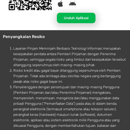
A
A
p
n
p
d
Unduh Aplikasi
l
r
e
o
Penyangkalan Resiko
i
d
Layanan Pinjam Meminjam Berbasis Teknologi Informasi merupakan
kesepakatan perdata antara Pemberi Pinjaman dengan Penerima
Pinjaman, sehingga segala risiko yang timbul dari kesepakatan tersebut
ditanggung sepenuhnya oleh masing-masing pihak.
Risiko kredit atau gagal bayar ditanggung sepenuhnya oleh Pemberi
Pinjaman. Tidak ada lembaga atau otoritas negara yang bertanggung
jawab atas risiko gagal bayar ini.
Penyelenggara dengan persetujuan dari masing-masing Pengguna
(Pemberi Pinjaman dan/atau Penerima Pinjaman) mengakses,
memperoleh, menyimpan, mengelola dan/atau menggunakan data
pribadi Pengguna (“Pemanfaatan Data”) pada atau di dalam benda,
perangkat elektronik (termasuk smartphone atau telepon seluler),
perangkat keras (hardware) maupun lunak (software), dokumen
elektronik, aplikasi atau sistem elektronik milik Pengguna atau yang
dikuasai Pengguna, dengan memberitahukan tujuan, batasan dan