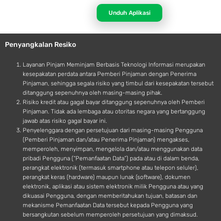
p
n
p
d
Unduh Aplikasi
l
r
e
o
Penyangkalan Resiko
i
d
Layanan Pinjam Meminjam Berbasis Teknologi Informasi merupakan
kesepakatan perdata antara Pemberi Pinjaman dengan Penerima
Pinjaman, sehingga segala risiko yang timbul dari kesepakatan tersebut
ditanggung sepenuhnya oleh masing-masing pihak.
Risiko kredit atau gagal bayar ditanggung sepenuhnya oleh Pemberi
Pinjaman. Tidak ada lembaga atau otoritas negara yang bertanggung
jawab atas risiko gagal bayar ini.
Penyelenggara dengan persetujuan dari masing-masing Pengguna
(Pemberi Pinjaman dan/atau Penerima Pinjaman) mengakses,
memperoleh, menyimpan, mengelola dan/atau menggunakan data
pribadi Pengguna (“Pemanfaatan Data”) pada atau di dalam benda,
perangkat elektronik (termasuk smartphone atau telepon seluler),
perangkat keras (hardware) maupun lunak (software), dokumen
elektronik, aplikasi atau sistem elektronik milik Pengguna atau yang
dikuasai Pengguna, dengan memberitahukan tujuan, batasan dan
mekanisme Pemanfaatan Data tersebut kepada Pengguna yang
bersangkutan sebelum memperoleh persetujuan yang dimaksud.