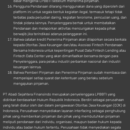
dasar mengenai LPBBTI sebelum menerima pinjaman.
Pengguna Pendanaan dilarang menggunakan dana yang diperoleh dari
platform ini untuk segala bentuk kegiatan ilegal, termasuk tetapi tidak
terbatas pada perjudian daring, kegiatan terorisme, pencucian uang, dan
tindak pidana lainnya. Penyelenggara berhak untuk membatalkan
Pendanaan dan melaporkan aktivitas mencurigakan kepada pihak
berwajib jika terindikasi adanya pelanggaran ini.
Bahwa catatan kredit Penerima Pinjaman akan dilaporkan secara berkala
kepada Otoritas Jasa Keuangan dan/atau Asosiasi Fintech Pendanaan
Bersama Indonesia untuk kepentingan Pusat Data Fintech Lending atau
Fintech Data Center yang akan dimanfaatkan bersama dengan para
Penyelenggara, para pelaku industri perbankan nasional dan industri
keuangan lainnya.
Bahwa Pemberi Pinjaman dan Penerima Pinjaman sudah membaca dan
mempelajari setiap syarat dan ketentuan yang berlaku sebelum
mengajukan pinjaman.
PT Abadi Sejahtera Finansindo merupakan penyelenggara LPBBTI yang
didirikan berdasarkan Hukum Republik Indonesia. Berdiri sebagai perusahaan
yang telah diatur oleh dan dalam pengawasan Otoritas Jasa Keuangan (OJK) di
Indonesia, Perusahaan menyediakan layanan interfacing sebagai penghubung
pihak yang memberikan pinjaman dan pihak yang membutuhkan pinjaman
meliputi pendanaan dari individu, organisasi, maupun badan hukum kepada
individu atau badan hukum tertentu. Perusahaan tidak menyediakan segala