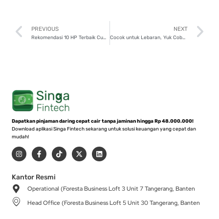
Prev
N
PREVIOUS
NEXT
Rekomendasi 10 HP Terbaik Cuma 2 Jutaan!
Cocok untuk Lebaran, Yuk Coba Resep Mudah Kare Daging!
Dapatkan pinjaman daring cepat cair tanpa jaminan hingga Rp 48.000.000!
Download aplikasi Singa Fintech sekarang untuk solusi keuangan yang cepat dan
mudah!
I
F
T
X
L
n
a
i
-
i
s
c
k
t
n
t
e
t
w
k
a
b
o
i
e
Kantor Resmi
g
o
k
t
d
Operational (Foresta Business Loft 3 Unit 7 Tangerang, Banten
r
o
t
i
a
k
e
n
Head Office (Foresta Business Loft 5 Unit 30 Tangerang, Banten
m
-
r
f