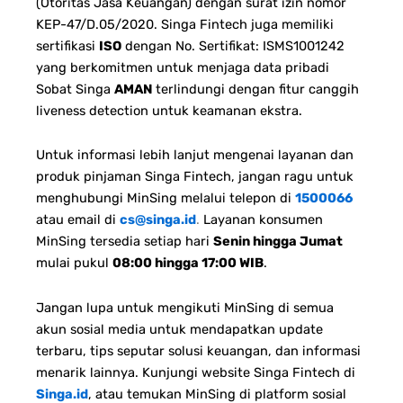
(Otoritas Jasa Keuangan) dengan surat izin nomor
KEP-47/D.05/2020. Singa Fintech juga memiliki
sertifikasi
ISO
dengan No. Sertifikat: ISMS1001242
yang berkomitmen untuk menjaga data pribadi
Sobat Singa
AMAN
terlindungi dengan fitur canggih
liveness detection untuk keamanan ekstra.
Untuk informasi lebih lanjut mengenai layanan dan
produk pinjaman Singa Fintech, jangan ragu untuk
menghubungi MinSing melalui telepon di
1500066
atau email di
cs@singa.id
.
Layanan konsumen
MinSing tersedia setiap hari
Senin hingga Jumat
mulai pukul
08:00 hingga 17:00 WIB
.
Jangan lupa untuk mengikuti MinSing di semua
akun sosial media untuk mendapatkan update
terbaru, tips seputar solusi keuangan, dan informasi
menarik lainnya. Kunjungi website Singa Fintech di
Singa.id
, atau temukan MinSing di platform sosial