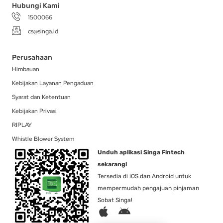
Hubungi Kami
1500066
cs@singa.id
Perusahaan
Himbauan
Kebijakan Layanan Pengaduan
Syarat dan Ketentuan
Kebijakan Privasi
RIPLAY
Whistle Blower System
Unduh aplikasi Singa Fintech
sekarang!
Tersedia di iOS dan Android untuk
mempermudah pengajuan pinjaman
Sobat Singa!
A
A