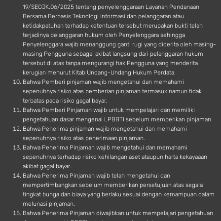
19/SEOJK.06/2025 tentang penyelenggaraan Layanan Pendanaan
Bersama Berbasis Teknologi Informasi dan pelanggaran atau
ketidakpatuhan terhadap ketentuan tersebut merupakan bukti telah
terjadinya pelanggaran hukum oleh Penyelenggara sehingga
Penyelenggara wajib menanggung ganti rugi yang diderita oleh masing-
masing Pengguna sebagai akibat langsung dari pelanggaran hukum
tersebut di atas tanpa mengurangi hak Pengguna yang menderita
kerugian menurut Kitab Undang-Undang Hukum Perdata.
Bahwa Pemberi pinjaman wajib mengetahui dan memahami
sepenuhnya risiko atas pemberian pinjaman termasuk namun tidak
terbatas pada risiko gagal bayar.
Bahwa Pemberi Pinjaman wajib untuk mempelajari dan memiliki
pengetahuan dasar mengenai LPBBTI sebelum memberikan pinjaman.
Bahwa Penerima pinjaman wajib mengetahui dan memahami
sepenuhnya risiko atas penerimaan pinjaman.
Bahwa Penerima Pinjaman wajib mengetahui dan memahami
sepenuhnya terhadap risiko kehilangan aset ataupun harta kekayaaan
akibat gagal bayar.
Bahwa Penerima Pinjaman wajib telah mengetahui dan
mempertimbangkan sebelum memberikan persetujuan atas segala
tingkat bunga dan biaya yang berlaku sesuai dengan kemampuan dalam
melunasi pinjaman.
Bahwa Penerima Pinjaman diwajibkan untuk mempelajari pengetahuan