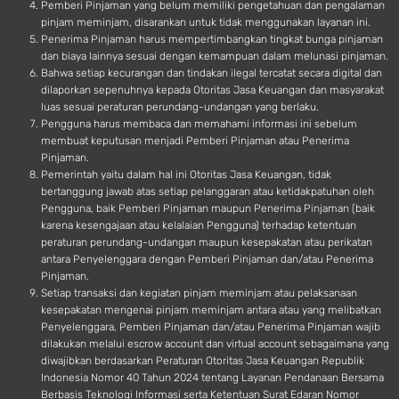
Pemberi Pinjaman yang belum memiliki pengetahuan dan pengalaman
pinjam meminjam, disarankan untuk tidak menggunakan layanan ini.
Penerima Pinjaman harus mempertimbangkan tingkat bunga pinjaman
dan biaya lainnya sesuai dengan kemampuan dalam melunasi pinjaman.
Bahwa setiap kecurangan dan tindakan ilegal tercatat secara digital dan
dilaporkan sepenuhnya kepada Otoritas Jasa Keuangan dan masyarakat
luas sesuai peraturan perundang-undangan yang berlaku.
Pengguna harus membaca dan memahami informasi ini sebelum
membuat keputusan menjadi Pemberi Pinjaman atau Penerima
Pinjaman.
Pemerintah yaitu dalam hal ini Otoritas Jasa Keuangan, tidak
bertanggung jawab atas setiap pelanggaran atau ketidakpatuhan oleh
Pengguna, baik Pemberi Pinjaman maupun Penerima Pinjaman (baik
karena kesengajaan atau kelalaian Pengguna) terhadap ketentuan
peraturan perundang-undangan maupun kesepakatan atau perikatan
antara Penyelenggara dengan Pemberi Pinjaman dan/atau Penerima
Pinjaman.
Setiap transaksi dan kegiatan pinjam meminjam atau pelaksanaan
kesepakatan mengenai pinjam meminjam antara atau yang melibatkan
Penyelenggara, Pemberi Pinjaman dan/atau Penerima Pinjaman wajib
dilakukan melalui escrow account dan virtual account sebagaimana yang
diwajibkan berdasarkan Peraturan Otoritas Jasa Keuangan Republik
Indonesia Nomor 40 Tahun 2024 tentang Layanan Pendanaan Bersama
Berbasis Teknologi Informasi serta Ketentuan Surat Edaran Nomor