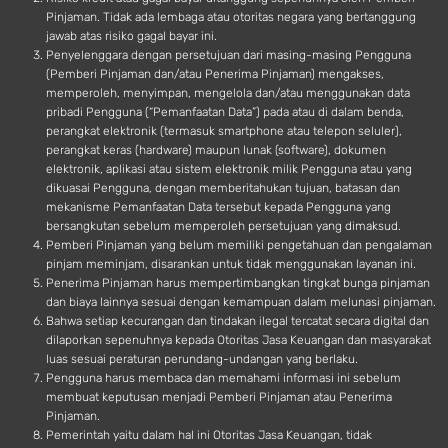
Pinjaman. Tidak ada lembaga atau otoritas negara yang bertanggung
jawab atas risiko gagal bayar ini.
Penyelenggara dengan persetujuan dari masing-masing Pengguna
(Pemberi Pinjaman dan/atau Penerima Pinjaman) mengakses,
memperoleh, menyimpan, mengelola dan/atau menggunakan data
pribadi Pengguna (“Pemanfaatan Data”) pada atau di dalam benda,
perangkat elektronik (termasuk smartphone atau telepon seluler),
perangkat keras (hardware) maupun lunak (software), dokumen
elektronik, aplikasi atau sistem elektronik milik Pengguna atau yang
dikuasai Pengguna, dengan memberitahukan tujuan, batasan dan
mekanisme Pemanfaatan Data tersebut kepada Pengguna yang
bersangkutan sebelum memperoleh persetujuan yang dimaksud.
Pemberi Pinjaman yang belum memiliki pengetahuan dan pengalaman
pinjam meminjam, disarankan untuk tidak menggunakan layanan ini.
Penerima Pinjaman harus mempertimbangkan tingkat bunga pinjaman
dan biaya lainnya sesuai dengan kemampuan dalam melunasi pinjaman.
Bahwa setiap kecurangan dan tindakan ilegal tercatat secara digital dan
dilaporkan sepenuhnya kepada Otoritas Jasa Keuangan dan masyarakat
luas sesuai peraturan perundang-undangan yang berlaku.
Pengguna harus membaca dan memahami informasi ini sebelum
membuat keputusan menjadi Pemberi Pinjaman atau Penerima
Pinjaman.
Pemerintah yaitu dalam hal ini Otoritas Jasa Keuangan, tidak