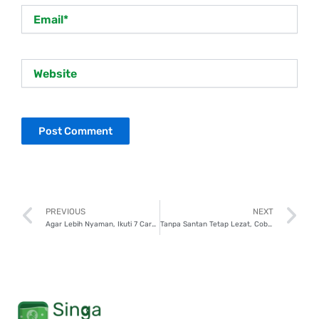
Email*
Website
Prev
N
PREVIOUS
NEXT
Agar Lebih Nyaman, Ikuti 7 Cara Tata Rumah Sebelum Lebaran!
Tanpa Santan Tetap Lezat, Coba 6 Resep Menu Lebaran Ini!