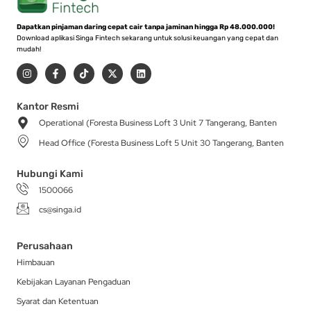
Dapatkan pinjaman daring cepat cair tanpa jaminan hingga Rp 48.000.000!
Download aplikasi Singa Fintech sekarang untuk solusi keuangan yang cepat dan
mudah!
I
F
T
X
L
n
a
i
-
i
s
c
k
t
n
t
e
t
w
k
a
b
o
i
e
Kantor Resmi
g
o
k
t
d
Operational (Foresta Business Loft 3 Unit 7 Tangerang, Banten
r
o
t
i
a
k
e
n
Head Office (Foresta Business Loft 5 Unit 30 Tangerang, Banten
m
-
r
f
Hubungi Kami
1500066
cs@singa.id
Perusahaan
Himbauan
Kebijakan Layanan Pengaduan
Syarat dan Ketentuan