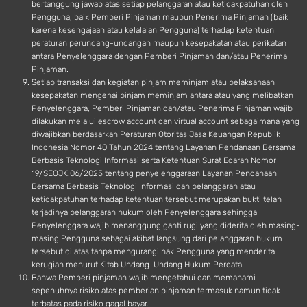
bertanggung jawab atas setiap pelanggaran atau ketidakpatuhan oleh
Pengguna, baik Pemberi Pinjaman maupun Penerima Pinjaman (baik
karena kesengajaan atau kelalaian Pengguna) terhadap ketentuan
peraturan perundang-undangan maupun kesepakatan atau perikatan
antara Penyelenggara dengan Pemberi Pinjaman dan/atau Penerima
Pinjaman.
Setiap transaksi dan kegiatan pinjam meminjam atau pelaksanaan
kesepakatan mengenai pinjam meminjam antara atau yang melibatkan
Penyelenggara, Pemberi Pinjaman dan/atau Penerima Pinjaman wajib
dilakukan melalui escrow account dan virtual account sebagaimana yang
diwajibkan berdasarkan Peraturan Otoritas Jasa Keuangan Republik
Indonesia Nomor 40 Tahun 2024 tentang Layanan Pendanaan Bersama
Berbasis Teknologi Informasi serta Ketentuan Surat Edaran Nomor
19/SEOJK.06/2025 tentang penyelenggaraan Layanan Pendanaan
Bersama Berbasis Teknologi Informasi dan pelanggaran atau
ketidakpatuhan terhadap ketentuan tersebut merupakan bukti telah
terjadinya pelanggaran hukum oleh Penyelenggara sehingga
Penyelenggara wajib menanggung ganti rugi yang diderita oleh masing-
masing Pengguna sebagai akibat langsung dari pelanggaran hukum
tersebut di atas tanpa mengurangi hak Pengguna yang menderita
kerugian menurut Kitab Undang-Undang Hukum Perdata.
Bahwa Pemberi pinjaman wajib mengetahui dan memahami
sepenuhnya risiko atas pemberian pinjaman termasuk namun tidak
terbatas pada risiko gagal bayar.