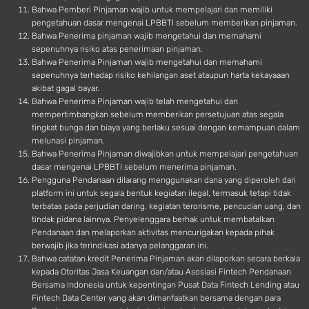
Bahwa Pemberi Pinjaman wajib untuk mempelajari dan memiliki
pengetahuan dasar mengenai LPBBTI sebelum memberikan pinjaman.
Bahwa Penerima pinjaman wajib mengetahui dan memahami
sepenuhnya risiko atas penerimaan pinjaman.
Bahwa Penerima Pinjaman wajib mengetahui dan memahami
sepenuhnya terhadap risiko kehilangan aset ataupun harta kekayaaan
akibat gagal bayar.
Bahwa Penerima Pinjaman wajib telah mengetahui dan
mempertimbangkan sebelum memberikan persetujuan atas segala
tingkat bunga dan biaya yang berlaku sesuai dengan kemampuan dalam
melunasi pinjaman.
Bahwa Penerima Pinjaman diwajibkan untuk mempelajari pengetahuan
dasar mengenai LPBBTI sebelum menerima pinjaman.
Pengguna Pendanaan dilarang menggunakan dana yang diperoleh dari
platform ini untuk segala bentuk kegiatan ilegal, termasuk tetapi tidak
terbatas pada perjudian daring, kegiatan terorisme, pencucian uang, dan
tindak pidana lainnya. Penyelenggara berhak untuk membatalkan
Pendanaan dan melaporkan aktivitas mencurigakan kepada pihak
berwajib jika terindikasi adanya pelanggaran ini.
Bahwa catatan kredit Penerima Pinjaman akan dilaporkan secara berkala
kepada Otoritas Jasa Keuangan dan/atau Asosiasi Fintech Pendanaan
Bersama Indonesia untuk kepentingan Pusat Data Fintech Lending atau
Fintech Data Center yang akan dimanfaatkan bersama dengan para