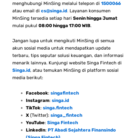
menghubungi MinSing melalui telepon di
1500066
atau email di
cs@singa.id
.
Layanan konsumen
MinSing tersedia setiap hari
Senin hingga Jumat
mulai pukul
08:00 hingga 17:00 WIB
.
Jangan lupa untuk mengikuti MinSing di semua
akun sosial media untuk mendapatkan update
terbaru, tips seputar solusi keuangan, dan informasi
menarik lainnya. Kunjungi website Singa Fintech di
Singa.id
, atau temukan MinSing di platform sosial
media berikut:
Facebook
:
singafintech
Instagram
:
singa.id
TikTok
:
singa.fintech
X
(Twitter):
singa_fintech
YouTube
:
Singa Fintech
LinkedIn
:
PT Abadi Sejahtera Finansindo
(Singa Fintech)