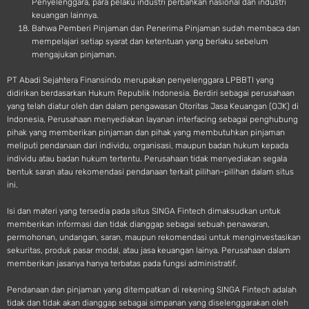
Penyelenggara, para pelaku industri perbankan nasional dan industri
keuangan lainnya.
Bahwa Pemberi Pinjaman dan Penerima Pinjaman sudah membaca dan
mempelajari setiap syarat dan ketentuan yang berlaku sebelum
mengajukan pinjaman.
PT Abadi Sejahtera Finansindo merupakan penyelenggara LPBBTI yang
didirikan berdasarkan Hukum Republik Indonesia. Berdiri sebagai perusahaan
yang telah diatur oleh dan dalam pengawasan Otoritas Jasa Keuangan (OJK) di
Indonesia, Perusahaan menyediakan layanan interfacing sebagai penghubung
pihak yang memberikan pinjaman dan pihak yang membutuhkan pinjaman
meliputi pendanaan dari individu, organisasi, maupun badan hukum kepada
individu atau badan hukum tertentu. Perusahaan tidak menyediakan segala
bentuk saran atau rekomendasi pendanaan terkait pilihan-pilihan dalam situs
ini.
Isi dan materi yang tersedia pada situs SINGA Fintech dimaksudkan untuk
memberikan informasi dan tidak dianggap sebagai sebuah penawaran,
permohonan, undangan, saran, maupun rekomendasi untuk menginvestasikan
sekuritas, produk pasar modal, atau jasa keuangan lainya. Perusahaan dalam
memberikan jasanya hanya terbatas pada fungsi administratif.
Pendanaan dan pinjaman yang ditempatkan di rekening SINGA Fintech adalah
tidak dan tidak akan dianggap sebagai simpanan yang diselenggarakan oleh