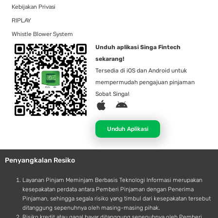
Kebijakan Privasi
RIPLAY
Whistle Blower System
Unduh aplikasi Singa Fintech
sekarang!
Tersedia di iOS dan Android untuk
mempermudah pengajuan pinjaman
Sobat Singa!
A
A
p
n
p
d
Unduh Aplikasi
l
r
e
o
Penyangkalan Resiko
i
d
Layanan Pinjam Meminjam Berbasis Teknologi Informasi merupakan
kesepakatan perdata antara Pemberi Pinjaman dengan Penerima
Pinjaman, sehingga segala risiko yang timbul dari kesepakatan tersebut
ditanggung sepenuhnya oleh masing-masing pihak.
Risiko kredit atau gagal bayar ditanggung sepenuhnya oleh Pemberi