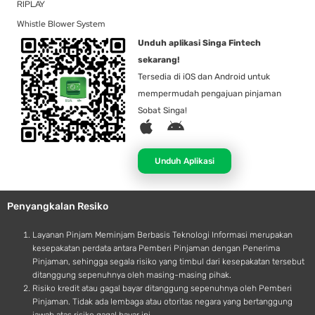
RIPLAY
Whistle Blower System
Unduh aplikasi Singa Fintech
sekarang!
Tersedia di iOS dan Android untuk
mempermudah pengajuan pinjaman
Sobat Singa!
A
A
p
n
p
d
Unduh Aplikasi
l
r
e
o
Penyangkalan Resiko
i
d
Layanan Pinjam Meminjam Berbasis Teknologi Informasi merupakan
kesepakatan perdata antara Pemberi Pinjaman dengan Penerima
Pinjaman, sehingga segala risiko yang timbul dari kesepakatan tersebut
ditanggung sepenuhnya oleh masing-masing pihak.
Risiko kredit atau gagal bayar ditanggung sepenuhnya oleh Pemberi
Pinjaman. Tidak ada lembaga atau otoritas negara yang bertanggung