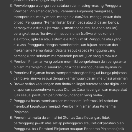
jawab atas risiko gagal bayar ini.
Penyelenggara dengan persetujuan dari masing-masing Pengguna
(Pemberi Pinjaman dan/atau Penerima Pinjaman) mengakses,
memperoleh, menyimpan, mengelola dan/atau menggunakan data
pribadi Pengguna (“Pemanfaatan Data”) pada atau di dalam benda,
perangkat elektronik (termasuk smartphone atau telepon seluler),
perangkat keras (hardware) maupun lunak (software), dokumen
elektronik, aplikasi atau sistem elektronik milik Pengguna atau yang
dikuasai Pengguna, dengan memberitahukan tujuan, batasan dan
mekanisme Pemanfaatan Data tersebut kepada Pengguna yang
bersangkutan sebelum memperoleh persetujuan yang dimaksud.
Pemberi Pinjaman yang belum memiliki pengetahuan dan pengalaman
pinjam meminjam, disarankan untuk tidak menggunakan layanan ini.
Penerima Pinjaman harus mempertimbangkan tingkat bunga pinjaman
dan biaya lainnya sesuai dengan kemampuan dalam melunasi pinjaman.
Bahwa setiap kecurangan dan tindakan ilegal tercatat secara digital dan
dilaporkan sepenuhnya kepada Otoritas Jasa Keuangan dan masyarakat
luas sesuai peraturan perundang-undangan yang berlaku.
Pengguna harus membaca dan memahami informasi ini sebelum
membuat keputusan menjadi Pemberi Pinjaman atau Penerima
Pinjaman.
Pemerintah yaitu dalam hal ini Otoritas Jasa Keuangan, tidak
bertanggung jawab atas setiap pelanggaran atau ketidakpatuhan oleh
Pengguna, baik Pemberi Pinjaman maupun Penerima Pinjaman (baik