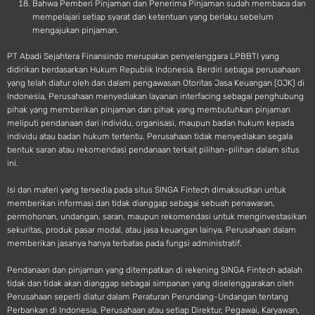
Bahwa Pemberi Pinjaman dan Penerima Pinjaman sudah membaca dan
mempelajari setiap syarat dan ketentuan yang berlaku sebelum
mengajukan pinjaman.
PT Abadi Sejahtera Finansindo merupakan penyelenggara LPBBTI yang
didirikan berdasarkan Hukum Republik Indonesia. Berdiri sebagai perusahaan
yang telah diatur oleh dan dalam pengawasan Otoritas Jasa Keuangan (OJK) di
Indonesia, Perusahaan menyediakan layanan interfacing sebagai penghubung
pihak yang memberikan pinjaman dan pihak yang membutuhkan pinjaman
meliputi pendanaan dari individu, organisasi, maupun badan hukum kepada
individu atau badan hukum tertentu. Perusahaan tidak menyediakan segala
bentuk saran atau rekomendasi pendanaan terkait pilihan-pilihan dalam situs
ini.
Isi dan materi yang tersedia pada situs SINGA Fintech dimaksudkan untuk
memberikan informasi dan tidak dianggap sebagai sebuah penawaran,
permohonan, undangan, saran, maupun rekomendasi untuk menginvestasikan
sekuritas, produk pasar modal, atau jasa keuangan lainya. Perusahaan dalam
memberikan jasanya hanya terbatas pada fungsi administratif.
Pendanaan dan pinjaman yang ditempatkan di rekening SINGA Fintech adalah
tidak dan tidak akan dianggap sebagai simpanan yang diselenggarakan oleh
Perusahaan seperti diatur dalam Peraturan Perundang-Undangan tentang
Perbankan di Indonesia. Perusahaan atau setiap Direktur, Pegawai, Karyawan,