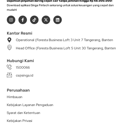
Dapatkan pinjaman daring cepat cair tanpa jaminan hingga Rp 48.000.000!
Download aplikasi Singa Fintech sekarang untuk solusi keuangan yang cepat dan
mudah!
I
F
T
X
L
n
a
i
-
i
s
c
k
t
n
t
e
t
w
k
a
b
o
i
e
Kantor Resmi
g
o
k
t
d
Operational (Foresta Business Loft 3 Unit 7 Tangerang, Banten
r
o
t
i
a
k
e
n
Head Office (Foresta Business Loft 5 Unit 30 Tangerang, Banten
m
-
r
f
Hubungi Kami
1500066
cs@singa.id
Perusahaan
Himbauan
Kebijakan Layanan Pengaduan
Syarat dan Ketentuan
Kebijakan Privasi