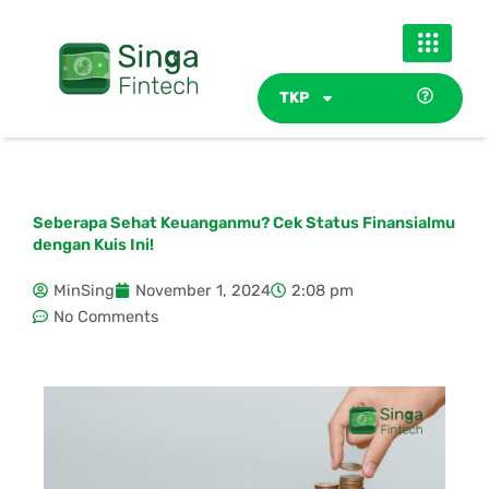
Skip
to
content
TKP
Seberapa Sehat Keuanganmu? Cek Status Finansialmu
dengan Kuis Ini!
MinSing
November 1, 2024
2:08 pm
No Comments