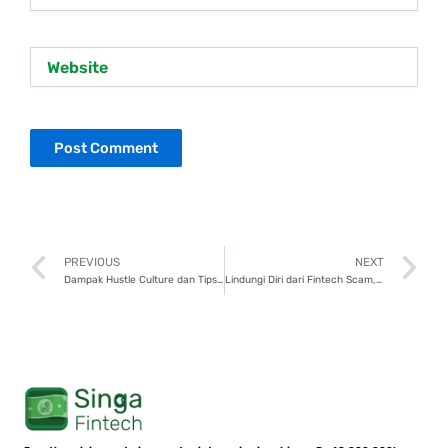
Website
Prev
N
PREVIOUS
NEXT
Dampak Hustle Culture dan Tips Capai Keseimbangan Finansial
Lindungi Diri dari Fintech Scam, Ini Ciri dan Cara Mencegahnya