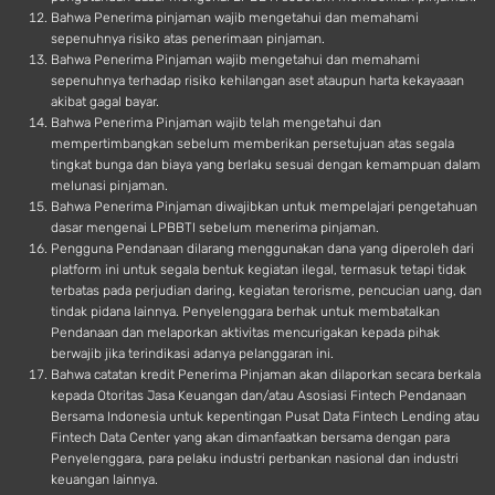
Bahwa Penerima pinjaman wajib mengetahui dan memahami
sepenuhnya risiko atas penerimaan pinjaman.
Bahwa Penerima Pinjaman wajib mengetahui dan memahami
sepenuhnya terhadap risiko kehilangan aset ataupun harta kekayaaan
akibat gagal bayar.
Bahwa Penerima Pinjaman wajib telah mengetahui dan
mempertimbangkan sebelum memberikan persetujuan atas segala
tingkat bunga dan biaya yang berlaku sesuai dengan kemampuan dalam
melunasi pinjaman.
Bahwa Penerima Pinjaman diwajibkan untuk mempelajari pengetahuan
dasar mengenai LPBBTI sebelum menerima pinjaman.
Pengguna Pendanaan dilarang menggunakan dana yang diperoleh dari
platform ini untuk segala bentuk kegiatan ilegal, termasuk tetapi tidak
terbatas pada perjudian daring, kegiatan terorisme, pencucian uang, dan
tindak pidana lainnya. Penyelenggara berhak untuk membatalkan
Pendanaan dan melaporkan aktivitas mencurigakan kepada pihak
berwajib jika terindikasi adanya pelanggaran ini.
Bahwa catatan kredit Penerima Pinjaman akan dilaporkan secara berkala
kepada Otoritas Jasa Keuangan dan/atau Asosiasi Fintech Pendanaan
Bersama Indonesia untuk kepentingan Pusat Data Fintech Lending atau
Fintech Data Center yang akan dimanfaatkan bersama dengan para
Penyelenggara, para pelaku industri perbankan nasional dan industri
keuangan lainnya.