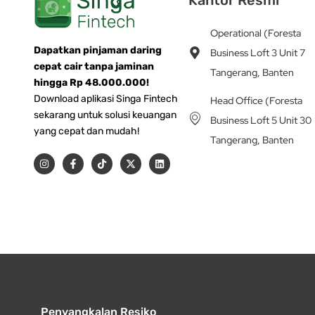
Operational (Foresta
Dapatkan pinjaman daring
Business Loft 3 Unit 7
cepat cair tanpa jaminan
Tangerang, Banten
hingga Rp 48.000.000!
Download aplikasi Singa Fintech
Head Office (Foresta
sekarang untuk solusi keuangan
Business Loft 5 Unit 30
yang cepat dan mudah!
Tangerang, Banten
I
F
T
X
L
n
a
i
-
i
s
c
k
t
n
t
e
t
w
k
a
b
o
i
e
g
o
k
t
d
r
o
t
i
a
k
e
n
m
-
r
f
Penyangkalan Resiko