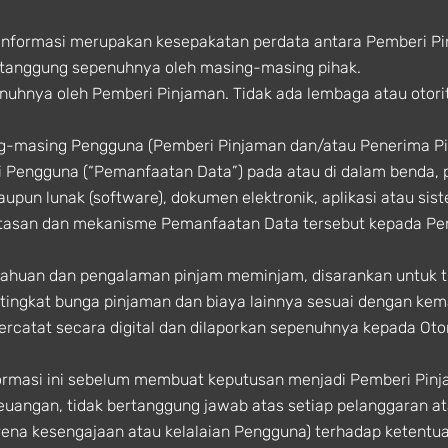
Informasi merupakan kesepakatan perdata antara Pemberi P
 ditanggung sepenuhnya oleh masing-masing pihak.
enuhnya oleh Pemberi Pinjaman. Tidak ada lembaga atau otori
ng-masing Pengguna (Pemberi Pinjaman dan/atau Penerima 
 Pengguna (“Pemanfaatan Data”) pada atau di dalam benda, 
aupun lunak (software), dokumen elektronik, aplikasi atau sis
atasan dan mekanisme Pemanfaatan Data tersebut kepada P
ahuan dan pengalaman pinjam meminjam, disarankan untuk t
ingkat bunga pinjaman dan biaya lainnya sesuai dengan ke
tercatat secara digital dan dilaporkan sepenuhnya kepada Ot
masi ini sebelum membuat keputusan menjadi Pemberi Pinj
Keuangan, tidak bertanggung jawab atas setiap pelanggaran a
rena kesengajaan atau kelalaian Pengguna) terhadap keten