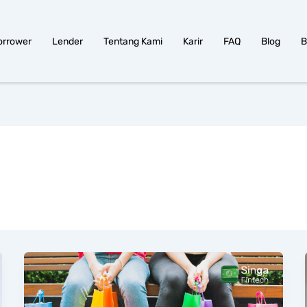
orrower
Lender
Tentang Kami
Karir
FAQ
Blog
B