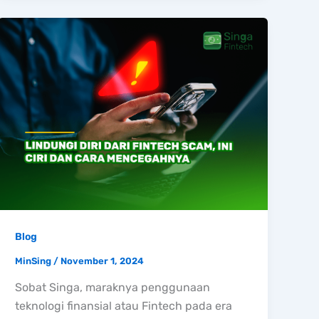
Blog
MinSing
/
November 1, 2024
Sobat Singa, maraknya penggunaan
teknologi finansial atau Fintech pada era