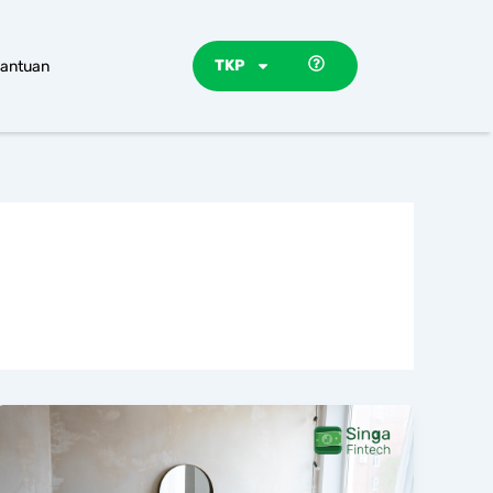
TKP
antuan