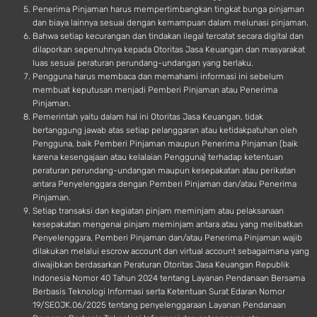
Penerima Pinjaman harus mempertimbangkan tingkat bunga pinjaman
dan biaya lainnya sesuai dengan kemampuan dalam melunasi pinjaman.
Bahwa setiap kecurangan dan tindakan ilegal tercatat secara digital dan
dilaporkan sepenuhnya kepada Otoritas Jasa Keuangan dan masyarakat
luas sesuai peraturan perundang-undangan yang berlaku.
Pengguna harus membaca dan memahami informasi ini sebelum
membuat keputusan menjadi Pemberi Pinjaman atau Penerima
Pinjaman.
Pemerintah yaitu dalam hal ini Otoritas Jasa Keuangan, tidak
bertanggung jawab atas setiap pelanggaran atau ketidakpatuhan oleh
Pengguna, baik Pemberi Pinjaman maupun Penerima Pinjaman (baik
karena kesengajaan atau kelalaian Pengguna) terhadap ketentuan
peraturan perundang-undangan maupun kesepakatan atau perikatan
antara Penyelenggara dengan Pemberi Pinjaman dan/atau Penerima
Pinjaman.
Setiap transaksi dan kegiatan pinjam meminjam atau pelaksanaan
kesepakatan mengenai pinjam meminjam antara atau yang melibatkan
Penyelenggara, Pemberi Pinjaman dan/atau Penerima Pinjaman wajib
dilakukan melalui escrow account dan virtual account sebagaimana yang
diwajibkan berdasarkan Peraturan Otoritas Jasa Keuangan Republik
Indonesia Nomor 40 Tahun 2024 tentang Layanan Pendanaan Bersama
Berbasis Teknologi Informasi serta Ketentuan Surat Edaran Nomor
19/SEOJK.06/2025 tentang penyelenggaraan Layanan Pendanaan