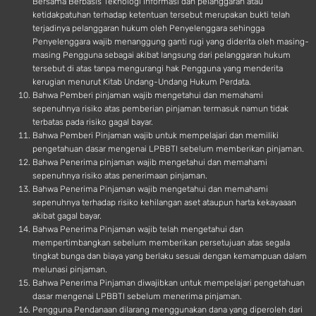
Bersama Berbasis Teknologi Informasi dan pelanggaran atau
ketidakpatuhan terhadap ketentuan tersebut merupakan bukti telah
terjadinya pelanggaran hukum oleh Penyelenggara sehingga
Penyelenggara wajib menanggung ganti rugi yang diderita oleh masing-
masing Pengguna sebagai akibat langsung dari pelanggaran hukum
tersebut di atas tanpa mengurangi hak Pengguna yang menderita
kerugian menurut Kitab Undang-Undang Hukum Perdata.
Bahwa Pemberi pinjaman wajib mengetahui dan memahami
sepenuhnya risiko atas pemberian pinjaman termasuk namun tidak
terbatas pada risiko gagal bayar.
Bahwa Pemberi Pinjaman wajib untuk mempelajari dan memiliki
pengetahuan dasar mengenai LPBBTI sebelum memberikan pinjaman.
Bahwa Penerima pinjaman wajib mengetahui dan memahami
sepenuhnya risiko atas penerimaan pinjaman.
Bahwa Penerima Pinjaman wajib mengetahui dan memahami
sepenuhnya terhadap risiko kehilangan aset ataupun harta kekayaaan
akibat gagal bayar.
Bahwa Penerima Pinjaman wajib telah mengetahui dan
mempertimbangkan sebelum memberikan persetujuan atas segala
tingkat bunga dan biaya yang berlaku sesuai dengan kemampuan dalam
melunasi pinjaman.
Bahwa Penerima Pinjaman diwajibkan untuk mempelajari pengetahuan
dasar mengenai LPBBTI sebelum menerima pinjaman.
Pengguna Pendanaan dilarang menggunakan dana yang diperoleh dari