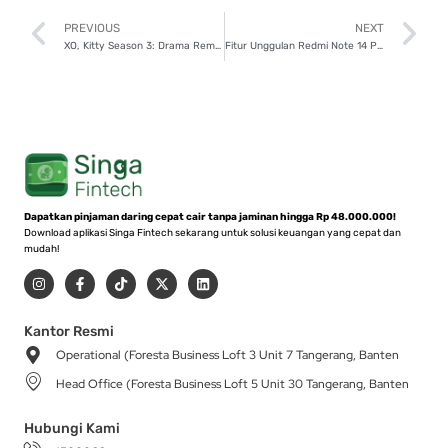
Prev
N
PREVIOUS
NEXT
XO, Kitty Season 3: Drama Remaja Netflix Kembali Picu Ragam Reaksi
Fitur Unggulan Redmi Note 14 Pro Series, Jadi Pilihan Content Creator!
Dapatkan pinjaman daring cepat cair tanpa jaminan hingga Rp 48.000.000!
Download aplikasi Singa Fintech sekarang untuk solusi keuangan yang cepat dan
mudah!
I
F
T
X
L
n
a
i
-
i
s
c
k
t
n
t
e
t
w
k
a
b
o
i
e
Kantor Resmi
g
o
k
t
d
Operational (Foresta Business Loft 3 Unit 7 Tangerang, Banten
r
o
t
i
a
k
e
n
Head Office (Foresta Business Loft 5 Unit 30 Tangerang, Banten
m
-
r
f
Hubungi Kami