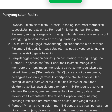
l
r
e
o
Penyangkalan Resiko
i
d
Layanan Pinjam Meminjam Berbasis Teknologi Informasi merupakan
kesepakatan perdata antara Pemberi Pinjaman dengan Penerima
Pinjaman, sehingga segala risiko yang timbul dari kesepakatan tersebut
ditanggung sepenuhnya oleh masing-masing pihak.
Risiko kredit atau gagal bayar ditanggung sepenuhnya oleh Pemberi
Pinjaman. Tidak ada lembaga atau otoritas negara yang bertanggung
jawab atas risiko gagal bayar ini.
Penyelenggara dengan persetujuan dari masing-masing Pengguna
(Pemberi Pinjaman dan/atau Penerima Pinjaman) mengakses,
memperoleh, menyimpan, mengelola dan/atau menggunakan data
pribadi Pengguna (“Pemanfaatan Data”) pada atau di dalam benda,
perangkat elektronik (termasuk smartphone atau telepon seluler),
perangkat keras (hardware) maupun lunak (software), dokumen
elektronik, aplikasi atau sistem elektronik milik Pengguna atau yang
dikuasai Pengguna, dengan memberitahukan tujuan, batasan dan
mekanisme Pemanfaatan Data tersebut kepada Pengguna yang
bersangkutan sebelum memperoleh persetujuan yang dimaksud.
Pemberi Pinjaman yang belum memiliki pengetahuan dan pengalaman
pinjam meminjam, disarankan untuk tidak menggunakan layanan ini.