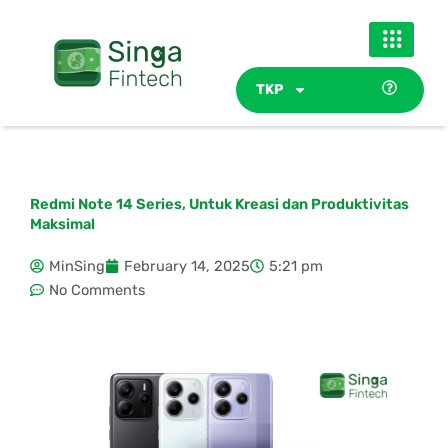
Skip
to
content
TKP
Redmi Note 14 Series, Untuk Kreasi dan Produktivitas
Maksimal
MinSing
February 14, 2025
5:21 pm
No Comments