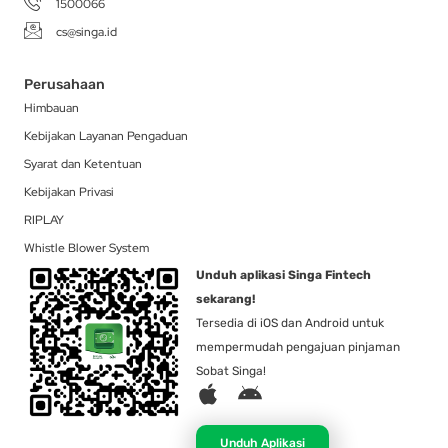
1500066
cs@singa.id
Perusahaan
Himbauan
Kebijakan Layanan Pengaduan
Syarat dan Ketentuan
Kebijakan Privasi
RIPLAY
Whistle Blower System
Unduh aplikasi Singa Fintech
sekarang!
Tersedia di iOS dan Android untuk
mempermudah pengajuan pinjaman
Sobat Singa!
A
A
p
n
p
d
Unduh Aplikasi