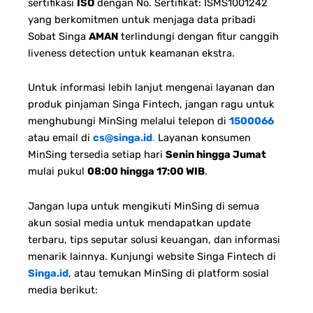
sertifikasi
ISO
dengan No. Sertifikat: ISMS1001242
yang berkomitmen untuk menjaga data pribadi
Sobat Singa
AMAN
terlindungi dengan fitur canggih
liveness detection untuk keamanan ekstra.
Untuk informasi lebih lanjut mengenai layanan dan
produk pinjaman Singa Fintech, jangan ragu untuk
menghubungi MinSing melalui telepon di
1500066
atau email di
cs@singa.id
.
Layanan konsumen
MinSing tersedia setiap hari
Senin hingga Jumat
mulai pukul
08:00 hingga 17:00 WIB
.
Jangan lupa untuk mengikuti MinSing di semua
akun sosial media untuk mendapatkan update
terbaru, tips seputar solusi keuangan, dan informasi
menarik lainnya. Kunjungi website Singa Fintech di
Singa.id
, atau temukan MinSing di platform sosial
media berikut: