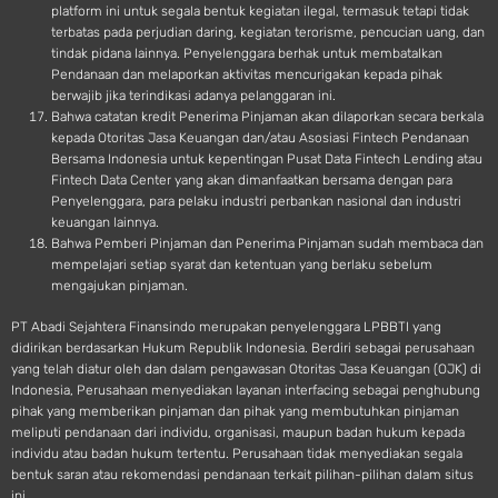
platform ini untuk segala bentuk kegiatan ilegal, termasuk tetapi tidak
terbatas pada perjudian daring, kegiatan terorisme, pencucian uang, dan
tindak pidana lainnya. Penyelenggara berhak untuk membatalkan
Pendanaan dan melaporkan aktivitas mencurigakan kepada pihak
berwajib jika terindikasi adanya pelanggaran ini.
Bahwa catatan kredit Penerima Pinjaman akan dilaporkan secara berkala
kepada Otoritas Jasa Keuangan dan/atau Asosiasi Fintech Pendanaan
Bersama Indonesia untuk kepentingan Pusat Data Fintech Lending atau
Fintech Data Center yang akan dimanfaatkan bersama dengan para
Penyelenggara, para pelaku industri perbankan nasional dan industri
keuangan lainnya.
Bahwa Pemberi Pinjaman dan Penerima Pinjaman sudah membaca dan
mempelajari setiap syarat dan ketentuan yang berlaku sebelum
mengajukan pinjaman.
PT Abadi Sejahtera Finansindo merupakan penyelenggara LPBBTI yang
didirikan berdasarkan Hukum Republik Indonesia. Berdiri sebagai perusahaan
yang telah diatur oleh dan dalam pengawasan Otoritas Jasa Keuangan (OJK) di
Indonesia, Perusahaan menyediakan layanan interfacing sebagai penghubung
pihak yang memberikan pinjaman dan pihak yang membutuhkan pinjaman
meliputi pendanaan dari individu, organisasi, maupun badan hukum kepada
individu atau badan hukum tertentu. Perusahaan tidak menyediakan segala
bentuk saran atau rekomendasi pendanaan terkait pilihan-pilihan dalam situs
ini.