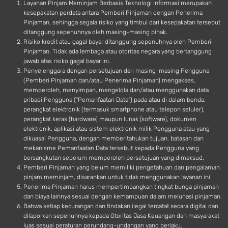
Layanan Pinjam Meminjam Berbasis Teknologi Informasi merupakan
kesepakatan perdata antara Pemberi Pinjaman dengan Penerima
Pinjaman, sehingga segala risiko yang timbul dari kesepakatan tersebut
ditanggung sepenuhnya oleh masing-masing pihak.
Risiko kredit atau gagal bayar ditanggung sepenuhnya oleh Pemberi
Pinjaman. Tidak ada lembaga atau otoritas negara yang bertanggung
jawab atas risiko gagal bayar ini.
Penyelenggara dengan persetujuan dari masing-masing Pengguna
(Pemberi Pinjaman dan/atau Penerima Pinjaman) mengakses,
memperoleh, menyimpan, mengelola dan/atau menggunakan data
pribadi Pengguna (“Pemanfaatan Data”) pada atau di dalam benda,
perangkat elektronik (termasuk smartphone atau telepon seluler),
perangkat keras (hardware) maupun lunak (software), dokumen
elektronik, aplikasi atau sistem elektronik milik Pengguna atau yang
dikuasai Pengguna, dengan memberitahukan tujuan, batasan dan
mekanisme Pemanfaatan Data tersebut kepada Pengguna yang
bersangkutan sebelum memperoleh persetujuan yang dimaksud.
Pemberi Pinjaman yang belum memiliki pengetahuan dan pengalaman
pinjam meminjam, disarankan untuk tidak menggunakan layanan ini.
Penerima Pinjaman harus mempertimbangkan tingkat bunga pinjaman
dan biaya lainnya sesuai dengan kemampuan dalam melunasi pinjaman.
Bahwa setiap kecurangan dan tindakan ilegal tercatat secara digital dan
dilaporkan sepenuhnya kepada Otoritas Jasa Keuangan dan masyarakat
luas sesuai peraturan perundang-undangan yang berlaku.