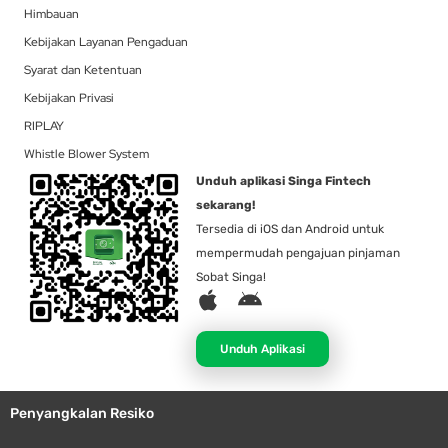
Himbauan
Kebijakan Layanan Pengaduan
Syarat dan Ketentuan
Kebijakan Privasi
RIPLAY
Whistle Blower System
Unduh aplikasi Singa Fintech
sekarang!
Tersedia di iOS dan Android untuk
mempermudah pengajuan pinjaman
Sobat Singa!
A
A
p
n
p
d
Unduh Aplikasi
l
r
e
o
Penyangkalan Resiko
i
d