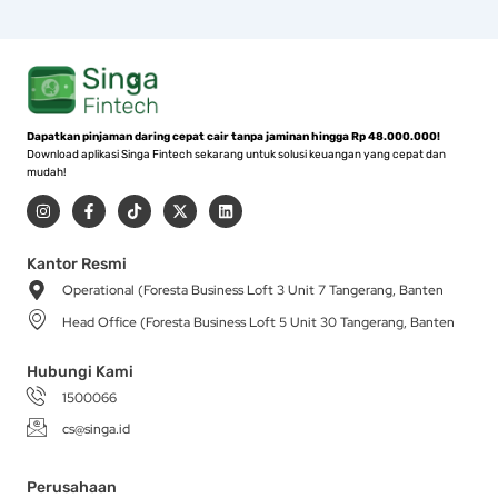
Dapatkan pinjaman daring cepat cair tanpa jaminan hingga Rp 48.000.000!
Download aplikasi Singa Fintech sekarang untuk solusi keuangan yang cepat dan
mudah!
I
F
T
X
L
n
a
i
-
i
s
c
k
t
n
t
e
t
w
k
a
b
o
i
e
Kantor Resmi
g
o
k
t
d
Operational (Foresta Business Loft 3 Unit 7 Tangerang, Banten
r
o
t
i
a
k
e
n
Head Office (Foresta Business Loft 5 Unit 30 Tangerang, Banten
m
-
r
f
Hubungi Kami
1500066
cs@singa.id
Perusahaan