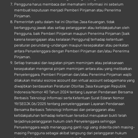
Pengguna harus membaca dan memahami informasi ini sebelum
membuat keputusan menjadi Pemberi Pinjaman atau Penerima
Pinjaman.
Pemerintah yaitu dalam hal ini Otoritas Jasa Keuangan, tidak
bertanggung jawab atas setiap pelanggaran atau ketidakpatuhan oleh
Pengguna, baik Pemberi Pinjaman maupun Penerima Pinjaman (baik
karena kesengajaan atau kelalaian Pengguna) terhadap ketentuan
peraturan perundang-undangan maupun kesepakatan atau perikatan
antara Penyelenggara dengan Pemberi Pinjaman dan/atau Penerima
Pinjaman.
Setiap transaksi dan kegiatan pinjam meminjam atau pelaksanaan
kesepakatan mengenai pinjam meminjam antara atau yang melibatkan
Penyelenggara, Pemberi Pinjaman dan/atau Penerima Pinjaman wajib
dilakukan melalui escrow account dan virtual account sebagaimana yang
diwajibkan berdasarkan Peraturan Otoritas Jasa Keuangan Republik
Indonesia Nomor 40 Tahun 2024 tentang Layanan Pendanaan Bersama
Berbasis Teknologi Informasi serta Ketentuan Surat Edaran Nomor
19/SEOJK.06/2025 tentang penyelenggaraan Layanan Pendanaan
Bersama Berbasis Teknologi Informasi dan pelanggaran atau
ketidakpatuhan terhadap ketentuan tersebut merupakan bukti telah
terjadinya pelanggaran hukum oleh Penyelenggara sehingga
Penyelenggara wajib menanggung ganti rugi yang diderita oleh masing-
masing Pengguna sebagai akibat langsung dari pelanggaran hukum