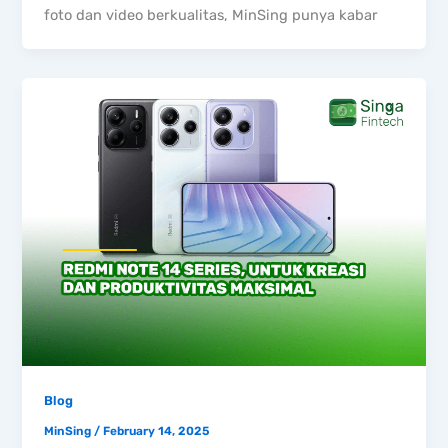
foto dan video berkualitas, MinSing punya kabar
Blog
MinSing
/
February 14, 2025