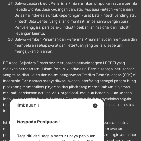
Bahwa catatan kredit Penerima Pinjaman akan dilaporkan secara berkala
kepada Otoritas Jasa Keuangan dan/atau Asosiasi Fintech Pendanaan
Bersama Indonesia untuk kepentingan Pusat Data Fintech Lending atau
Fintech Data Center yang akan dimanfaatkan bersama dengan para
Penyelenggara, para pelaku industri perbankan nasional dan industri
keuangan lainnya.
Bahwa Pemberi Pinjaman dan Penerima Pinjaman sudah membaca dan
mempelajari setiap syarat dan ketentuan yang berlaku sebelum
mengajukan pinjaman.
PT Abadi Sejahtera Finansindo merupakan penyelenggara LPBBTI yang
didirikan berdasarkan Hukum Republik Indonesia. Berdiri sebagai perusahaan
yang telah diatur oleh dan dalam pengawasan Otoritas Jasa Keuangan (OJK) di
Indonesia, Perusahaan menyediakan layanan interfacing sebagai penghubung
pihak yang memberikan pinjaman dan pihak yang membutuhkan pinjaman
meliputi pendanaan dari individu, organisasi, maupun badan hukum kepada
individu atau badan hukum tertentu. Perusahaan tidak menyediakan segala
Himbauan !
bentuk saran atau rekomendasi pendanaan terkait pilihan-pilihan dalam situs
ini.
Waspada Penipuan !
Isi dan materi yang tersedia pada situs SINGA Fintech dimaksudkan untuk
memberikan informasi dan tidak dianggap sebagai sebuah penawaran,
permohonan, undangan, saran, maupun rekomendasi untuk menginvestasikan
Jaga diri dari segala bentuk upaya penipuan
sekuritas, produk pasar modal, atau jasa keuangan lainya. Perusahaan dalam