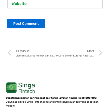
Website
Prev
N
PREVIOUS
NEXT
Liburan Keluarga Hemat dan Seru? Simak 7 Tips Ini!
10 Cara Efektif Kurangi Rasa Lapar dan Haus saat Puasa, Coba deh!
Dapatkan pinjaman daring cepat cair tanpa jaminan hingga Rp 48.000.000!
Download aplikasi Singa Fintech sekarang untuk solusi keuangan yang cepat dan
mudah!