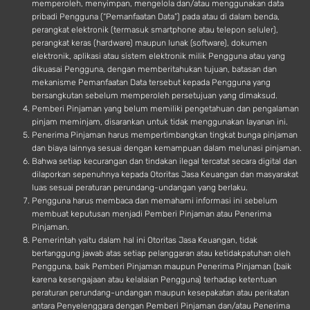
memperoleh, menyimpan, mengelola dan/atau menggunakan data
pribadi Pengguna (“Pemanfaatan Data”) pada atau di dalam benda,
perangkat elektronik (termasuk smartphone atau telepon seluler),
perangkat keras (hardware) maupun lunak (software), dokumen
elektronik, aplikasi atau sistem elektronik milik Pengguna atau yang
dikuasai Pengguna, dengan memberitahukan tujuan, batasan dan
mekanisme Pemanfaatan Data tersebut kepada Pengguna yang
bersangkutan sebelum memperoleh persetujuan yang dimaksud.
Pemberi Pinjaman yang belum memiliki pengetahuan dan pengalaman
pinjam meminjam, disarankan untuk tidak menggunakan layanan ini.
Penerima Pinjaman harus mempertimbangkan tingkat bunga pinjaman
dan biaya lainnya sesuai dengan kemampuan dalam melunasi pinjaman.
Bahwa setiap kecurangan dan tindakan ilegal tercatat secara digital dan
dilaporkan sepenuhnya kepada Otoritas Jasa Keuangan dan masyarakat
luas sesuai peraturan perundang-undangan yang berlaku.
Pengguna harus membaca dan memahami informasi ini sebelum
membuat keputusan menjadi Pemberi Pinjaman atau Penerima
Pinjaman.
Pemerintah yaitu dalam hal ini Otoritas Jasa Keuangan, tidak
bertanggung jawab atas setiap pelanggaran atau ketidakpatuhan oleh
Pengguna, baik Pemberi Pinjaman maupun Penerima Pinjaman (baik
karena kesengajaan atau kelalaian Pengguna) terhadap ketentuan
peraturan perundang-undangan maupun kesepakatan atau perikatan
antara Penyelenggara dengan Pemberi Pinjaman dan/atau Penerima