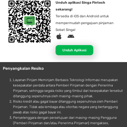
Unduh aplikasi Singa Fintech
sekarang!
Tersedia di iOS dan Android untuk
mempermudah pengajuan pinjaman
Sobat Singa!
A
A
p
n
p
d
Unduh Aplikasi
l
r
e
o
Penyangkalan Resiko
i
d
Layanan Pinjam Meminjam Berbasis Teknologi Informasi merupakan
kesepakatan perdata antara Pemberi Pinjaman dengan Penerima
Pinjaman, sehingga segala risiko yang timbul dari kesepakatan tersebut
ditanggung sepenuhnya oleh masing-masing pihak.
Risiko kredit atau gagal bayar ditanggung sepenuhnya oleh Pemberi
Pinjaman. Tidak ada lembaga atau otoritas negara yang bertanggung
jawab atas risiko gagal bayar ini.
Penyelenggara dengan persetujuan dari masing-masing Pengguna
(Pemberi Pinjaman dan/atau Penerima Pinjaman) mengakses,