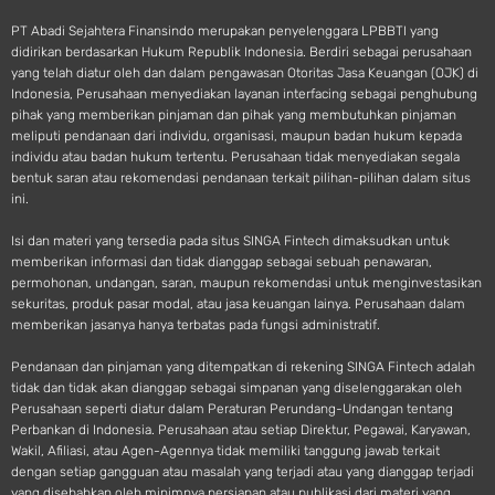
PT Abadi Sejahtera Finansindo merupakan penyelenggara LPBBTI yang
didirikan berdasarkan Hukum Republik Indonesia. Berdiri sebagai perusahaan
yang telah diatur oleh dan dalam pengawasan Otoritas Jasa Keuangan (OJK) di
Indonesia, Perusahaan menyediakan layanan interfacing sebagai penghubung
pihak yang memberikan pinjaman dan pihak yang membutuhkan pinjaman
meliputi pendanaan dari individu, organisasi, maupun badan hukum kepada
individu atau badan hukum tertentu. Perusahaan tidak menyediakan segala
bentuk saran atau rekomendasi pendanaan terkait pilihan-pilihan dalam situs
ini.
Isi dan materi yang tersedia pada situs SINGA Fintech dimaksudkan untuk
memberikan informasi dan tidak dianggap sebagai sebuah penawaran,
permohonan, undangan, saran, maupun rekomendasi untuk menginvestasikan
sekuritas, produk pasar modal, atau jasa keuangan lainya. Perusahaan dalam
memberikan jasanya hanya terbatas pada fungsi administratif.
Pendanaan dan pinjaman yang ditempatkan di rekening SINGA Fintech adalah
tidak dan tidak akan dianggap sebagai simpanan yang diselenggarakan oleh
Perusahaan seperti diatur dalam Peraturan Perundang-Undangan tentang
Perbankan di Indonesia. Perusahaan atau setiap Direktur, Pegawai, Karyawan,
Wakil, Afiliasi, atau Agen-Agennya tidak memiliki tanggung jawab terkait
dengan setiap gangguan atau masalah yang terjadi atau yang dianggap terjadi
yang disebabkan oleh minimnya persiapan atau publikasi dari materi yang