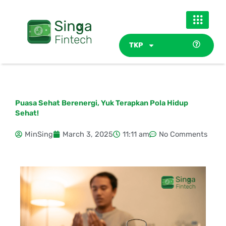
Skip
to
content
TKP
Puasa Sehat Berenergi, Yuk Terapkan Pola Hidup
Sehat!
MinSing
March 3, 2025
11:11 am
No Comments