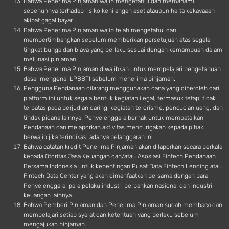
Bahwa Penerima Pinjaman wajib mengetahui dan memahami
sepenuhnya terhadap risiko kehilangan aset ataupun harta kekayaaan
akibat gagal bayar.
Bahwa Penerima Pinjaman wajib telah mengetahui dan
mempertimbangkan sebelum memberikan persetujuan atas segala
tingkat bunga dan biaya yang berlaku sesuai dengan kemampuan dalam
melunasi pinjaman.
Bahwa Penerima Pinjaman diwajibkan untuk mempelajari pengetahuan
dasar mengenai LPBBTI sebelum menerima pinjaman.
Pengguna Pendanaan dilarang menggunakan dana yang diperoleh dari
platform ini untuk segala bentuk kegiatan ilegal, termasuk tetapi tidak
terbatas pada perjudian daring, kegiatan terorisme, pencucian uang, dan
tindak pidana lainnya. Penyelenggara berhak untuk membatalkan
Pendanaan dan melaporkan aktivitas mencurigakan kepada pihak
berwajib jika terindikasi adanya pelanggaran ini.
Bahwa catatan kredit Penerima Pinjaman akan dilaporkan secara berkala
kepada Otoritas Jasa Keuangan dan/atau Asosiasi Fintech Pendanaan
Bersama Indonesia untuk kepentingan Pusat Data Fintech Lending atau
Fintech Data Center yang akan dimanfaatkan bersama dengan para
Penyelenggara, para pelaku industri perbankan nasional dan industri
keuangan lainnya.
Bahwa Pemberi Pinjaman dan Penerima Pinjaman sudah membaca dan
mempelajari setiap syarat dan ketentuan yang berlaku sebelum
mengajukan pinjaman.