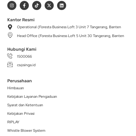
I
F
T
X
L
n
a
i
-
i
s
c
k
t
n
t
e
t
w
k
a
b
o
i
e
Kantor Resmi
g
o
k
t
d
Operational (Foresta Business Loft 3 Unit 7 Tangerang, Banten
r
o
t
i
a
k
e
n
Head Office (Foresta Business Loft 5 Unit 30 Tangerang, Banten
m
-
r
f
Hubungi Kami
1500066
cs@singa.id
Perusahaan
Himbauan
Kebijakan Layanan Pengaduan
Syarat dan Ketentuan
Kebijakan Privasi
RIPLAY
Whistle Blower System