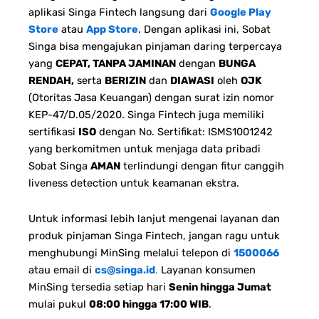
aplikasi Singa Fintech langsung dari
Google Play
Store
atau
App Store
. Dengan aplikasi ini, Sobat
Singa bisa mengajukan pinjaman daring terpercaya
yang
CEPAT, TANPA JAMINAN
dengan
BUNGA
RENDAH,
serta
BERIZIN
dan
DIAWASI
oleh
OJK
(Otoritas Jasa Keuangan) dengan surat izin nomor
KEP-47/D.05/2020. Singa Fintech juga memiliki
sertifikasi
ISO
dengan No. Sertifikat: ISMS1001242
yang berkomitmen untuk menjaga data pribadi
Sobat Singa
AMAN
terlindungi dengan fitur canggih
liveness detection untuk keamanan ekstra.
Untuk informasi lebih lanjut mengenai layanan dan
produk pinjaman Singa Fintech, jangan ragu untuk
menghubungi MinSing melalui telepon di
1500066
atau email di
cs@singa.id
.
Layanan konsumen
MinSing tersedia setiap hari
Senin hingga Jumat
mulai pukul
08:00 hingga 17:00 WIB
.