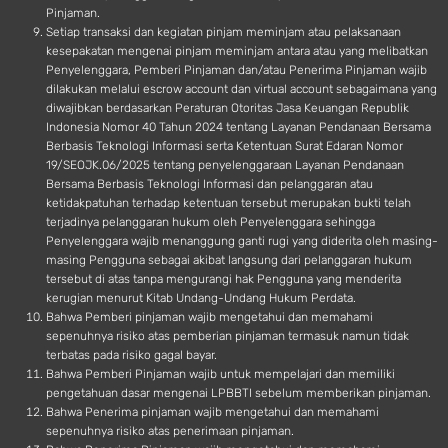
Pinjaman.
Setiap transaksi dan kegiatan pinjam meminjam atau pelaksanaan
kesepakatan mengenai pinjam meminjam antara atau yang melibatkan
Penyelenggara, Pemberi Pinjaman dan/atau Penerima Pinjaman wajib
dilakukan melalui escrow account dan virtual account sebagaimana yang
diwajibkan berdasarkan Peraturan Otoritas Jasa Keuangan Republik
Indonesia Nomor 40 Tahun 2024 tentang Layanan Pendanaan Bersama
Berbasis Teknologi Informasi serta Ketentuan Surat Edaran Nomor
19/SEOJK.06/2025 tentang penyelenggaraan Layanan Pendanaan
Bersama Berbasis Teknologi Informasi dan pelanggaran atau
ketidakpatuhan terhadap ketentuan tersebut merupakan bukti telah
terjadinya pelanggaran hukum oleh Penyelenggara sehingga
Penyelenggara wajib menanggung ganti rugi yang diderita oleh masing-
masing Pengguna sebagai akibat langsung dari pelanggaran hukum
tersebut di atas tanpa mengurangi hak Pengguna yang menderita
kerugian menurut Kitab Undang-Undang Hukum Perdata.
Bahwa Pemberi pinjaman wajib mengetahui dan memahami
sepenuhnya risiko atas pemberian pinjaman termasuk namun tidak
terbatas pada risiko gagal bayar.
Bahwa Pemberi Pinjaman wajib untuk mempelajari dan memiliki
pengetahuan dasar mengenai LPBBTI sebelum memberikan pinjaman.
Bahwa Penerima pinjaman wajib mengetahui dan memahami
sepenuhnya risiko atas penerimaan pinjaman.