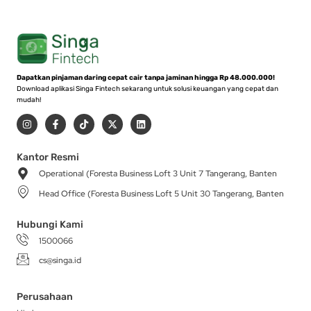
Dapatkan pinjaman daring cepat cair tanpa jaminan hingga Rp 48.000.000!
Download aplikasi Singa Fintech sekarang untuk solusi keuangan yang cepat dan
mudah!
I
F
T
X
L
n
a
i
-
i
s
c
k
t
n
t
e
t
w
k
a
b
o
i
e
Kantor Resmi
g
o
k
t
d
Operational (Foresta Business Loft 3 Unit 7 Tangerang, Banten
r
o
t
i
a
k
e
n
Head Office (Foresta Business Loft 5 Unit 30 Tangerang, Banten
m
-
r
f
Hubungi Kami
1500066
cs@singa.id
Perusahaan