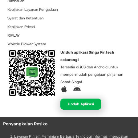
Himbauan
Kebijakan Layanan Pengaduan
Syarat dan Ketentuan
Kebijakan Privasi
RIPLAY
Whistle Blower System
Unduh aplikasi Singa Fintech
sekarang!
Tersedia di iOS dan Android untuk
mempermudah pengajuan pinjaman
Sobat Singa!
A
A
p
n
p
d
Unduh Aplikasi
l
r
e
o
Penyangkalan Resiko
i
d
Layanan Pinjam Meminjam Berbasis Teknologi Informasi merupakan