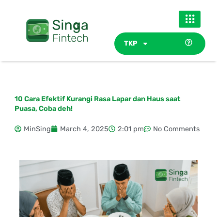
Skip
to
content
TKP
10 Cara Efektif Kurangi Rasa Lapar dan Haus saat
Puasa, Coba deh!
MinSing
March 4, 2025
2:01 pm
No Comments