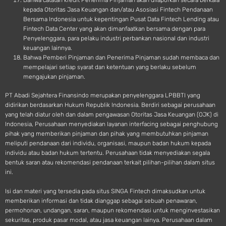
Bahwa catatan kredit Penerima Pinjaman akan dilaporkan secara berkala
kepada Otoritas Jasa Keuangan dan/atau Asosiasi Fintech Pendanaan
Bersama Indonesia untuk kepentingan Pusat Data Fintech Lending atau
Fintech Data Center yang akan dimanfaatkan bersama dengan para
Penyelenggara, para pelaku industri perbankan nasional dan industri
keuangan lainnya.
Bahwa Pemberi Pinjaman dan Penerima Pinjaman sudah membaca dan
mempelajari setiap syarat dan ketentuan yang berlaku sebelum
mengajukan pinjaman.
PT Abadi Sejahtera Finansindo merupakan penyelenggara LPBBTI yang
didirikan berdasarkan Hukum Republik Indonesia. Berdiri sebagai perusahaan
yang telah diatur oleh dan dalam pengawasan Otoritas Jasa Keuangan (OJK) di
Indonesia, Perusahaan menyediakan layanan interfacing sebagai penghubung
pihak yang memberikan pinjaman dan pihak yang membutuhkan pinjaman
meliputi pendanaan dari individu, organisasi, maupun badan hukum kepada
individu atau badan hukum tertentu. Perusahaan tidak menyediakan segala
bentuk saran atau rekomendasi pendanaan terkait pilihan-pilihan dalam situs
ini.
Isi dan materi yang tersedia pada situs SINGA Fintech dimaksudkan untuk
memberikan informasi dan tidak dianggap sebagai sebuah penawaran,
permohonan, undangan, saran, maupun rekomendasi untuk menginvestasikan
sekuritas, produk pasar modal, atau jasa keuangan lainya. Perusahaan dalam