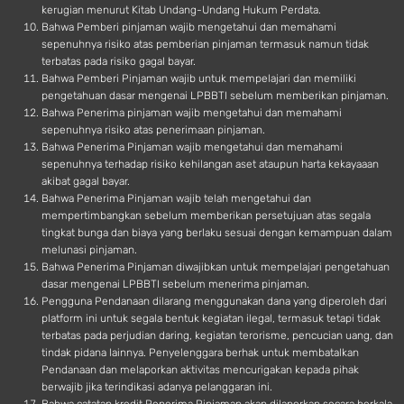
kerugian menurut Kitab Undang-Undang Hukum Perdata.
Bahwa Pemberi pinjaman wajib mengetahui dan memahami
sepenuhnya risiko atas pemberian pinjaman termasuk namun tidak
terbatas pada risiko gagal bayar.
Bahwa Pemberi Pinjaman wajib untuk mempelajari dan memiliki
pengetahuan dasar mengenai LPBBTI sebelum memberikan pinjaman.
Bahwa Penerima pinjaman wajib mengetahui dan memahami
sepenuhnya risiko atas penerimaan pinjaman.
Bahwa Penerima Pinjaman wajib mengetahui dan memahami
sepenuhnya terhadap risiko kehilangan aset ataupun harta kekayaaan
akibat gagal bayar.
Bahwa Penerima Pinjaman wajib telah mengetahui dan
mempertimbangkan sebelum memberikan persetujuan atas segala
tingkat bunga dan biaya yang berlaku sesuai dengan kemampuan dalam
melunasi pinjaman.
Bahwa Penerima Pinjaman diwajibkan untuk mempelajari pengetahuan
dasar mengenai LPBBTI sebelum menerima pinjaman.
Pengguna Pendanaan dilarang menggunakan dana yang diperoleh dari
platform ini untuk segala bentuk kegiatan ilegal, termasuk tetapi tidak
terbatas pada perjudian daring, kegiatan terorisme, pencucian uang, dan
tindak pidana lainnya. Penyelenggara berhak untuk membatalkan
Pendanaan dan melaporkan aktivitas mencurigakan kepada pihak
berwajib jika terindikasi adanya pelanggaran ini.