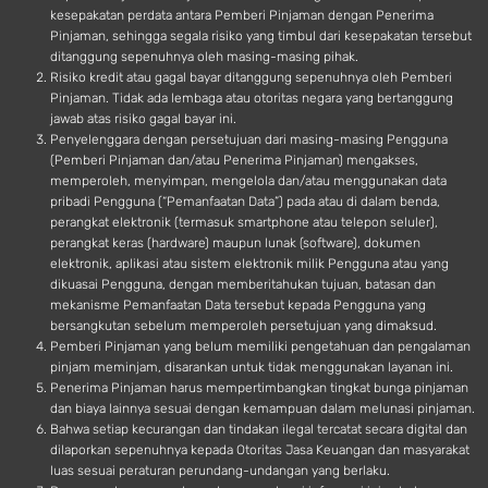
kesepakatan perdata antara Pemberi Pinjaman dengan Penerima
Pinjaman, sehingga segala risiko yang timbul dari kesepakatan tersebut
ditanggung sepenuhnya oleh masing-masing pihak.
Risiko kredit atau gagal bayar ditanggung sepenuhnya oleh Pemberi
Pinjaman. Tidak ada lembaga atau otoritas negara yang bertanggung
jawab atas risiko gagal bayar ini.
Penyelenggara dengan persetujuan dari masing-masing Pengguna
(Pemberi Pinjaman dan/atau Penerima Pinjaman) mengakses,
memperoleh, menyimpan, mengelola dan/atau menggunakan data
pribadi Pengguna (“Pemanfaatan Data”) pada atau di dalam benda,
perangkat elektronik (termasuk smartphone atau telepon seluler),
perangkat keras (hardware) maupun lunak (software), dokumen
elektronik, aplikasi atau sistem elektronik milik Pengguna atau yang
dikuasai Pengguna, dengan memberitahukan tujuan, batasan dan
mekanisme Pemanfaatan Data tersebut kepada Pengguna yang
bersangkutan sebelum memperoleh persetujuan yang dimaksud.
Pemberi Pinjaman yang belum memiliki pengetahuan dan pengalaman
pinjam meminjam, disarankan untuk tidak menggunakan layanan ini.
Penerima Pinjaman harus mempertimbangkan tingkat bunga pinjaman
dan biaya lainnya sesuai dengan kemampuan dalam melunasi pinjaman.
Bahwa setiap kecurangan dan tindakan ilegal tercatat secara digital dan
dilaporkan sepenuhnya kepada Otoritas Jasa Keuangan dan masyarakat
luas sesuai peraturan perundang-undangan yang berlaku.