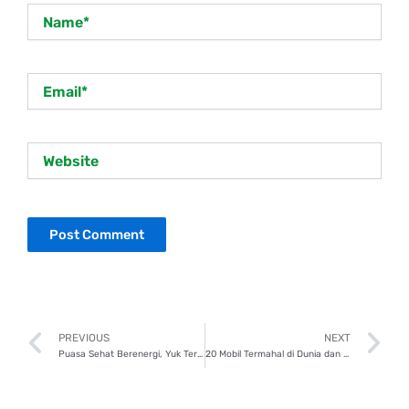
Name*
Email*
Website
Prev
N
PREVIOUS
NEXT
Puasa Sehat Berenergi, Yuk Terapkan Pola Hidup Sehat!
20 Mobil Termahal di Dunia dan Indonesia di 2025, Capai Triliunan Rupiah!