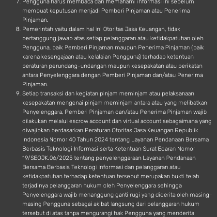
Pengguna harus membaca dan memahami informasi ini sebelum
membuat keputusan menjadi Pemberi Pinjaman atau Penerima
Pinjaman.
Pemerintah yaitu dalam hal ini Otoritas Jasa Keuangan, tidak
bertanggung jawab atas setiap pelanggaran atau ketidakpatuhan oleh
Pengguna, baik Pemberi Pinjaman maupun Penerima Pinjaman (baik
karena kesengajaan atau kelalaian Pengguna) terhadap ketentuan
peraturan perundang-undangan maupun kesepakatan atau perikatan
antara Penyelenggara dengan Pemberi Pinjaman dan/atau Penerima
Pinjaman.
Setiap transaksi dan kegiatan pinjam meminjam atau pelaksanaan
kesepakatan mengenai pinjam meminjam antara atau yang melibatkan
Penyelenggara, Pemberi Pinjaman dan/atau Penerima Pinjaman wajib
dilakukan melalui escrow account dan virtual account sebagaimana yang
diwajibkan berdasarkan Peraturan Otoritas Jasa Keuangan Republik
Indonesia Nomor 40 Tahun 2024 tentang Layanan Pendanaan Bersama
Berbasis Teknologi Informasi serta Ketentuan Surat Edaran Nomor
19/SEOJK.06/2025 tentang penyelenggaraan Layanan Pendanaan
Bersama Berbasis Teknologi Informasi dan pelanggaran atau
ketidakpatuhan terhadap ketentuan tersebut merupakan bukti telah
terjadinya pelanggaran hukum oleh Penyelenggara sehingga
Penyelenggara wajib menanggung ganti rugi yang diderita oleh masing-
masing Pengguna sebagai akibat langsung dari pelanggaran hukum
tersebut di atas tanpa mengurangi hak Pengguna yang menderita