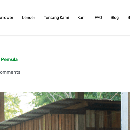
orrower
Lender
Tentang Kami
Karir
FAQ
Blog
B
k Pemula
Comments