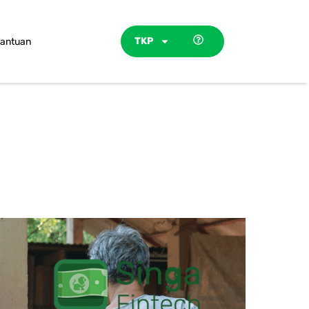
TKP
antuan