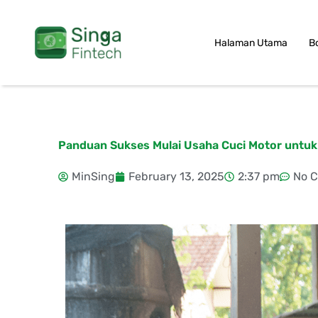
Skip
to
Halaman Utama
B
content
Panduan Sukses Mulai Usaha Cuci Motor untu
MinSing
February 13, 2025
2:37 pm
No 