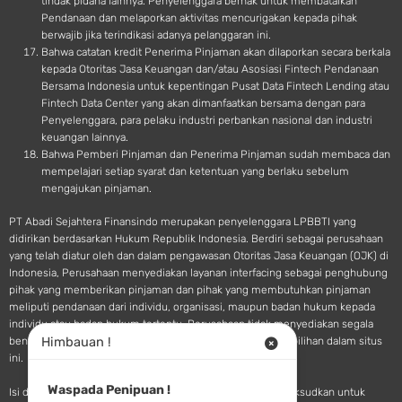
tindak pidana lainnya. Penyelenggara berhak untuk membatalkan
Pendanaan dan melaporkan aktivitas mencurigakan kepada pihak
berwajib jika terindikasi adanya pelanggaran ini.
Bahwa catatan kredit Penerima Pinjaman akan dilaporkan secara berkala
kepada Otoritas Jasa Keuangan dan/atau Asosiasi Fintech Pendanaan
Bersama Indonesia untuk kepentingan Pusat Data Fintech Lending atau
Fintech Data Center yang akan dimanfaatkan bersama dengan para
Penyelenggara, para pelaku industri perbankan nasional dan industri
keuangan lainnya.
Bahwa Pemberi Pinjaman dan Penerima Pinjaman sudah membaca dan
mempelajari setiap syarat dan ketentuan yang berlaku sebelum
mengajukan pinjaman.
PT Abadi Sejahtera Finansindo merupakan penyelenggara LPBBTI yang
didirikan berdasarkan Hukum Republik Indonesia. Berdiri sebagai perusahaan
yang telah diatur oleh dan dalam pengawasan Otoritas Jasa Keuangan (OJK) di
Indonesia, Perusahaan menyediakan layanan interfacing sebagai penghubung
pihak yang memberikan pinjaman dan pihak yang membutuhkan pinjaman
meliputi pendanaan dari individu, organisasi, maupun badan hukum kepada
individu atau badan hukum tertentu. Perusahaan tidak menyediakan segala
Himbauan !
bentuk saran atau rekomendasi pendanaan terkait pilihan-pilihan dalam situs
ini.
Waspada Penipuan !
Isi dan materi yang tersedia pada situs SINGA Fintech dimaksudkan untuk