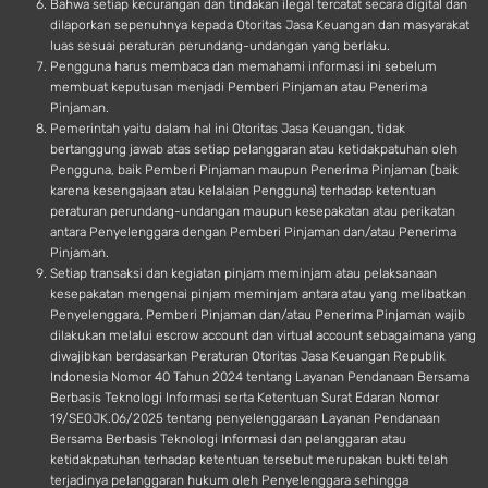
Bahwa setiap kecurangan dan tindakan ilegal tercatat secara digital dan
dilaporkan sepenuhnya kepada Otoritas Jasa Keuangan dan masyarakat
luas sesuai peraturan perundang-undangan yang berlaku.
Pengguna harus membaca dan memahami informasi ini sebelum
membuat keputusan menjadi Pemberi Pinjaman atau Penerima
Pinjaman.
Pemerintah yaitu dalam hal ini Otoritas Jasa Keuangan, tidak
bertanggung jawab atas setiap pelanggaran atau ketidakpatuhan oleh
Pengguna, baik Pemberi Pinjaman maupun Penerima Pinjaman (baik
karena kesengajaan atau kelalaian Pengguna) terhadap ketentuan
peraturan perundang-undangan maupun kesepakatan atau perikatan
antara Penyelenggara dengan Pemberi Pinjaman dan/atau Penerima
Pinjaman.
Setiap transaksi dan kegiatan pinjam meminjam atau pelaksanaan
kesepakatan mengenai pinjam meminjam antara atau yang melibatkan
Penyelenggara, Pemberi Pinjaman dan/atau Penerima Pinjaman wajib
dilakukan melalui escrow account dan virtual account sebagaimana yang
diwajibkan berdasarkan Peraturan Otoritas Jasa Keuangan Republik
Indonesia Nomor 40 Tahun 2024 tentang Layanan Pendanaan Bersama
Berbasis Teknologi Informasi serta Ketentuan Surat Edaran Nomor
19/SEOJK.06/2025 tentang penyelenggaraan Layanan Pendanaan
Bersama Berbasis Teknologi Informasi dan pelanggaran atau
ketidakpatuhan terhadap ketentuan tersebut merupakan bukti telah
terjadinya pelanggaran hukum oleh Penyelenggara sehingga