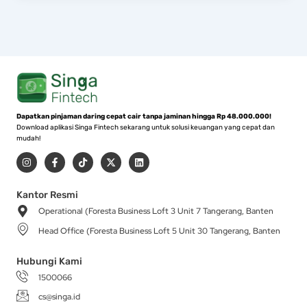
Dapatkan pinjaman daring cepat cair tanpa jaminan hingga Rp 48.000.000!
Download aplikasi Singa Fintech sekarang untuk solusi keuangan yang cepat dan
mudah!
I
F
T
X
L
n
a
i
-
i
s
c
k
t
n
t
e
t
w
k
a
b
o
i
e
Kantor Resmi
g
o
k
t
d
Operational (Foresta Business Loft 3 Unit 7 Tangerang, Banten
r
o
t
i
a
k
e
n
Head Office (Foresta Business Loft 5 Unit 30 Tangerang, Banten
m
-
r
f
Hubungi Kami
1500066
cs@singa.id