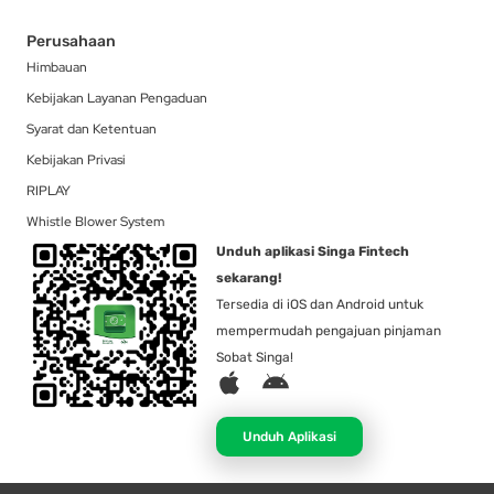
Perusahaan
Himbauan
Kebijakan Layanan Pengaduan
Syarat dan Ketentuan
Kebijakan Privasi
RIPLAY
Whistle Blower System
Unduh aplikasi Singa Fintech
sekarang!
Tersedia di iOS dan Android untuk
mempermudah pengajuan pinjaman
Sobat Singa!
A
A
p
n
p
d
Unduh Aplikasi
l
r
e
o