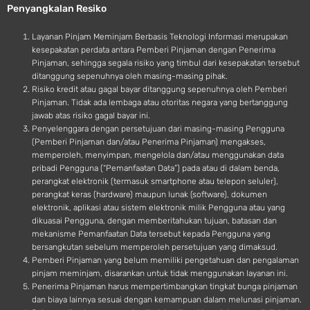
Penyangkalan Resiko
i
d
Layanan Pinjam Meminjam Berbasis Teknologi Informasi merupakan
kesepakatan perdata antara Pemberi Pinjaman dengan Penerima
Pinjaman, sehingga segala risiko yang timbul dari kesepakatan tersebut
ditanggung sepenuhnya oleh masing-masing pihak.
Risiko kredit atau gagal bayar ditanggung sepenuhnya oleh Pemberi
Pinjaman. Tidak ada lembaga atau otoritas negara yang bertanggung
jawab atas risiko gagal bayar ini.
Penyelenggara dengan persetujuan dari masing-masing Pengguna
(Pemberi Pinjaman dan/atau Penerima Pinjaman) mengakses,
memperoleh, menyimpan, mengelola dan/atau menggunakan data
pribadi Pengguna (“Pemanfaatan Data”) pada atau di dalam benda,
perangkat elektronik (termasuk smartphone atau telepon seluler),
perangkat keras (hardware) maupun lunak (software), dokumen
elektronik, aplikasi atau sistem elektronik milik Pengguna atau yang
dikuasai Pengguna, dengan memberitahukan tujuan, batasan dan
mekanisme Pemanfaatan Data tersebut kepada Pengguna yang
bersangkutan sebelum memperoleh persetujuan yang dimaksud.
Pemberi Pinjaman yang belum memiliki pengetahuan dan pengalaman
pinjam meminjam, disarankan untuk tidak menggunakan layanan ini.
Penerima Pinjaman harus mempertimbangkan tingkat bunga pinjaman
dan biaya lainnya sesuai dengan kemampuan dalam melunasi pinjaman.