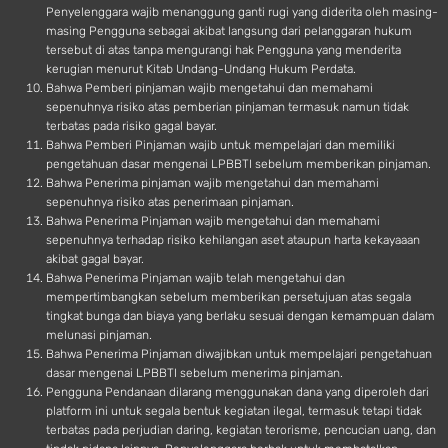
Penyelenggara wajib menanggung ganti rugi yang diderita oleh masing-
masing Pengguna sebagai akibat langsung dari pelanggaran hukum
tersebut di atas tanpa mengurangi hak Pengguna yang menderita
kerugian menurut Kitab Undang-Undang Hukum Perdata.
Bahwa Pemberi pinjaman wajib mengetahui dan memahami
sepenuhnya risiko atas pemberian pinjaman termasuk namun tidak
terbatas pada risiko gagal bayar.
Bahwa Pemberi Pinjaman wajib untuk mempelajari dan memiliki
pengetahuan dasar mengenai LPBBTI sebelum memberikan pinjaman.
Bahwa Penerima pinjaman wajib mengetahui dan memahami
sepenuhnya risiko atas penerimaan pinjaman.
Bahwa Penerima Pinjaman wajib mengetahui dan memahami
sepenuhnya terhadap risiko kehilangan aset ataupun harta kekayaaan
akibat gagal bayar.
Bahwa Penerima Pinjaman wajib telah mengetahui dan
mempertimbangkan sebelum memberikan persetujuan atas segala
tingkat bunga dan biaya yang berlaku sesuai dengan kemampuan dalam
melunasi pinjaman.
Bahwa Penerima Pinjaman diwajibkan untuk mempelajari pengetahuan
dasar mengenai LPBBTI sebelum menerima pinjaman.
Pengguna Pendanaan dilarang menggunakan dana yang diperoleh dari
platform ini untuk segala bentuk kegiatan ilegal, termasuk tetapi tidak
terbatas pada perjudian daring, kegiatan terorisme, pencucian uang, dan