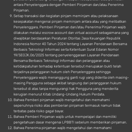
antara Penyelenggara dengan Pemberi Pinjaman dan/atau Penerima
Pinjaman.
Setiap transaksi dan kegiatan pinjam meminjam atau pelaksanaan
kesepakatan mengenai pinjam meminjam antara atau yang melibatkan
Penyelenggara, Pemberi Pinjaman dan/atau Penerima Pinjaman wajib
dilakukan melalui escrow account dan virtual account sebagaimana yang
diwajibkan berdasarkan Peraturan Otoritas Jasa Keuangan Republik
Indonesia Nomor 40 Tahun 2024 tentang Layanan Pendanaan Bersama
Berbasis Teknologi Informasi serta Ketentuan Surat Edaran Nomor
19/SEOJK.06/2025 tentang penyelenggaraan Layanan Pendanaan
Bersama Berbasis Teknologi Informasi dan pelanggaran atau
ketidakpatuhan terhadap ketentuan tersebut merupakan bukti telah
terjadinya pelanggaran hukum oleh Penyelenggara sehingga
Penyelenggara wajib menanggung ganti rugi yang diderita oleh masing-
masing Pengguna sebagai akibat langsung dari pelanggaran hukum
tersebut di atas tanpa mengurangi hak Pengguna yang menderita
kerugian menurut Kitab Undang-Undang Hukum Perdata.
Bahwa Pemberi pinjaman wajib mengetahui dan memahami
sepenuhnya risiko atas pemberian pinjaman termasuk namun tidak
terbatas pada risiko gagal bayar.
Bahwa Pemberi Pinjaman wajib untuk mempelajari dan memiliki
pengetahuan dasar mengenai LPBBTI sebelum memberikan pinjaman.
Bahwa Penerima pinjaman wajib mengetahui dan memahami