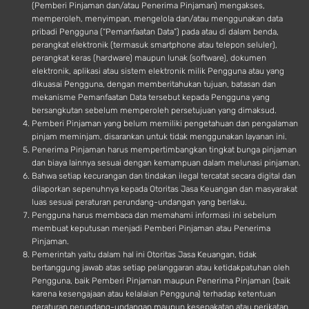
(Pemberi Pinjaman dan/atau Penerima Pinjaman) mengakses,
memperoleh, menyimpan, mengelola dan/atau menggunakan data
pribadi Pengguna (“Pemanfaatan Data”) pada atau di dalam benda,
perangkat elektronik (termasuk smartphone atau telepon seluler),
perangkat keras (hardware) maupun lunak (software), dokumen
elektronik, aplikasi atau sistem elektronik milik Pengguna atau yang
dikuasai Pengguna, dengan memberitahukan tujuan, batasan dan
mekanisme Pemanfaatan Data tersebut kepada Pengguna yang
bersangkutan sebelum memperoleh persetujuan yang dimaksud.
Pemberi Pinjaman yang belum memiliki pengetahuan dan pengalaman
pinjam meminjam, disarankan untuk tidak menggunakan layanan ini.
Penerima Pinjaman harus mempertimbangkan tingkat bunga pinjaman
dan biaya lainnya sesuai dengan kemampuan dalam melunasi pinjaman.
Bahwa setiap kecurangan dan tindakan ilegal tercatat secara digital dan
dilaporkan sepenuhnya kepada Otoritas Jasa Keuangan dan masyarakat
luas sesuai peraturan perundang-undangan yang berlaku.
Pengguna harus membaca dan memahami informasi ini sebelum
membuat keputusan menjadi Pemberi Pinjaman atau Penerima
Pinjaman.
Pemerintah yaitu dalam hal ini Otoritas Jasa Keuangan, tidak
bertanggung jawab atas setiap pelanggaran atau ketidakpatuhan oleh
Pengguna, baik Pemberi Pinjaman maupun Penerima Pinjaman (baik
karena kesengajaan atau kelalaian Pengguna) terhadap ketentuan
peraturan perundang-undangan maupun kesepakatan atau perikatan