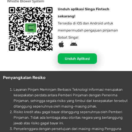
Whistle Blower System
Unduh aplikasi Singa Fintech
sekarang!
Tersedia di iOS dan Android untuk
mempermudah pengajuan pinjaman
Sobat Singa!
A
A
p
n
p
d
Unduh Aplikasi
l
r
e
o
Penyangkalan Resiko
i
d
Layanan Pinjam Meminjam Berbasis Teknologi Informasi merupakan
kesepakatan perdata antara Pemberi Pinjaman dengan Penerima
Pinjaman, sehingga segala risiko yang timbul dari kesepakatan tersebut
ditanggung sepenuhnya oleh masing-masing pihak.
Risiko kredit atau gagal bayar ditanggung sepenuhnya oleh Pemberi
Pinjaman. Tidak ada lembaga atau otoritas negara yang bertanggung
jawab atas risiko gagal bayar ini.
Penyelenggara dengan persetujuan dari masing-masing Pengguna