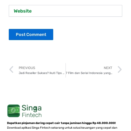
Website
Prev
N
PREVIOUS
NEXT
Jadi Reseller Sukses? Ikuti Tips Minim Modal Ini!
7 Film dan Serial Indonesia yang Diadaptasi dari Drakor, Wajib Nonton!
Dapatkan pinjaman daring cepat cair tanpa jaminan hingga Rp 48.000.000!
Download aplikasi Singa Fintech sekarang untuk solusi keuangan yang cepat dan