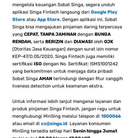
mengelola keuangan Sobat Singa, segera unduh
aplikasi Singa Fintech langsung dari
Google Play
Store
atau
App Store
. Dengan aplikasi ini, Sobat
Singa bisa mengajukan pinjaman daring terpercaya
yang
CEPAT, TANPA JAMINAN
dengan
BUNGA
RENDAH,
serta
BERIZIN
dan
DIAWASI
oleh
OJK
(Otoritas Jasa Keuangan) dengan surat izin nomor
KEP-47/D.05/2020. Singa Fintech juga memiliki
sertifikasi
ISO
dengan No. Sertifikat: ISMS1001242
yang berkomitmen untuk menjaga data pribadi
Sobat Singa
AMAN
terlindungi dengan fitur canggih
liveness detection untuk keamanan ekstra.
Untuk informasi lebih lanjut mengenai layanan dan
produk pinjaman Singa Fintech, jangan ragu untuk
menghubungi MinSing melalui telepon di
1500066
atau email di
cs@singa.id
.
Layanan konsumen
MinSing tersedia setiap hari
Senin hingga Jumat