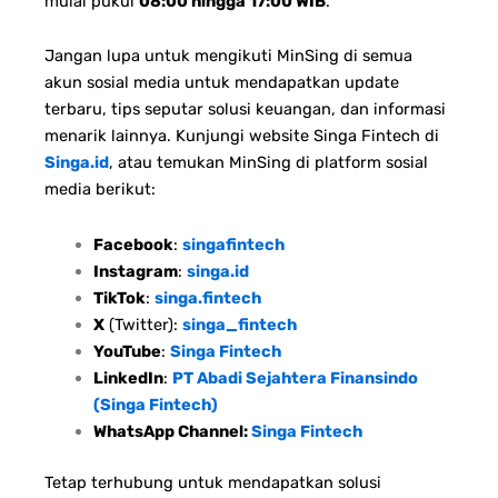
mulai pukul
08:00 hingga 17:00 WIB
.
Jangan lupa untuk mengikuti MinSing di semua
akun sosial media untuk mendapatkan update
terbaru, tips seputar solusi keuangan, dan informasi
menarik lainnya. Kunjungi website Singa Fintech di
Singa.id
, atau temukan MinSing di platform sosial
media berikut:
Facebook
:
singafintech
Instagram
:
singa.id
TikTok
:
singa.fintech
X
(Twitter):
singa_fintech
YouTube
:
Singa Fintech
LinkedIn
:
PT Abadi Sejahtera Finansindo
(Singa Fintech)
WhatsApp Channel:
Singa Fintech
Tetap terhubung untuk mendapatkan solusi