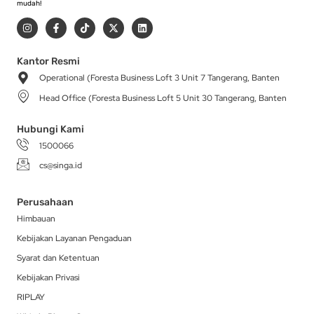
mudah!
I
F
T
X
L
n
a
i
-
i
s
c
k
t
n
t
e
t
w
k
a
b
o
i
e
Kantor Resmi
g
o
k
t
d
Operational (Foresta Business Loft 3 Unit 7 Tangerang, Banten
r
o
t
i
a
k
e
n
Head Office (Foresta Business Loft 5 Unit 30 Tangerang, Banten
m
-
r
f
Hubungi Kami
1500066
cs@singa.id
Perusahaan
Himbauan
Kebijakan Layanan Pengaduan
Syarat dan Ketentuan
Kebijakan Privasi
RIPLAY