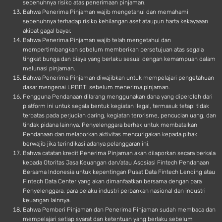
sepenuhnya risiko atas penerimaan pinjaman.
Bahwa Penerima Pinjaman wajib mengetahui dan memahami
sepenuhnya terhadap risiko kehilangan aset ataupun harta kekayaaan
akibat gagal bayar.
Bahwa Penerima Pinjaman wajib telah mengetahui dan
mempertimbangkan sebelum memberikan persetujuan atas segala
tingkat bunga dan biaya yang berlaku sesuai dengan kemampuan dalam
melunasi pinjaman.
Bahwa Penerima Pinjaman diwajibkan untuk mempelajari pengetahuan
dasar mengenai LPBBTI sebelum menerima pinjaman.
Pengguna Pendanaan dilarang menggunakan dana yang diperoleh dari
platform ini untuk segala bentuk kegiatan ilegal, termasuk tetapi tidak
terbatas pada perjudian daring, kegiatan terorisme, pencucian uang, dan
tindak pidana lainnya. Penyelenggara berhak untuk membatalkan
Pendanaan dan melaporkan aktivitas mencurigakan kepada pihak
berwajib jika terindikasi adanya pelanggaran ini.
Bahwa catatan kredit Penerima Pinjaman akan dilaporkan secara berkala
kepada Otoritas Jasa Keuangan dan/atau Asosiasi Fintech Pendanaan
Bersama Indonesia untuk kepentingan Pusat Data Fintech Lending atau
Fintech Data Center yang akan dimanfaatkan bersama dengan para
Penyelenggara, para pelaku industri perbankan nasional dan industri
keuangan lainnya.
Bahwa Pemberi Pinjaman dan Penerima Pinjaman sudah membaca dan
mempelajari setiap syarat dan ketentuan yang berlaku sebelum