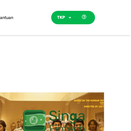
TKP
antuan