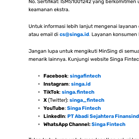
No. Sertifikat: ISMS1001242 yang berkomitmen
keamanan ekstra.
Untuk informasi lebih lanjut mengenai layana
atau email di
cs@singa.id
.
Layanan konsumen M
Jangan lupa untuk mengikuti MinSing di semua 
menarik lainnya. Kunjungi website Singa Fintec
Facebook
:
singafintech
Instagram
:
singa.id
TikTok
:
singa.fintech
X
(Twitter):
singa_fintech
YouTube
:
Singa Fintech
LinkedIn
:
PT Abadi Sejahtera Finansind
WhatsApp Channel:
Singa Fintech