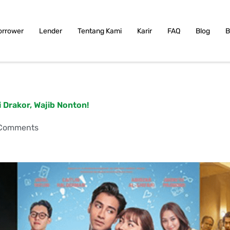
orrower
Lender
Tentang Kami
Karir
FAQ
Blog
B
i Drakor, Wajib Nonton!
Comments