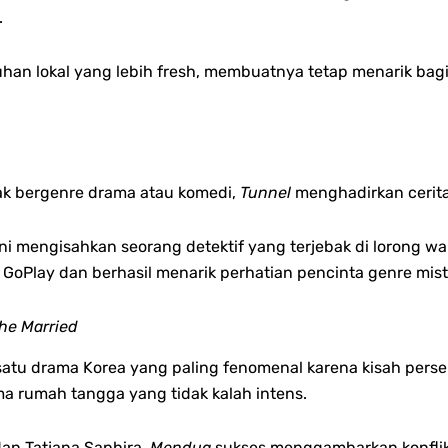
.
uhan lokal yang lebih fresh, membuatnya tetap menarik bag
yak bergenre drama atau komedi,
Tunnel
menghadirkan cerita
l ini mengisahkan seorang detektif yang terjebak di lorong
i GoPlay dan berhasil menarik perhatian pencinta genre mist
The Married
satu drama Korea yang paling fenomenal karena kisah perse
 rumah tangga yang tidak kalah intens.
 dan Tatjana Saphira,
Mendua
sukses menggambarkan konfli