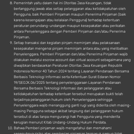
Pemerintah yaitu dalam hal ini Otoritas Jasa Keuangan, tidak
bertanggung jawab atas setiap pelanggaran atau ketidakpatuhan oleh
Pengguna, baik Pemberi Pinjaman maupun Penerima Pinjaman (baik
karena kesengajaan atau kelalaian Pengguna) terhadap ketentuan
peraturan perundang-undangan maupun kesepakatan atau perikatan
antara Penyelenggara dengan Pemberi Pinjaman dan/atau Penerima
Pinjaman.
Setiap transaksi dan kegiatan pinjam meminjam atau pelaksanaan
kesepakatan mengenai pinjam meminjam antara atau yang melibatkan
Penyelenggara, Pemberi Pinjaman dan/atau Penerima Pinjaman wajib
dilakukan melalui escrow account dan virtual account sebagaimana yang
diwajibkan berdasarkan Peraturan Otoritas Jasa Keuangan Republik
Indonesia Nomor 40 Tahun 2024 tentang Layanan Pendanaan Bersama
Berbasis Teknologi Informasi serta Ketentuan Surat Edaran Nomor
19/SEOJK.06/2025 tentang penyelenggaraan Layanan Pendanaan
Bersama Berbasis Teknologi Informasi dan pelanggaran atau
ketidakpatuhan terhadap ketentuan tersebut merupakan bukti telah
terjadinya pelanggaran hukum oleh Penyelenggara sehingga
Penyelenggara wajib menanggung ganti rugi yang diderita oleh masing-
masing Pengguna sebagai akibat langsung dari pelanggaran hukum
tersebut di atas tanpa mengurangi hak Pengguna yang menderita
kerugian menurut Kitab Undang-Undang Hukum Perdata.
Bahwa Pemberi pinjaman wajib mengetahui dan memahami
sepenuhnya risiko atas pemberian pinjaman termasuk namun tidak