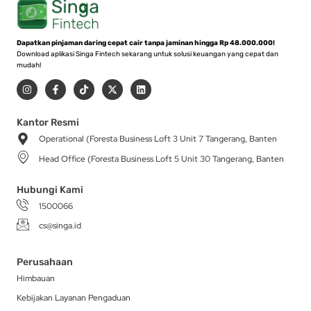
Dapatkan pinjaman daring cepat cair tanpa jaminan hingga Rp 48.000.000!
Download aplikasi Singa Fintech sekarang untuk solusi keuangan yang cepat dan
mudah!
I
F
T
X
L
n
a
i
-
i
s
c
k
t
n
t
e
t
w
k
a
b
o
i
e
Kantor Resmi
g
o
k
t
d
Operational (Foresta Business Loft 3 Unit 7 Tangerang, Banten
r
o
t
i
a
k
e
n
Head Office (Foresta Business Loft 5 Unit 30 Tangerang, Banten
m
-
r
f
Hubungi Kami
1500066
cs@singa.id
Perusahaan
Himbauan
Kebijakan Layanan Pengaduan