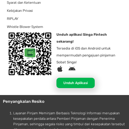
Syarat dan Ketentuan
Kebijakan Privasi
RIPLAY
Whistle Blower System
Unduh aplikasi Singa Fintech
sekarang!
Tersedia di iOS dan Android untuk
mempermudah pengajuan pinjaman
Sobat Singa!
A
A
p
n
p
d
Unduh Aplikasi
l
r
e
o
Penyangkalan Resiko
i
d
Layanan Pinjam Meminjam Berbasis Teknologi Informasi merupakan
kesepakatan perdata antara Pemberi Pinjaman dengan Penerima
Pinjaman, sehingga segala risiko yang timbul dari kesepakatan tersebut