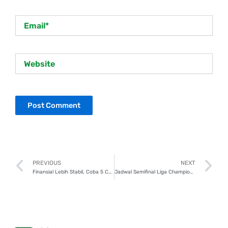
Email*
Website
Prev
N
PREVIOUS
NEXT
Finansial Lebih Stabil, Coba 5 Cara Mudah Bangun Passive Income!
Jadwal Semifinal Liga Champions 2025, Dukung Tim Favoritmu!