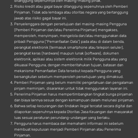
ditanggung sepenuhnya oleh masing-masing pihak.
Risiko kredit atau gagal bayar ditanggung sepenuhnya oleh Pemberi
Pinjaman. Tidak ada lembaga atau otoritas negara yang bertanggung
jawab atas risiko gagal bayar ini.
Penyelenggara dengan persetujuan dari masing-masing Pengguna
(Pemberi Pinjaman dan/atau Penerima Pinjaman) mengakses,
memperoleh, menyimpan, mengelola dan/atau menggunakan data
pribadi Pengguna (“Pemanfaatan Data”) pada atau di dalam benda,
perangkat elektronik (termasuk smartphone atau telepon seluler),
perangkat keras (hardware) maupun lunak (software), dokumen
elektronik, aplikasi atau sistem elektronik milik Pengguna atau yang
dikuasai Pengguna, dengan memberitahukan tujuan, batasan dan
mekanisme Pemanfaatan Data tersebut kepada Pengguna yang
bersangkutan sebelum memperoleh persetujuan yang dimaksud.
Pemberi Pinjaman yang belum memiliki pengetahuan dan pengalaman
pinjam meminjam, disarankan untuk tidak menggunakan layanan ini.
Penerima Pinjaman harus mempertimbangkan tingkat bunga pinjaman
dan biaya lainnya sesuai dengan kemampuan dalam melunasi pinjaman.
Bahwa setiap kecurangan dan tindakan ilegal tercatat secara digital dan
dilaporkan sepenuhnya kepada Otoritas Jasa Keuangan dan masyarakat
luas sesuai peraturan perundang-undangan yang berlaku.
Pengguna harus membaca dan memahami informasi ini sebelum
membuat keputusan menjadi Pemberi Pinjaman atau Penerima
Pinjaman.