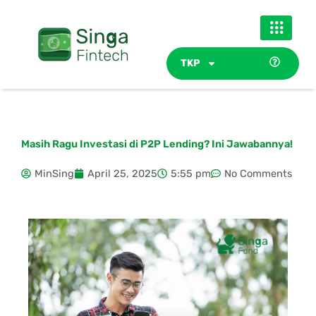
Skip
to
content
TKP
Masih Ragu Investasi di P2P Lending? Ini Jawabannya!
MinSing
April 25, 2025
5:55 pm
No Comments