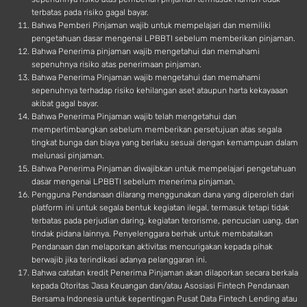
terbatas pada risiko gagal bayar.
Bahwa Pemberi Pinjaman wajib untuk mempelajari dan memiliki
pengetahuan dasar mengenai LPBBTI sebelum memberikan pinjaman.
Bahwa Penerima pinjaman wajib mengetahui dan memahami
sepenuhnya risiko atas penerimaan pinjaman.
Bahwa Penerima Pinjaman wajib mengetahui dan memahami
sepenuhnya terhadap risiko kehilangan aset ataupun harta kekayaaan
akibat gagal bayar.
Bahwa Penerima Pinjaman wajib telah mengetahui dan
mempertimbangkan sebelum memberikan persetujuan atas segala
tingkat bunga dan biaya yang berlaku sesuai dengan kemampuan dalam
melunasi pinjaman.
Bahwa Penerima Pinjaman diwajibkan untuk mempelajari pengetahuan
dasar mengenai LPBBTI sebelum menerima pinjaman.
Pengguna Pendanaan dilarang menggunakan dana yang diperoleh dari
platform ini untuk segala bentuk kegiatan ilegal, termasuk tetapi tidak
terbatas pada perjudian daring, kegiatan terorisme, pencucian uang, dan
tindak pidana lainnya. Penyelenggara berhak untuk membatalkan
Pendanaan dan melaporkan aktivitas mencurigakan kepada pihak
berwajib jika terindikasi adanya pelanggaran ini.
Bahwa catatan kredit Penerima Pinjaman akan dilaporkan secara berkala
kepada Otoritas Jasa Keuangan dan/atau Asosiasi Fintech Pendanaan
Bersama Indonesia untuk kepentingan Pusat Data Fintech Lending atau