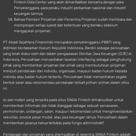
Fintech Data Center yang akan dimanfaatkan bersama dengan para
Penyelenggara, para pelaku industri perbankan nasional dan industri
keuangan lainnya.
Bahwa Pemberi Pinjaman dan Penerima Pinjaman sudah membaca dan
mempelajari setiap syarat dan ketentuan yang berlaku sebelum
mengajukan pinjaman.
PT Abadi Sejahtera Finansindo merupakan penyelenggara LPBBTI yang
didirikan berdasarkan Hukum Republik Indonesia. Berdiri sebagai perusahaan
yang telah diatur oleh dan dalam pengawasan Otoritas Jasa Keuangan (OJK) di
Indonesia, Perusahaan menyediakan layanan interfacing sebagai penghubung
pihak yang memberikan pinjaman dan pihak yang membutuhkan pinjaman
meliputi pendanaan dari individu, organisasi, maupun badan hukum kepada
individu atau badan hukum tertentu. Perusahaan tidak menyediakan segala
bentuk saran atau rekomendasi pendanaan terkait pilihan-pilihan dalam situs
ini.
Isi dan materi yang tersedia pada situs SINGA Fintech dimaksudkan untuk
memberikan informasi dan tidak dianggap sebagai sebuah penawaran,
permohonan, undangan, saran, maupun rekomendasi untuk menginvestasikan
sekuritas, produk pasar modal, atau jasa keuangan lainya. Perusahaan dalam
memberikan jasanya hanya terbatas pada fungsi administratif.
Pendanaan dan pinjaman yang ditempatkan di rekening SINGA Fintech adalah