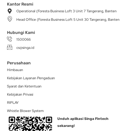
a
b
o
i
e
Kantor Resmi
g
o
k
t
d
Operational (Foresta Business Loft 3 Unit 7 Tangerang, Banten
r
o
t
i
a
k
e
n
Head Office (Foresta Business Loft 5 Unit 30 Tangerang, Banten
m
-
r
f
Hubungi Kami
1500066
cs@singa.id
Perusahaan
Himbauan
Kebijakan Layanan Pengaduan
Syarat dan Ketentuan
Kebijakan Privasi
RIPLAY
Whistle Blower System
Unduh aplikasi Singa Fintech
sekarang!