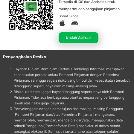
Tersedia di iOS dan Android untuk
mempermudah pengajuan pinjaman
Sobat Singa!
A
A
p
n
p
d
Unduh Aplikasi
l
r
e
o
Penyangkalan Resiko
i
d
Layanan Pinjam Meminjam Berbasis Teknologi Informasi merupakan
kesepakatan perdata antara Pemberi Pinjaman dengan Penerima
Pinjaman, sehingga segala risiko yang timbul dari kesepakatan tersebut
ditanggung sepenuhnya oleh masing-masing pihak.
Risiko kredit atau gagal bayar ditanggung sepenuhnya oleh Pemberi
Pinjaman. Tidak ada lembaga atau otoritas negara yang bertanggung
jawab atas risiko gagal bayar ini.
Penyelenggara dengan persetujuan dari masing-masing Pengguna
(Pemberi Pinjaman dan/atau Penerima Pinjaman) mengakses,
memperoleh, menyimpan, mengelola dan/atau menggunakan data
pribadi Pengguna (“Pemanfaatan Data”) pada atau di dalam benda,
perangkat elektronik (termasuk smartphone atau telepon seluler),