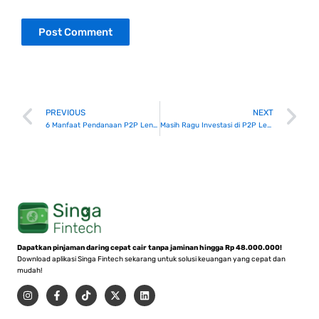
Prev
N
PREVIOUS
NEXT
6 Manfaat Pendanaan P2P Lending untuk UMKM, Sudah Tahu?
Masih Ragu Investasi di P2P Lending? Ini Jawabannya!
Dapatkan pinjaman daring cepat cair tanpa jaminan hingga Rp 48.000.000!
Download aplikasi Singa Fintech sekarang untuk solusi keuangan yang cepat dan
mudah!
I
F
T
X
L
n
a
i
-
i
s
c
k
t
n
t
e
t
w
k