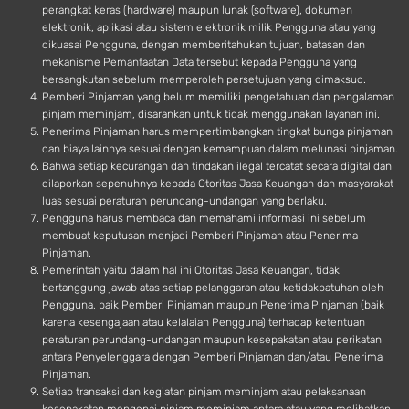
perangkat keras (hardware) maupun lunak (software), dokumen
elektronik, aplikasi atau sistem elektronik milik Pengguna atau yang
dikuasai Pengguna, dengan memberitahukan tujuan, batasan dan
mekanisme Pemanfaatan Data tersebut kepada Pengguna yang
bersangkutan sebelum memperoleh persetujuan yang dimaksud.
Pemberi Pinjaman yang belum memiliki pengetahuan dan pengalaman
pinjam meminjam, disarankan untuk tidak menggunakan layanan ini.
Penerima Pinjaman harus mempertimbangkan tingkat bunga pinjaman
dan biaya lainnya sesuai dengan kemampuan dalam melunasi pinjaman.
Bahwa setiap kecurangan dan tindakan ilegal tercatat secara digital dan
dilaporkan sepenuhnya kepada Otoritas Jasa Keuangan dan masyarakat
luas sesuai peraturan perundang-undangan yang berlaku.
Pengguna harus membaca dan memahami informasi ini sebelum
membuat keputusan menjadi Pemberi Pinjaman atau Penerima
Pinjaman.
Pemerintah yaitu dalam hal ini Otoritas Jasa Keuangan, tidak
bertanggung jawab atas setiap pelanggaran atau ketidakpatuhan oleh
Pengguna, baik Pemberi Pinjaman maupun Penerima Pinjaman (baik
karena kesengajaan atau kelalaian Pengguna) terhadap ketentuan
peraturan perundang-undangan maupun kesepakatan atau perikatan
antara Penyelenggara dengan Pemberi Pinjaman dan/atau Penerima
Pinjaman.
Setiap transaksi dan kegiatan pinjam meminjam atau pelaksanaan