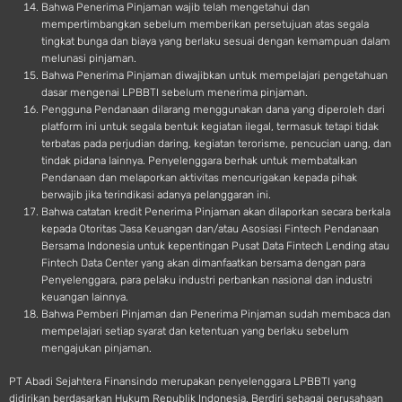
Bahwa Penerima Pinjaman wajib telah mengetahui dan
mempertimbangkan sebelum memberikan persetujuan atas segala
tingkat bunga dan biaya yang berlaku sesuai dengan kemampuan dalam
melunasi pinjaman.
Bahwa Penerima Pinjaman diwajibkan untuk mempelajari pengetahuan
dasar mengenai LPBBTI sebelum menerima pinjaman.
Pengguna Pendanaan dilarang menggunakan dana yang diperoleh dari
platform ini untuk segala bentuk kegiatan ilegal, termasuk tetapi tidak
terbatas pada perjudian daring, kegiatan terorisme, pencucian uang, dan
tindak pidana lainnya. Penyelenggara berhak untuk membatalkan
Pendanaan dan melaporkan aktivitas mencurigakan kepada pihak
berwajib jika terindikasi adanya pelanggaran ini.
Bahwa catatan kredit Penerima Pinjaman akan dilaporkan secara berkala
kepada Otoritas Jasa Keuangan dan/atau Asosiasi Fintech Pendanaan
Bersama Indonesia untuk kepentingan Pusat Data Fintech Lending atau
Fintech Data Center yang akan dimanfaatkan bersama dengan para
Penyelenggara, para pelaku industri perbankan nasional dan industri
keuangan lainnya.
Bahwa Pemberi Pinjaman dan Penerima Pinjaman sudah membaca dan
mempelajari setiap syarat dan ketentuan yang berlaku sebelum
mengajukan pinjaman.
PT Abadi Sejahtera Finansindo merupakan penyelenggara LPBBTI yang
didirikan berdasarkan Hukum Republik Indonesia. Berdiri sebagai perusahaan