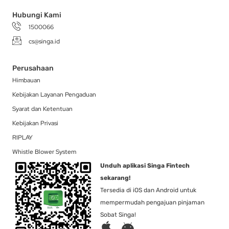
f
Hubungi Kami
1500066
cs@singa.id
Perusahaan
Himbauan
Kebijakan Layanan Pengaduan
Syarat dan Ketentuan
Kebijakan Privasi
RIPLAY
Whistle Blower System
Unduh aplikasi Singa Fintech
sekarang!
Tersedia di iOS dan Android untuk
mempermudah pengajuan pinjaman
Sobat Singa!
A
A