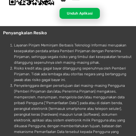
p
n
p
d
Unduh Aplikasi
l
r
e
o
Penyangkalan Resiko
i
d
Layanan Pinjam Meminjam Berbasis Teknologi Informasi merupakan
kesepakatan perdata antara Pemberi Pinjaman dengan Penerima
Pinjaman, sehingga segala risiko yang timbul dari kesepakatan tersebut
ditanggung sepenuhnya oleh masing-masing pihak.
Risiko kredit atau gagal bayar ditanggung sepenuhnya oleh Pemberi
Pinjaman. Tidak ada lembaga atau otoritas negara yang bertanggung
jawab atas risiko gagal bayar ini.
Penyelenggara dengan persetujuan dari masing-masing Pengguna
(Pemberi Pinjaman dan/atau Penerima Pinjaman) mengakses,
memperoleh, menyimpan, mengelola dan/atau menggunakan data
pribadi Pengguna (“Pemanfaatan Data”) pada atau di dalam benda,
perangkat elektronik (termasuk smartphone atau telepon seluler),
perangkat keras (hardware) maupun lunak (software), dokumen
elektronik, aplikasi atau sistem elektronik milik Pengguna atau yang
dikuasai Pengguna, dengan memberitahukan tujuan, batasan dan
mekanisme Pemanfaatan Data tersebut kepada Pengguna yang