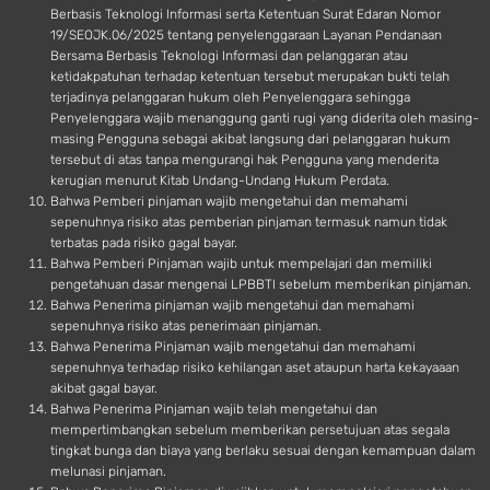
Berbasis Teknologi Informasi serta Ketentuan Surat Edaran Nomor
19/SEOJK.06/2025 tentang penyelenggaraan Layanan Pendanaan
Bersama Berbasis Teknologi Informasi dan pelanggaran atau
ketidakpatuhan terhadap ketentuan tersebut merupakan bukti telah
terjadinya pelanggaran hukum oleh Penyelenggara sehingga
Penyelenggara wajib menanggung ganti rugi yang diderita oleh masing-
masing Pengguna sebagai akibat langsung dari pelanggaran hukum
tersebut di atas tanpa mengurangi hak Pengguna yang menderita
kerugian menurut Kitab Undang-Undang Hukum Perdata.
Bahwa Pemberi pinjaman wajib mengetahui dan memahami
sepenuhnya risiko atas pemberian pinjaman termasuk namun tidak
terbatas pada risiko gagal bayar.
Bahwa Pemberi Pinjaman wajib untuk mempelajari dan memiliki
pengetahuan dasar mengenai LPBBTI sebelum memberikan pinjaman.
Bahwa Penerima pinjaman wajib mengetahui dan memahami
sepenuhnya risiko atas penerimaan pinjaman.
Bahwa Penerima Pinjaman wajib mengetahui dan memahami
sepenuhnya terhadap risiko kehilangan aset ataupun harta kekayaaan
akibat gagal bayar.
Bahwa Penerima Pinjaman wajib telah mengetahui dan
mempertimbangkan sebelum memberikan persetujuan atas segala
tingkat bunga dan biaya yang berlaku sesuai dengan kemampuan dalam
melunasi pinjaman.