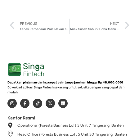
Prev
N
PREVIOUS
NEXT
Kenali Perbedaan Pola Makan saat Puasa dan Dampaknya bagi Tubuh
Anak Susah Sahur? Coba Menu Ini agar Mereka Semangat Puasa!
Dapatkan pinjaman daring cepat cair tanpa jaminan hingga Rp 48.000.000!
Download aplikasi Singa Fintech sekarang untuk solusi keuangan yang cepat dan
mudah!
I
F
T
X
L
n
a
i
-
i
s
c
k
t
n
t
e
t
w
k
a
b
o
i
e
Kantor Resmi
g
o
k
t
d
Operational (Foresta Business Loft 3 Unit 7 Tangerang, Banten
r
o
t
i
a
k
e
n
Head Office (Foresta Business Loft 5 Unit 30 Tangerang, Banten
m
-
r