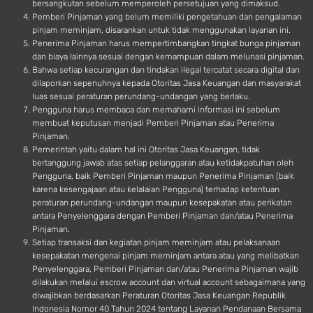
bersangkutan sebelum memperoleh persetujuan yang dimaksud.
Pemberi Pinjaman yang belum memiliki pengetahuan dan pengalaman
pinjam meminjam, disarankan untuk tidak menggunakan layanan ini.
Penerima Pinjaman harus mempertimbangkan tingkat bunga pinjaman
dan biaya lainnya sesuai dengan kemampuan dalam melunasi pinjaman.
Bahwa setiap kecurangan dan tindakan ilegal tercatat secara digital dan
dilaporkan sepenuhnya kepada Otoritas Jasa Keuangan dan masyarakat
luas sesuai peraturan perundang-undangan yang berlaku.
Pengguna harus membaca dan memahami informasi ini sebelum
membuat keputusan menjadi Pemberi Pinjaman atau Penerima
Pinjaman.
Pemerintah yaitu dalam hal ini Otoritas Jasa Keuangan, tidak
bertanggung jawab atas setiap pelanggaran atau ketidakpatuhan oleh
Pengguna, baik Pemberi Pinjaman maupun Penerima Pinjaman (baik
karena kesengajaan atau kelalaian Pengguna) terhadap ketentuan
peraturan perundang-undangan maupun kesepakatan atau perikatan
antara Penyelenggara dengan Pemberi Pinjaman dan/atau Penerima
Pinjaman.
Setiap transaksi dan kegiatan pinjam meminjam atau pelaksanaan
kesepakatan mengenai pinjam meminjam antara atau yang melibatkan
Penyelenggara, Pemberi Pinjaman dan/atau Penerima Pinjaman wajib
dilakukan melalui escrow account dan virtual account sebagaimana yang
diwajibkan berdasarkan Peraturan Otoritas Jasa Keuangan Republik
Indonesia Nomor 40 Tahun 2024 tentang Layanan Pendanaan Bersama