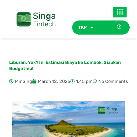
Skip
to
content
TKP
Liburan, Yuk? Ini Estimasi Biaya ke Lombok, Siapkan
Budgetmu!
MinSing
March 12, 2025
1:45 pm
No Comments