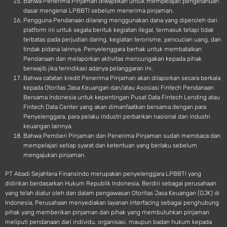
Bahwa Penerima Pinjaman diwajibkan untuk mempelajari pengetahuan
dasar mengenai LPBBTI sebelum menerima pinjaman.
Pengguna Pendanaan dilarang menggunakan dana yang diperoleh dari
platform ini untuk segala bentuk kegiatan ilegal, termasuk tetapi tidak
terbatas pada perjudian daring, kegiatan terorisme, pencucian uang, dan
tindak pidana lainnya. Penyelenggara berhak untuk membatalkan
Pendanaan dan melaporkan aktivitas mencurigakan kepada pihak
berwajib jika terindikasi adanya pelanggaran ini.
Bahwa catatan kredit Penerima Pinjaman akan dilaporkan secara berkala
kepada Otoritas Jasa Keuangan dan/atau Asosiasi Fintech Pendanaan
Bersama Indonesia untuk kepentingan Pusat Data Fintech Lending atau
Fintech Data Center yang akan dimanfaatkan bersama dengan para
Penyelenggara, para pelaku industri perbankan nasional dan industri
keuangan lainnya.
Bahwa Pemberi Pinjaman dan Penerima Pinjaman sudah membaca dan
mempelajari setiap syarat dan ketentuan yang berlaku sebelum
mengajukan pinjaman.
PT Abadi Sejahtera Finansindo merupakan penyelenggara LPBBTI yang
didirikan berdasarkan Hukum Republik Indonesia. Berdiri sebagai perusahaan
yang telah diatur oleh dan dalam pengawasan Otoritas Jasa Keuangan (OJK) di
Indonesia, Perusahaan menyediakan layanan interfacing sebagai penghubung
pihak yang memberikan pinjaman dan pihak yang membutuhkan pinjaman
meliputi pendanaan dari individu, organisasi, maupun badan hukum kepada