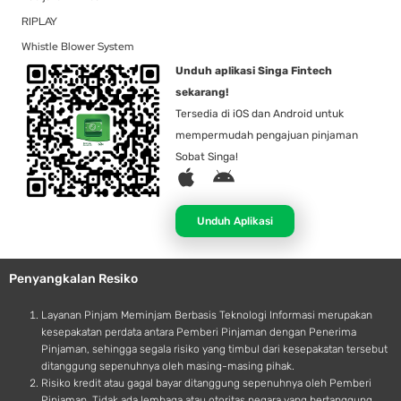
RIPLAY
Whistle Blower System
Unduh aplikasi Singa Fintech
sekarang!
Tersedia di iOS dan Android untuk
mempermudah pengajuan pinjaman
Sobat Singa!
A
A
p
n
p
d
Unduh Aplikasi
l
r
e
o
Penyangkalan Resiko
i
d
Layanan Pinjam Meminjam Berbasis Teknologi Informasi merupakan
kesepakatan perdata antara Pemberi Pinjaman dengan Penerima
Pinjaman, sehingga segala risiko yang timbul dari kesepakatan tersebut
ditanggung sepenuhnya oleh masing-masing pihak.
Risiko kredit atau gagal bayar ditanggung sepenuhnya oleh Pemberi
Pinjaman. Tidak ada lembaga atau otoritas negara yang bertanggung