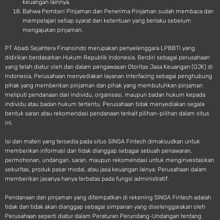
keuangan lainnya.
Bahwa Pemberi Pinjaman dan Penerima Pinjaman sudah membaca dan
mempelajari setiap syarat dan ketentuan yang berlaku sebelum
mengajukan pinjaman.
PT Abadi Sejahtera Finansindo merupakan penyelenggara LPBBTI yang
didirikan berdasarkan Hukum Republik Indonesia. Berdiri sebagai perusahaan
yang telah diatur oleh dan dalam pengawasan Otoritas Jasa Keuangan (OJK) di
Indonesia, Perusahaan menyediakan layanan interfacing sebagai penghubung
pihak yang memberikan pinjaman dan pihak yang membutuhkan pinjaman
meliputi pendanaan dari individu, organisasi, maupun badan hukum kepada
individu atau badan hukum tertentu. Perusahaan tidak menyediakan segala
bentuk saran atau rekomendasi pendanaan terkait pilihan-pilihan dalam situs
ini.
Isi dan materi yang tersedia pada situs SINGA Fintech dimaksudkan untuk
memberikan informasi dan tidak dianggap sebagai sebuah penawaran,
permohonan, undangan, saran, maupun rekomendasi untuk menginvestasikan
sekuritas, produk pasar modal, atau jasa keuangan lainya. Perusahaan dalam
memberikan jasanya hanya terbatas pada fungsi administratif.
Pendanaan dan pinjaman yang ditempatkan di rekening SINGA Fintech adalah
tidak dan tidak akan dianggap sebagai simpanan yang diselenggarakan oleh
Perusahaan seperti diatur dalam Peraturan Perundang-Undangan tentang