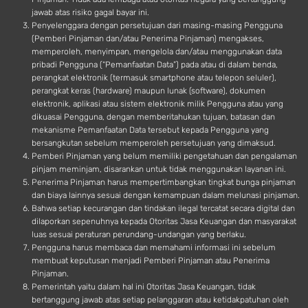
jawab atas risiko gagal bayar ini.
Penyelenggara dengan persetujuan dari masing-masing Pengguna
(Pemberi Pinjaman dan/atau Penerima Pinjaman) mengakses,
memperoleh, menyimpan, mengelola dan/atau menggunakan data
pribadi Pengguna (“Pemanfaatan Data”) pada atau di dalam benda,
perangkat elektronik (termasuk smartphone atau telepon seluler),
perangkat keras (hardware) maupun lunak (software), dokumen
elektronik, aplikasi atau sistem elektronik milik Pengguna atau yang
dikuasai Pengguna, dengan memberitahukan tujuan, batasan dan
mekanisme Pemanfaatan Data tersebut kepada Pengguna yang
bersangkutan sebelum memperoleh persetujuan yang dimaksud.
Pemberi Pinjaman yang belum memiliki pengetahuan dan pengalaman
pinjam meminjam, disarankan untuk tidak menggunakan layanan ini.
Penerima Pinjaman harus mempertimbangkan tingkat bunga pinjaman
dan biaya lainnya sesuai dengan kemampuan dalam melunasi pinjaman.
Bahwa setiap kecurangan dan tindakan ilegal tercatat secara digital dan
dilaporkan sepenuhnya kepada Otoritas Jasa Keuangan dan masyarakat
luas sesuai peraturan perundang-undangan yang berlaku.
Pengguna harus membaca dan memahami informasi ini sebelum
membuat keputusan menjadi Pemberi Pinjaman atau Penerima
Pinjaman.
Pemerintah yaitu dalam hal ini Otoritas Jasa Keuangan, tidak
bertanggung jawab atas setiap pelanggaran atau ketidakpatuhan oleh