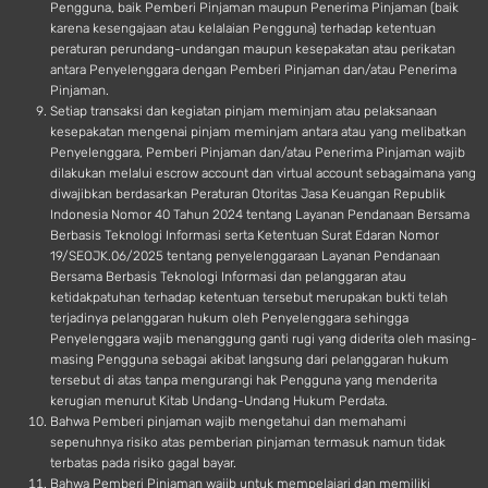
Pengguna, baik Pemberi Pinjaman maupun Penerima Pinjaman (baik
karena kesengajaan atau kelalaian Pengguna) terhadap ketentuan
peraturan perundang-undangan maupun kesepakatan atau perikatan
antara Penyelenggara dengan Pemberi Pinjaman dan/atau Penerima
Pinjaman.
Setiap transaksi dan kegiatan pinjam meminjam atau pelaksanaan
kesepakatan mengenai pinjam meminjam antara atau yang melibatkan
Penyelenggara, Pemberi Pinjaman dan/atau Penerima Pinjaman wajib
dilakukan melalui escrow account dan virtual account sebagaimana yang
diwajibkan berdasarkan Peraturan Otoritas Jasa Keuangan Republik
Indonesia Nomor 40 Tahun 2024 tentang Layanan Pendanaan Bersama
Berbasis Teknologi Informasi serta Ketentuan Surat Edaran Nomor
19/SEOJK.06/2025 tentang penyelenggaraan Layanan Pendanaan
Bersama Berbasis Teknologi Informasi dan pelanggaran atau
ketidakpatuhan terhadap ketentuan tersebut merupakan bukti telah
terjadinya pelanggaran hukum oleh Penyelenggara sehingga
Penyelenggara wajib menanggung ganti rugi yang diderita oleh masing-
masing Pengguna sebagai akibat langsung dari pelanggaran hukum
tersebut di atas tanpa mengurangi hak Pengguna yang menderita
kerugian menurut Kitab Undang-Undang Hukum Perdata.
Bahwa Pemberi pinjaman wajib mengetahui dan memahami
sepenuhnya risiko atas pemberian pinjaman termasuk namun tidak
terbatas pada risiko gagal bayar.
Bahwa Pemberi Pinjaman wajib untuk mempelajari dan memiliki