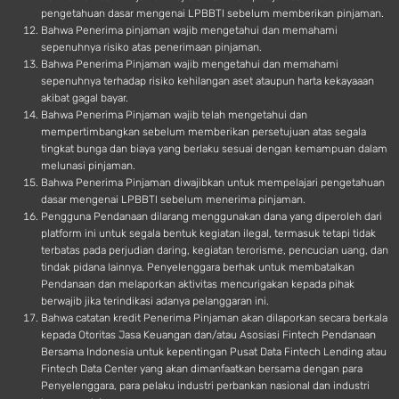
pengetahuan dasar mengenai LPBBTI sebelum memberikan pinjaman.
Bahwa Penerima pinjaman wajib mengetahui dan memahami
sepenuhnya risiko atas penerimaan pinjaman.
Bahwa Penerima Pinjaman wajib mengetahui dan memahami
sepenuhnya terhadap risiko kehilangan aset ataupun harta kekayaaan
akibat gagal bayar.
Bahwa Penerima Pinjaman wajib telah mengetahui dan
mempertimbangkan sebelum memberikan persetujuan atas segala
tingkat bunga dan biaya yang berlaku sesuai dengan kemampuan dalam
melunasi pinjaman.
Bahwa Penerima Pinjaman diwajibkan untuk mempelajari pengetahuan
dasar mengenai LPBBTI sebelum menerima pinjaman.
Pengguna Pendanaan dilarang menggunakan dana yang diperoleh dari
platform ini untuk segala bentuk kegiatan ilegal, termasuk tetapi tidak
terbatas pada perjudian daring, kegiatan terorisme, pencucian uang, dan
tindak pidana lainnya. Penyelenggara berhak untuk membatalkan
Pendanaan dan melaporkan aktivitas mencurigakan kepada pihak
berwajib jika terindikasi adanya pelanggaran ini.
Bahwa catatan kredit Penerima Pinjaman akan dilaporkan secara berkala
kepada Otoritas Jasa Keuangan dan/atau Asosiasi Fintech Pendanaan
Bersama Indonesia untuk kepentingan Pusat Data Fintech Lending atau
Fintech Data Center yang akan dimanfaatkan bersama dengan para
Penyelenggara, para pelaku industri perbankan nasional dan industri