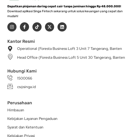
Dapatkan pinjaman daring cepat cair tanpa jaminan hingga Rp 48.000.000!
Download aplikasi Singa Fintech sekarang untuk solusi keuangan yang cepat dan
mudah!
I
F
T
X
L
n
a
i
-
i
s
c
k
t
n
t
e
t
w
k
a
b
o
i
e
Kantor Resmi
g
o
k
t
d
Operational (Foresta Business Loft 3 Unit 7 Tangerang, Banten
r
o
t
i
a
k
e
n
Head Office (Foresta Business Loft 5 Unit 30 Tangerang, Banten
m
-
r
f
Hubungi Kami
1500066
cs@singa.id
Perusahaan
Himbauan
Kebijakan Layanan Pengaduan
Syarat dan Ketentuan
Kebijakan Privasi