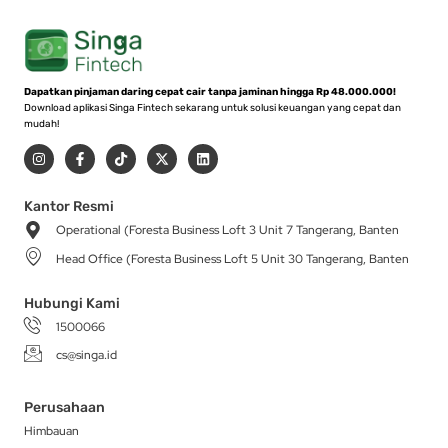
Dapatkan pinjaman daring cepat cair tanpa jaminan hingga Rp 48.000.000!
Download aplikasi Singa Fintech sekarang untuk solusi keuangan yang cepat dan
mudah!
I
F
T
X
L
n
a
i
-
i
s
c
k
t
n
t
e
t
w
k
a
b
o
i
e
Kantor Resmi
g
o
k
t
d
Operational (Foresta Business Loft 3 Unit 7 Tangerang, Banten
r
o
t
i
a
k
e
n
Head Office (Foresta Business Loft 5 Unit 30 Tangerang, Banten
m
-
r
f
Hubungi Kami
1500066
cs@singa.id
Perusahaan
Himbauan