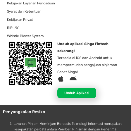
Kebijakan Layanan Pengaduan
Syarat dan Ketentuan
Kebijakan Privasi
RIPLAY
Whistle Blower System
Unduh aplikasi Singa Fintech
sekarang!
Tersedia di iOS dan Android untuk
mempermudah pengajuan pinjaman
Sobat Singa!
A
A
p
n
p
d
Unduh Aplikasi
l
r
e
o
Penyangkalan Resiko
i
d
Layanan Pinjam Meminjam Berbasis Teknologi Informasi merupakan
kesepakatan perdata antara Pemberi Pinjaman dengan Penerima