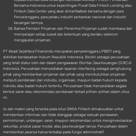
Bersama Indonesia untuk kepentingan Pusat Data Fintech Lending atau
Fintech Data Center yang akan dimanfaatkan bersama dengan para
Penyelenggara, para pelaku industri perbankan nasional dan industri
keuangan lainnya.
Bahwa Pemberi Pinjaman dan Penerima Pinjaman sudah membaca dan
mempelajari setiap syarat dan ketentuan yang berlaku sebelum
mengajukan pinjaman.
PT Abadi Sejahtera Finansindo merupakan penyelenggara LPBBTI yang
didirikan berdasarkan Hukum Republik Indonesia. Berdiri sebagai perusahaan
yang telah diatur oleh dan dalam pengawasan Otoritas Jasa Keuangan (OJK) di
Indonesia, Perusahaan menyediakan layanan interfacing sebagai penghubung
pihak yang memberikan pinjaman dan pihak yang membutuhkan pinjaman
meliputi pendanaan dari individu, organisasi, maupun badan hukum kepada
individu atau badan hukum tertentu. Perusahaan tidak menyediakan segala
bentuk saran atau rekomendasi pendanaan terkait pilihan-pilihan dalam situs
ini.
Isi dan materi yang tersedia pada situs SINGA Fintech dimaksudkan untuk
memberikan informasi dan tidak dianggap sebagai sebuah penawaran,
permohonan, undangan, saran, maupun rekomendasi untuk menginvestasikan
sekuritas, produk pasar modal, atau jasa keuangan lainya. Perusahaan dalam
memberikan jasanya hanya terbatas pada fungsi administratif.