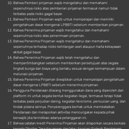
Bahwa Pemberi pinjaman wajib mengetahui dan memahami
sepenuhnya risiko atas pemberian pinjaman termasuk namun tidak
terbatas pada risiko gagal bayar.
Bahwa Pemberi Pinjaman wajib untuk mempelajari dan memiliki
pengetahuan dasar mengenai LPBBTI sebelum memberikan pinjaman.
Bahwa Penerima pinjaman wajib mengetahui dan memahami
sepenuhnya risiko atas penerimaan pinjaman.
Bahwa Penerima Pinjaman wajib mengetahui dan memahami
sepenuhnya terhadap risiko kehilangan aset ataupun harta kekayaaan
akibat gagal bayar.
Bahwa Penerima Pinjaman wajib telah mengetahui dan
mempertimbangkan sebelum memberikan persetujuan atas segala
tingkat bunga dan biaya yang berlaku sesuai dengan kemampuan dalam
melunasi pinjaman.
Bahwa Penerima Pinjaman diwajibkan untuk mempelajari pengetahuan
dasar mengenai LPBBTI sebelum menerima pinjaman.
Pengguna Pendanaan dilarang menggunakan dana yang diperoleh dari
platform ini untuk segala bentuk kegiatan ilegal, termasuk tetapi tidak
terbatas pada perjudian daring, kegiatan terorisme, pencucian uang, dan
tindak pidana lainnya. Penyelenggara berhak untuk membatalkan
Pendanaan dan melaporkan aktivitas mencurigakan kepada pihak
berwajib jika terindikasi adanya pelanggaran ini.
Bahwa catatan kredit Penerima Pinjaman akan dilaporkan secara berkala
kepada Otoritas Jasa Keuangan dan/atau Asosiasi Fintech Pendanaan