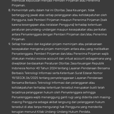
membuat keputusan menjadi Pemberi Pinjaman atau Penerima
Pinjaman.
Pemerintah yaitu dalam hal ini Otoritas Jasa Keuangan, tidak
bertanggung jawab atas setiap pelanggaran atau ketidakpatuhan oleh
Pengguna, baik Pemberi Pinjaman maupun Penerima Pinjaman (baik
karena kesengajaan atau kelalaian Pengguna) terhadap ketentuan
peraturan perundang-undangan maupun kesepakatan atau perikatan
antara Penyelenggara dengan Pemberi Pinjaman dan/atau Penerima
Pinjaman.
Setiap transaksi dan kegiatan pinjam meminjam atau pelaksanaan
kesepakatan mengenai pinjam meminjam antara atau yang melibatkan
Penyelenggara, Pemberi Pinjaman dan/atau Penerima Pinjaman wajib
dilakukan melalui escrow account dan virtual account sebagaimana yang
diwajibkan berdasarkan Peraturan Otoritas Jasa Keuangan Republik
Indonesia Nomor 40 Tahun 2024 tentang Layanan Pendanaan Bersama
Berbasis Teknologi Informasi serta Ketentuan Surat Edaran Nomor
19/SEOJK.06/2025 tentang penyelenggaraan Layanan Pendanaan
Bersama Berbasis Teknologi Informasi dan pelanggaran atau
ketidakpatuhan terhadap ketentuan tersebut merupakan bukti telah
terjadinya pelanggaran hukum oleh Penyelenggara sehingga
Penyelenggara wajib menanggung ganti rugi yang diderita oleh masing-
masing Pengguna sebagai akibat langsung dari pelanggaran hukum
tersebut di atas tanpa mengurangi hak Pengguna yang menderita
kerugian menurut Kitab Undang-Undang Hukum Perdata.