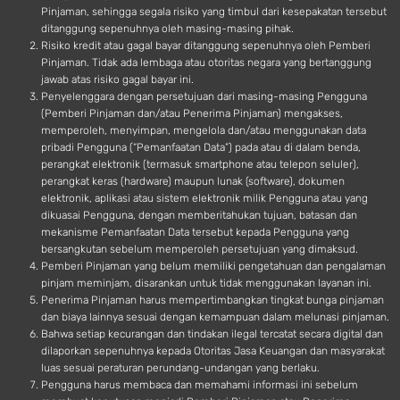
Pinjaman, sehingga segala risiko yang timbul dari kesepakatan tersebut
ditanggung sepenuhnya oleh masing-masing pihak.
Risiko kredit atau gagal bayar ditanggung sepenuhnya oleh Pemberi
Pinjaman. Tidak ada lembaga atau otoritas negara yang bertanggung
jawab atas risiko gagal bayar ini.
Penyelenggara dengan persetujuan dari masing-masing Pengguna
(Pemberi Pinjaman dan/atau Penerima Pinjaman) mengakses,
memperoleh, menyimpan, mengelola dan/atau menggunakan data
pribadi Pengguna (“Pemanfaatan Data”) pada atau di dalam benda,
perangkat elektronik (termasuk smartphone atau telepon seluler),
perangkat keras (hardware) maupun lunak (software), dokumen
elektronik, aplikasi atau sistem elektronik milik Pengguna atau yang
dikuasai Pengguna, dengan memberitahukan tujuan, batasan dan
mekanisme Pemanfaatan Data tersebut kepada Pengguna yang
bersangkutan sebelum memperoleh persetujuan yang dimaksud.
Pemberi Pinjaman yang belum memiliki pengetahuan dan pengalaman
pinjam meminjam, disarankan untuk tidak menggunakan layanan ini.
Penerima Pinjaman harus mempertimbangkan tingkat bunga pinjaman
dan biaya lainnya sesuai dengan kemampuan dalam melunasi pinjaman.
Bahwa setiap kecurangan dan tindakan ilegal tercatat secara digital dan
dilaporkan sepenuhnya kepada Otoritas Jasa Keuangan dan masyarakat
luas sesuai peraturan perundang-undangan yang berlaku.
Pengguna harus membaca dan memahami informasi ini sebelum