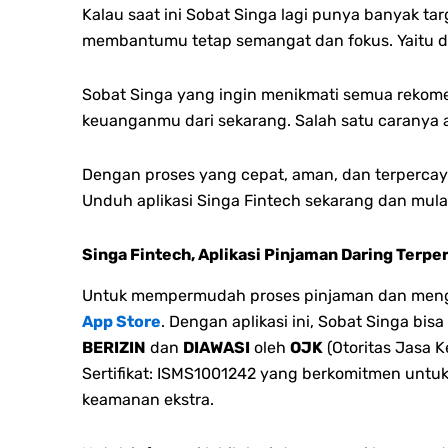
Kalau saat ini Sobat Singa lagi punya banyak ta
membantumu tetap semangat dan fokus. Yaitu d
Sobat Singa yang ingin menikmati semua rekomen
keuanganmu dari sekarang. Salah satu caranya a
Dengan proses yang c
epat, a
man, dan t
erpercay
Unduh aplikasi Singa Fintech sekarang dan mulai
Singa Fintech, Aplikasi Pinjaman Daring Terpe
Untuk mempermudah proses pinjaman dan mengel
App Store
. Dengan aplikasi ini, Sobat Singa b
BERIZIN
dan
DIAWASI
oleh
OJK
(Otoritas Jasa K
Sertifikat: ISMS1001242 yang berkomitmen untu
keamanan ekstra.