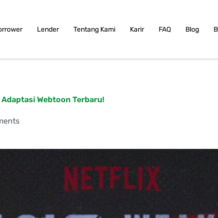
orrower
Lender
Tentang Kami
Karir
FAQ
Blog
B
 Adaptasi Webtoon Terbaru!
ments