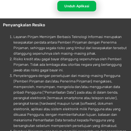
p
d
Unduh Aplikasi
l
r
e
o
Penyangkalan Resiko
i
d
Layanan Pinjam Meminjam Berbasis Teknologi Informasi merupakan
kesepakatan perdata antara Pemberi Pinjaman dengan Penerima
Pinjaman, sehingga segala risiko yang timbul dari kesepakatan tersebut
ditanggung sepenuhnya oleh masing-masing pihak.
Risiko kredit atau gagal bayar ditanggung sepenuhnya oleh Pemberi
Pinjaman. Tidak ada lembaga atau otoritas negara yang bertanggung
jawab atas risiko gagal bayar ini.
Penyelenggara dengan persetujuan dari masing-masing Pengguna
(Pemberi Pinjaman dan/atau Penerima Pinjaman) mengakses,
memperoleh, menyimpan, mengelola dan/atau menggunakan data
pribadi Pengguna (“Pemanfaatan Data”) pada atau di dalam benda,
perangkat elektronik (termasuk smartphone atau telepon seluler),
perangkat keras (hardware) maupun lunak (software), dokumen
elektronik, aplikasi atau sistem elektronik milik Pengguna atau yang
dikuasai Pengguna, dengan memberitahukan tujuan, batasan dan
mekanisme Pemanfaatan Data tersebut kepada Pengguna yang
bersangkutan sebelum memperoleh persetujuan yang dimaksud.