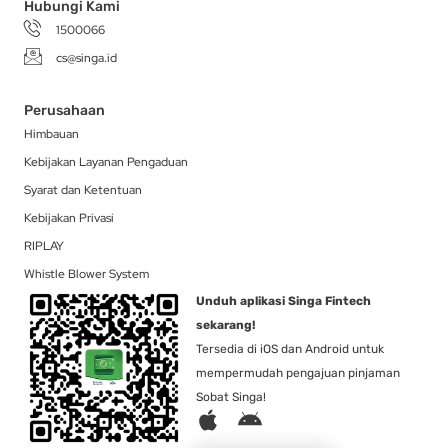
Hubungi Kami
1500066
cs@singa.id
Perusahaan
Himbauan
Kebijakan Layanan Pengaduan
Syarat dan Ketentuan
Kebijakan Privasi
RIPLAY
Whistle Blower System
Unduh aplikasi Singa Fintech
sekarang!
Tersedia di iOS dan Android untuk
mempermudah pengajuan pinjaman
Sobat Singa!
A
A
p
n