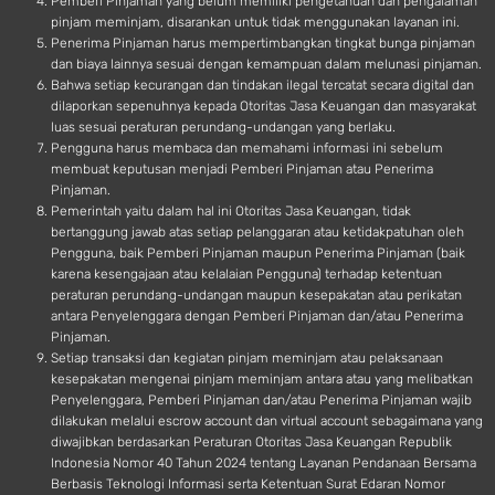
Pemberi Pinjaman yang belum memiliki pengetahuan dan pengalaman
pinjam meminjam, disarankan untuk tidak menggunakan layanan ini.
Penerima Pinjaman harus mempertimbangkan tingkat bunga pinjaman
dan biaya lainnya sesuai dengan kemampuan dalam melunasi pinjaman.
Bahwa setiap kecurangan dan tindakan ilegal tercatat secara digital dan
dilaporkan sepenuhnya kepada Otoritas Jasa Keuangan dan masyarakat
luas sesuai peraturan perundang-undangan yang berlaku.
Pengguna harus membaca dan memahami informasi ini sebelum
membuat keputusan menjadi Pemberi Pinjaman atau Penerima
Pinjaman.
Pemerintah yaitu dalam hal ini Otoritas Jasa Keuangan, tidak
bertanggung jawab atas setiap pelanggaran atau ketidakpatuhan oleh
Pengguna, baik Pemberi Pinjaman maupun Penerima Pinjaman (baik
karena kesengajaan atau kelalaian Pengguna) terhadap ketentuan
peraturan perundang-undangan maupun kesepakatan atau perikatan
antara Penyelenggara dengan Pemberi Pinjaman dan/atau Penerima
Pinjaman.
Setiap transaksi dan kegiatan pinjam meminjam atau pelaksanaan
kesepakatan mengenai pinjam meminjam antara atau yang melibatkan
Penyelenggara, Pemberi Pinjaman dan/atau Penerima Pinjaman wajib
dilakukan melalui escrow account dan virtual account sebagaimana yang
diwajibkan berdasarkan Peraturan Otoritas Jasa Keuangan Republik
Indonesia Nomor 40 Tahun 2024 tentang Layanan Pendanaan Bersama
Berbasis Teknologi Informasi serta Ketentuan Surat Edaran Nomor