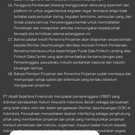
Pengguna Pendanaan dilarang menggunakan dana yang diperoleh dari
platform ini untuk segala bentuk kegiatan ilegal, termasuk tetapi tidak
terbatas pada perjudian daring, kegiatan terorisme, pencucian uang, dan
tindak pidana lainnya. Penyelenggara berhak untuk membatalkan
Pendanaan dan melaporkan aktivitas mencurigakan kepada pihak
berwajib jika terindikasi adanya pelanggaran ini.
Bahwa catatan kredit Penerima Pinjaman akan dilaporkan secara berkala
kepada Otoritas Jasa Keuangan dan/atau Asosiasi Fintech Pendanaan
Bersama Indonesia untuk kepentingan Pusat Data Fintech Lending atau
Fintech Data Center yang akan dimanfaatkan bersama dengan para
Penyelenggara, para pelaku industri perbankan nasional dan industri
keuangan lainnya.
Bahwa Pemberi Pinjaman dan Penerima Pinjaman sudah membaca dan
mempelajari setiap syarat dan ketentuan yang berlaku sebelum
mengajukan pinjaman.
PT Abadi Sejahtera Finansindo merupakan penyelenggara LPBBTI yang
didirikan berdasarkan Hukum Republik Indonesia. Berdiri sebagai perusahaan
yang telah diatur oleh dan dalam pengawasan Otoritas Jasa Keuangan (OJK) di
Indonesia, Perusahaan menyediakan layanan interfacing sebagai penghubung
pihak yang memberikan pinjaman dan pihak yang membutuhkan pinjaman
meliputi pendanaan dari individu, organisasi, maupun badan hukum kepada
individu atau badan hukum tertentu. Perusahaan tidak menyediakan segala