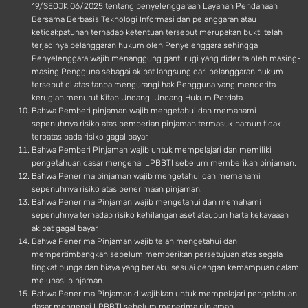
19/SEOJK.06/2025 tentang penyelenggaraan Layanan Pendanaan
Bersama Berbasis Teknologi Informasi dan pelanggaran atau
ketidakpatuhan terhadap ketentuan tersebut merupakan bukti telah
terjadinya pelanggaran hukum oleh Penyelenggara sehingga
Penyelenggara wajib menanggung ganti rugi yang diderita oleh masing-
masing Pengguna sebagai akibat langsung dari pelanggaran hukum
tersebut di atas tanpa mengurangi hak Pengguna yang menderita
kerugian menurut Kitab Undang-Undang Hukum Perdata.
Bahwa Pemberi pinjaman wajib mengetahui dan memahami
sepenuhnya risiko atas pemberian pinjaman termasuk namun tidak
terbatas pada risiko gagal bayar.
Bahwa Pemberi Pinjaman wajib untuk mempelajari dan memiliki
pengetahuan dasar mengenai LPBBTI sebelum memberikan pinjaman.
Bahwa Penerima pinjaman wajib mengetahui dan memahami
sepenuhnya risiko atas penerimaan pinjaman.
Bahwa Penerima Pinjaman wajib mengetahui dan memahami
sepenuhnya terhadap risiko kehilangan aset ataupun harta kekayaaan
akibat gagal bayar.
Bahwa Penerima Pinjaman wajib telah mengetahui dan
mempertimbangkan sebelum memberikan persetujuan atas segala
tingkat bunga dan biaya yang berlaku sesuai dengan kemampuan dalam
melunasi pinjaman.
Bahwa Penerima Pinjaman diwajibkan untuk mempelajari pengetahuan
dasar mengenai LPBBTI sebelum menerima pinjaman.