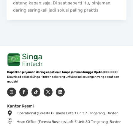
datang kapan saja. Di saat seperti itu, pinjaman
daring seringkali jadi solusi paling praktis
Dapatkan pinjaman daring cepat cair tanpa jaminan hingga Rp 48.000.000!
Download aplikasi Singa Fintech sekarang untuk solusi keuangan yang cepat dan
mudah!
I
F
T
X
L
n
a
i
-
i
s
c
k
t
n
t
e
t
w
k
a
b
o
i
e
Kantor Resmi
g
o
k
t
d
Operational (Foresta Business Loft 3 Unit 7 Tangerang, Banten
r
o
t
i
a
k
e
n
Head Office (Foresta Business Loft 5 Unit 30 Tangerang, Banten
m
-
r
f