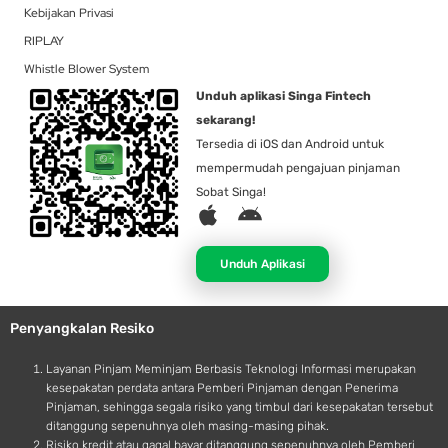
Kebijakan Privasi
RIPLAY
Whistle Blower System
Unduh aplikasi Singa Fintech
sekarang!
Tersedia di iOS dan Android untuk
mempermudah pengajuan pinjaman
Sobat Singa!
A
A
p
n
p
d
Unduh Aplikasi
l
r
e
o
Penyangkalan Resiko
i
d
Layanan Pinjam Meminjam Berbasis Teknologi Informasi merupakan
kesepakatan perdata antara Pemberi Pinjaman dengan Penerima
Pinjaman, sehingga segala risiko yang timbul dari kesepakatan tersebut
ditanggung sepenuhnya oleh masing-masing pihak.
Risiko kredit atau gagal bayar ditanggung sepenuhnya oleh Pemberi