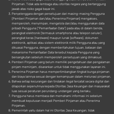
Pinjaman. Tidak ada lembaga atau otoritas negara yang bertanggung
jawab atas risiko gagal bayar ini.
Penyelenggara dengan persetujuan dari masing-masing Pengguna
(Pemberi Pinjaman dan/atau Penerima Pinjaman) mengakses,
memperoleh, menyimpan, mengelola dan/atau menggunakan data
pribadi Pengguna (“Pemanfaatan Data”) pada atau di dalam benda,
perangkat elektronik (termasuk smartphone atau telepon seluler),
perangkat keras (hardware) maupun lunak (software), dokumen
elektronik, aplikasi atau sistem elektronik milik Pengguna atau yang
dikuasai Pengguna, dengan memberitahukan tujuan, batasan dan
mekanisme Pemanfaatan Data tersebut kepada Pengguna yang
bersangkutan sebelum memperoleh persetujuan yang dimaksud.
Pemberi Pinjaman yang belum memiliki pengetahuan dan pengalaman
pinjam meminjam, disarankan untuk tidak menggunakan layanan ini.
Penerima Pinjaman harus mempertimbangkan tingkat bunga pinjaman
dan biaya lainnya sesuai dengan kemampuan dalam melunasi pinjaman.
Bahwa setiap kecurangan dan tindakan ilegal tercatat secara digital dan
dilaporkan sepenuhnya kepada Otoritas Jasa Keuangan dan masyarakat
luas sesuai peraturan perundang-undangan yang berlaku.
Pengguna harus membaca dan memahami informasi ini sebelum
membuat keputusan menjadi Pemberi Pinjaman atau Penerima
Pinjaman.
Pemerintah yaitu dalam hal ini Otoritas Jasa Keuangan, tidak