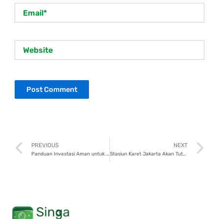
Email*
Website
Prev
N
PREVIOUS
NEXT
Panduan Investasi Aman untuk Pemula di 2025, Mulai Berinvestasi Hari Ini!
Stasiun Karet Jakarta Akan Tutup, Apa Dampaknya Bagi Pengguna KRL?