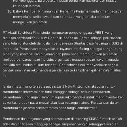
Penyelenggara, para pelaku industri perbankan nasional dan industri
keuangan lainnya.
Bahwa Pemberi Pinjaman dan Penerima Pinjaman sudah membaca dan
mempelajari setiap syarat dan ketentuan yang berlaku sebelum
mengajukan pinjaman.
PT Abadi Sejahtera Finansindo merupakan penyelenggara LPBBTI yang
didirikan berdasarkan Hukum Republik Indonesia. Berdiri sebagai perusahaan
yang telah diatur oleh dan dalam pengawasan Otoritas Jasa Keuangan (OJK) di
Indonesia, Perusahaan menyediakan layanan interfacing sebagai penghubung
pihak yang memberikan pinjaman dan pihak yang membutuhkan pinjaman
meliputi pendanaan dari individu, organisasi, maupun badan hukum kepada
individu atau badan hukum tertentu. Perusahaan tidak menyediakan segala
bentuk saran atau rekomendasi pendanaan terkait pilihan-pilihan dalam situs
ini.
Isi dan materi yang tersedia pada situs SINGA Fintech dimaksudkan untuk
memberikan informasi dan tidak dianggap sebagai sebuah penawaran,
permohonan, undangan, saran, maupun rekomendasi untuk menginvestasikan
sekuritas, produk pasar modal, atau jasa keuangan lainya. Perusahaan dalam
memberikan jasanya hanya terbatas pada fungsi administratif.
Pendanaan dan pinjaman yang ditempatkan di rekening SINGA Fintech adalah
tidak dan tidak akan dianggap sebagai simpanan yang diselenggarakan oleh