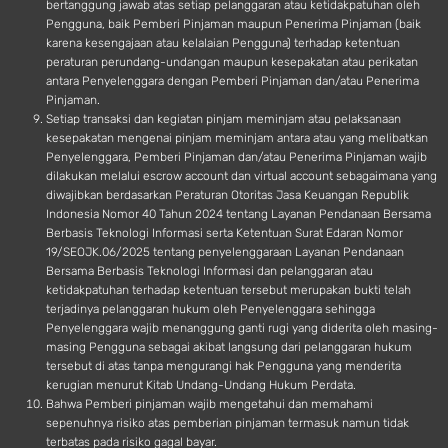
bertanggung jawab atas setiap pelanggaran atau ketidakpatuhan oleh
Pengguna, baik Pemberi Pinjaman maupun Penerima Pinjaman (baik
karena kesengajaan atau kelalaian Pengguna) terhadap ketentuan
peraturan perundang-undangan maupun kesepakatan atau perikatan
antara Penyelenggara dengan Pemberi Pinjaman dan/atau Penerima
Pinjaman.
Setiap transaksi dan kegiatan pinjam meminjam atau pelaksanaan
kesepakatan mengenai pinjam meminjam antara atau yang melibatkan
Penyelenggara, Pemberi Pinjaman dan/atau Penerima Pinjaman wajib
dilakukan melalui escrow account dan virtual account sebagaimana yang
diwajibkan berdasarkan Peraturan Otoritas Jasa Keuangan Republik
Indonesia Nomor 40 Tahun 2024 tentang Layanan Pendanaan Bersama
Berbasis Teknologi Informasi serta Ketentuan Surat Edaran Nomor
19/SEOJK.06/2025 tentang penyelenggaraan Layanan Pendanaan
Bersama Berbasis Teknologi Informasi dan pelanggaran atau
ketidakpatuhan terhadap ketentuan tersebut merupakan bukti telah
terjadinya pelanggaran hukum oleh Penyelenggara sehingga
Penyelenggara wajib menanggung ganti rugi yang diderita oleh masing-
masing Pengguna sebagai akibat langsung dari pelanggaran hukum
tersebut di atas tanpa mengurangi hak Pengguna yang menderita
kerugian menurut Kitab Undang-Undang Hukum Perdata.
Bahwa Pemberi pinjaman wajib mengetahui dan memahami
sepenuhnya risiko atas pemberian pinjaman termasuk namun tidak
terbatas pada risiko gagal bayar.