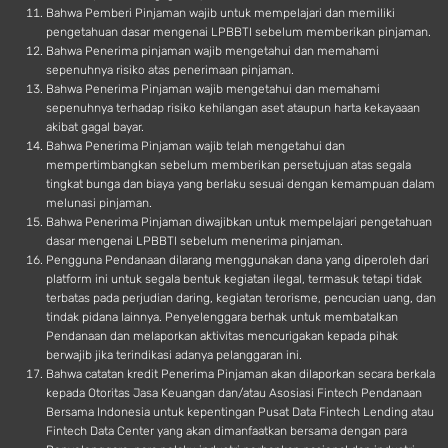
Bahwa Pemberi Pinjaman wajib untuk mempelajari dan memiliki
pengetahuan dasar mengenai LPBBTI sebelum memberikan pinjaman.
Bahwa Penerima pinjaman wajib mengetahui dan memahami
sepenuhnya risiko atas penerimaan pinjaman.
Bahwa Penerima Pinjaman wajib mengetahui dan memahami
sepenuhnya terhadap risiko kehilangan aset ataupun harta kekayaaan
akibat gagal bayar.
Bahwa Penerima Pinjaman wajib telah mengetahui dan
mempertimbangkan sebelum memberikan persetujuan atas segala
tingkat bunga dan biaya yang berlaku sesuai dengan kemampuan dalam
melunasi pinjaman.
Bahwa Penerima Pinjaman diwajibkan untuk mempelajari pengetahuan
dasar mengenai LPBBTI sebelum menerima pinjaman.
Pengguna Pendanaan dilarang menggunakan dana yang diperoleh dari
platform ini untuk segala bentuk kegiatan ilegal, termasuk tetapi tidak
terbatas pada perjudian daring, kegiatan terorisme, pencucian uang, dan
tindak pidana lainnya. Penyelenggara berhak untuk membatalkan
Pendanaan dan melaporkan aktivitas mencurigakan kepada pihak
berwajib jika terindikasi adanya pelanggaran ini.
Bahwa catatan kredit Penerima Pinjaman akan dilaporkan secara berkala
kepada Otoritas Jasa Keuangan dan/atau Asosiasi Fintech Pendanaan
Bersama Indonesia untuk kepentingan Pusat Data Fintech Lending atau
Fintech Data Center yang akan dimanfaatkan bersama dengan para