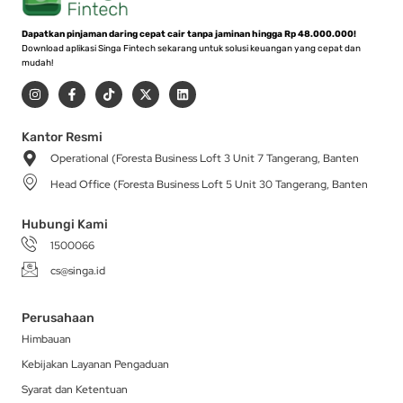
Dapatkan pinjaman daring cepat cair tanpa jaminan hingga Rp 48.000.000!
Download aplikasi Singa Fintech sekarang untuk solusi keuangan yang cepat dan
mudah!
I
F
T
X
L
n
a
i
-
i
s
c
k
t
n
t
e
t
w
k
a
b
o
i
e
Kantor Resmi
g
o
k
t
d
Operational (Foresta Business Loft 3 Unit 7 Tangerang, Banten
r
o
t
i
a
k
e
n
Head Office (Foresta Business Loft 5 Unit 30 Tangerang, Banten
m
-
r
f
Hubungi Kami
1500066
cs@singa.id
Perusahaan
Himbauan
Kebijakan Layanan Pengaduan
Syarat dan Ketentuan