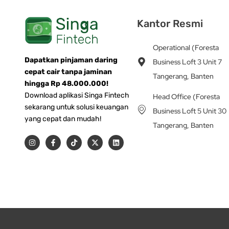
Kantor Resmi
Operational (Foresta
Dapatkan pinjaman daring
Business Loft 3 Unit 7
cepat cair tanpa jaminan
Tangerang, Banten
hingga Rp 48.000.000!
Download aplikasi Singa Fintech
Head Office (Foresta
sekarang untuk solusi keuangan
Business Loft 5 Unit 30
yang cepat dan mudah!
Tangerang, Banten
I
F
T
X
L
n
a
i
-
i
s
c
k
t
n
t
e
t
w
k
a
b
o
i
e
g
o
k
t
d
r
o
t
i
a
k
e
n
m
-
r
f