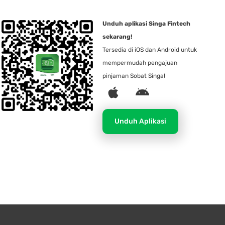
Unduh aplikasi Singa Fintech
sekarang!
Tersedia di iOS dan Android untuk
mempermudah pengajuan
pinjaman Sobat Singa!
A
A
p
n
p
d
Unduh Aplikasi
l
r
e
o
i
d