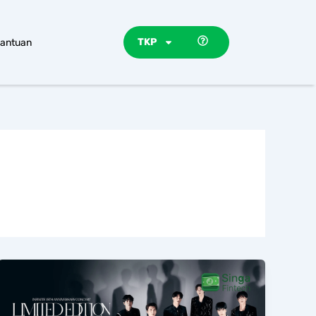
TKP
antuan