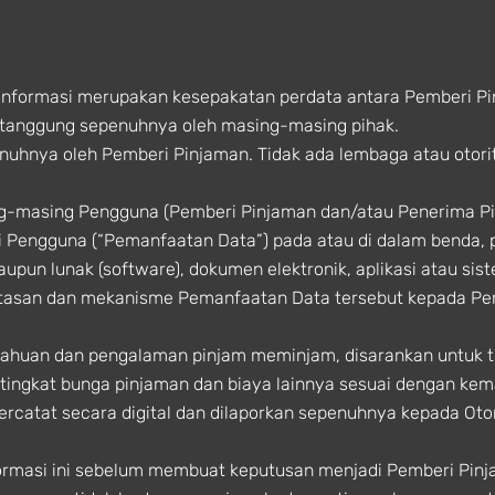
Informasi merupakan kesepakatan perdata antara Pemberi P
 ditanggung sepenuhnya oleh masing-masing pihak.
enuhnya oleh Pemberi Pinjaman. Tidak ada lembaga atau otori
ng-masing Pengguna (Pemberi Pinjaman dan/atau Penerima 
 Pengguna (“Pemanfaatan Data”) pada atau di dalam benda, 
aupun lunak (software), dokumen elektronik, aplikasi atau sis
atasan dan mekanisme Pemanfaatan Data tersebut kepada P
ahuan dan pengalaman pinjam meminjam, disarankan untuk t
ingkat bunga pinjaman dan biaya lainnya sesuai dengan ke
tercatat secara digital dan dilaporkan sepenuhnya kepada Ot
masi ini sebelum membuat keputusan menjadi Pemberi Pinj