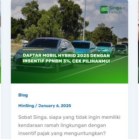
Blog
MinSing
/
January 6, 2025
Sobat Singa, siapa yang tidak ingin memiliki
kendaraan ramah lingkungan dengan
insentif pajak yang menguntungkan?