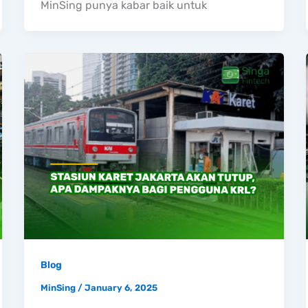
MinSing punya kabar baik untuk
Blog
MinSing
/
January 6, 2025