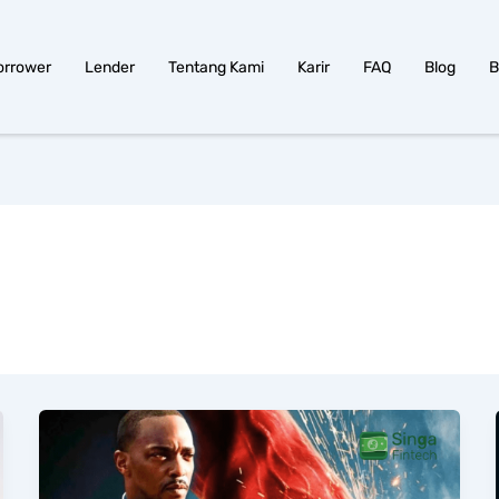
orrower
Lender
Tentang Kami
Karir
FAQ
Blog
B