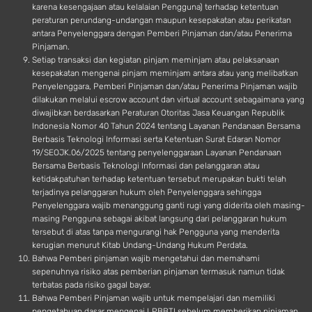
karena kesengajaan atau kelalaian Pengguna) terhadap ketentuan
peraturan perundang-undangan maupun kesepakatan atau perikatan
antara Penyelenggara dengan Pemberi Pinjaman dan/atau Penerima
Pinjaman.
Setiap transaksi dan kegiatan pinjam meminjam atau pelaksanaan
kesepakatan mengenai pinjam meminjam antara atau yang melibatkan
Penyelenggara, Pemberi Pinjaman dan/atau Penerima Pinjaman wajib
dilakukan melalui escrow account dan virtual account sebagaimana yang
diwajibkan berdasarkan Peraturan Otoritas Jasa Keuangan Republik
Indonesia Nomor 40 Tahun 2024 tentang Layanan Pendanaan Bersama
Berbasis Teknologi Informasi serta Ketentuan Surat Edaran Nomor
19/SEOJK.06/2025 tentang penyelenggaraan Layanan Pendanaan
Bersama Berbasis Teknologi Informasi dan pelanggaran atau
ketidakpatuhan terhadap ketentuan tersebut merupakan bukti telah
terjadinya pelanggaran hukum oleh Penyelenggara sehingga
Penyelenggara wajib menanggung ganti rugi yang diderita oleh masing-
masing Pengguna sebagai akibat langsung dari pelanggaran hukum
tersebut di atas tanpa mengurangi hak Pengguna yang menderita
kerugian menurut Kitab Undang-Undang Hukum Perdata.
Bahwa Pemberi pinjaman wajib mengetahui dan memahami
sepenuhnya risiko atas pemberian pinjaman termasuk namun tidak
terbatas pada risiko gagal bayar.
Bahwa Pemberi Pinjaman wajib untuk mempelajari dan memiliki
pengetahuan dasar mengenai LPBBTI sebelum memberikan pinjaman.