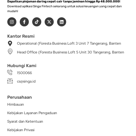
Dapatkan pinjaman daring cepat cair tanpa jaminan hingga Rp 48.000.000!
Download aplikasi Singa Fintech sekarang untuk solusi keuangan yang cepat dan
mudah!
I
F
T
X
L
n
a
i
-
i
s
c
k
t
n
t
e
t
w
k
a
b
o
i
e
Kantor Resmi
g
o
k
t
d
Operational (Foresta Business Loft 3 Unit 7 Tangerang, Banten
r
o
t
i
a
k
e
n
Head Office (Foresta Business Loft 5 Unit 30 Tangerang, Banten
m
-
r
f
Hubungi Kami
1500066
cs@singa.id
Perusahaan
Himbauan
Kebijakan Layanan Pengaduan
Syarat dan Ketentuan
Kebijakan Privasi