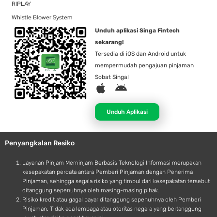
RIPLAY
Whistle Blower System
Unduh aplikasi Singa Fintech
sekarang!
Tersedia di iOS dan Android untuk
mempermudah pengajuan pinjaman
Sobat Singa!
A
A
p
n
p
d
Unduh Aplikasi
l
r
e
o
Penyangkalan Resiko
i
d
Layanan Pinjam Meminjam Berbasis Teknologi Informasi merupakan
kesepakatan perdata antara Pemberi Pinjaman dengan Penerima
Pinjaman, sehingga segala risiko yang timbul dari kesepakatan tersebut
ditanggung sepenuhnya oleh masing-masing pihak.
Risiko kredit atau gagal bayar ditanggung sepenuhnya oleh Pemberi
Pinjaman. Tidak ada lembaga atau otoritas negara yang bertanggung