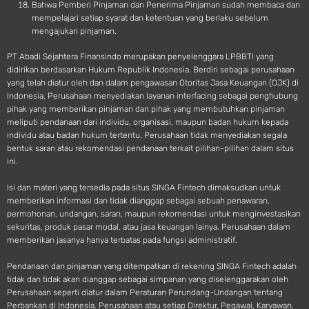
Bahwa Pemberi Pinjaman dan Penerima Pinjaman sudah membaca dan
mempelajari setiap syarat dan ketentuan yang berlaku sebelum
mengajukan pinjaman.
PT Abadi Sejahtera Finansindo merupakan penyelenggara LPBBTI yang
didirikan berdasarkan Hukum Republik Indonesia. Berdiri sebagai perusahaan
yang telah diatur oleh dan dalam pengawasan Otoritas Jasa Keuangan (OJK) di
Indonesia, Perusahaan menyediakan layanan interfacing sebagai penghubung
pihak yang memberikan pinjaman dan pihak yang membutuhkan pinjaman
meliputi pendanaan dari individu, organisasi, maupun badan hukum kepada
individu atau badan hukum tertentu. Perusahaan tidak menyediakan segala
bentuk saran atau rekomendasi pendanaan terkait pilihan-pilihan dalam situs
ini.
Isi dan materi yang tersedia pada situs SINGA Fintech dimaksudkan untuk
memberikan informasi dan tidak dianggap sebagai sebuah penawaran,
permohonan, undangan, saran, maupun rekomendasi untuk menginvestasikan
sekuritas, produk pasar modal, atau jasa keuangan lainya. Perusahaan dalam
memberikan jasanya hanya terbatas pada fungsi administratif.
Pendanaan dan pinjaman yang ditempatkan di rekening SINGA Fintech adalah
tidak dan tidak akan dianggap sebagai simpanan yang diselenggarakan oleh
Perusahaan seperti diatur dalam Peraturan Perundang-Undangan tentang
Perbankan di Indonesia. Perusahaan atau setiap Direktur, Pegawai, Karyawan,