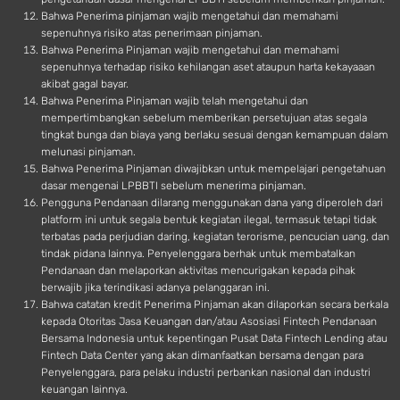
Bahwa Penerima pinjaman wajib mengetahui dan memahami
sepenuhnya risiko atas penerimaan pinjaman.
Bahwa Penerima Pinjaman wajib mengetahui dan memahami
sepenuhnya terhadap risiko kehilangan aset ataupun harta kekayaaan
akibat gagal bayar.
Bahwa Penerima Pinjaman wajib telah mengetahui dan
mempertimbangkan sebelum memberikan persetujuan atas segala
tingkat bunga dan biaya yang berlaku sesuai dengan kemampuan dalam
melunasi pinjaman.
Bahwa Penerima Pinjaman diwajibkan untuk mempelajari pengetahuan
dasar mengenai LPBBTI sebelum menerima pinjaman.
Pengguna Pendanaan dilarang menggunakan dana yang diperoleh dari
platform ini untuk segala bentuk kegiatan ilegal, termasuk tetapi tidak
terbatas pada perjudian daring, kegiatan terorisme, pencucian uang, dan
tindak pidana lainnya. Penyelenggara berhak untuk membatalkan
Pendanaan dan melaporkan aktivitas mencurigakan kepada pihak
berwajib jika terindikasi adanya pelanggaran ini.
Bahwa catatan kredit Penerima Pinjaman akan dilaporkan secara berkala
kepada Otoritas Jasa Keuangan dan/atau Asosiasi Fintech Pendanaan
Bersama Indonesia untuk kepentingan Pusat Data Fintech Lending atau
Fintech Data Center yang akan dimanfaatkan bersama dengan para
Penyelenggara, para pelaku industri perbankan nasional dan industri
keuangan lainnya.