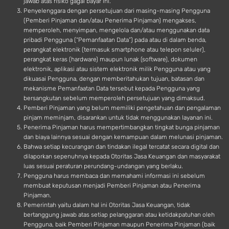
jawab atas risiko gagal bayar ini.
Penyelenggara dengan persetujuan dari masing-masing Pengguna
(Pemberi Pinjaman dan/atau Penerima Pinjaman) mengakses,
memperoleh, menyimpan, mengelola dan/atau menggunakan data
pribadi Pengguna (“Pemanfaatan Data”) pada atau di dalam benda,
perangkat elektronik (termasuk smartphone atau telepon seluler),
perangkat keras (hardware) maupun lunak (software), dokumen
elektronik, aplikasi atau sistem elektronik milik Pengguna atau yang
dikuasai Pengguna, dengan memberitahukan tujuan, batasan dan
mekanisme Pemanfaatan Data tersebut kepada Pengguna yang
bersangkutan sebelum memperoleh persetujuan yang dimaksud.
Pemberi Pinjaman yang belum memiliki pengetahuan dan pengalaman
pinjam meminjam, disarankan untuk tidak menggunakan layanan ini.
Penerima Pinjaman harus mempertimbangkan tingkat bunga pinjaman
dan biaya lainnya sesuai dengan kemampuan dalam melunasi pinjaman.
Bahwa setiap kecurangan dan tindakan ilegal tercatat secara digital dan
dilaporkan sepenuhnya kepada Otoritas Jasa Keuangan dan masyarakat
luas sesuai peraturan perundang-undangan yang berlaku.
Pengguna harus membaca dan memahami informasi ini sebelum
membuat keputusan menjadi Pemberi Pinjaman atau Penerima
Pinjaman.
Pemerintah yaitu dalam hal ini Otoritas Jasa Keuangan, tidak
bertanggung jawab atas setiap pelanggaran atau ketidakpatuhan oleh
Pengguna, baik Pemberi Pinjaman maupun Penerima Pinjaman (baik