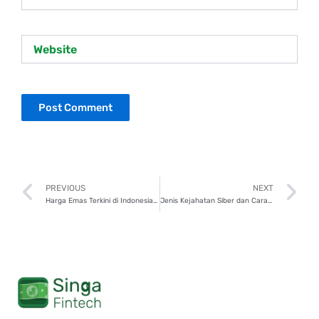
Website
Prev
N
PREVIOUS
NEXT
Harga Emas Terkini di Indonesia dan Faktor yang Mempengaruhinya
Jenis Kejahatan Siber dan Cara Menghindarinya