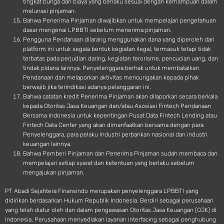
tingkat bunga dan biaya yang berlaku sesuai dengan kemampuan dalam
melunasi pinjaman.
Bahwa Penerima Pinjaman diwajibkan untuk mempelajari pengetahuan
dasar mengenai LPBBTI sebelum menerima pinjaman.
Pengguna Pendanaan dilarang menggunakan dana yang diperoleh dari
platform ini untuk segala bentuk kegiatan ilegal, termasuk tetapi tidak
terbatas pada perjudian daring, kegiatan terorisme, pencucian uang, dan
tindak pidana lainnya. Penyelenggara berhak untuk membatalkan
Pendanaan dan melaporkan aktivitas mencurigakan kepada pihak
berwajib jika terindikasi adanya pelanggaran ini.
Bahwa catatan kredit Penerima Pinjaman akan dilaporkan secara berkala
kepada Otoritas Jasa Keuangan dan/atau Asosiasi Fintech Pendanaan
Bersama Indonesia untuk kepentingan Pusat Data Fintech Lending atau
Fintech Data Center yang akan dimanfaatkan bersama dengan para
Penyelenggara, para pelaku industri perbankan nasional dan industri
keuangan lainnya.
Bahwa Pemberi Pinjaman dan Penerima Pinjaman sudah membaca dan
mempelajari setiap syarat dan ketentuan yang berlaku sebelum
mengajukan pinjaman.
PT Abadi Sejahtera Finansindo merupakan penyelenggara LPBBTI yang
didirikan berdasarkan Hukum Republik Indonesia. Berdiri sebagai perusahaan
yang telah diatur oleh dan dalam pengawasan Otoritas Jasa Keuangan (OJK) di
Indonesia, Perusahaan menyediakan layanan interfacing sebagai penghubung