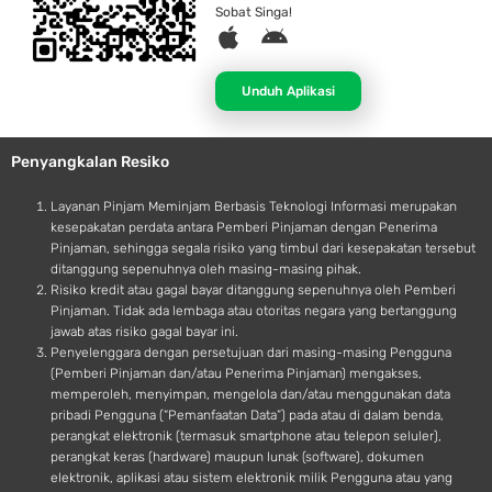
Sobat Singa!
A
A
p
n
p
d
Unduh Aplikasi
l
r
e
o
Penyangkalan Resiko
i
d
Layanan Pinjam Meminjam Berbasis Teknologi Informasi merupakan
kesepakatan perdata antara Pemberi Pinjaman dengan Penerima
Pinjaman, sehingga segala risiko yang timbul dari kesepakatan tersebut
ditanggung sepenuhnya oleh masing-masing pihak.
Risiko kredit atau gagal bayar ditanggung sepenuhnya oleh Pemberi
Pinjaman. Tidak ada lembaga atau otoritas negara yang bertanggung
jawab atas risiko gagal bayar ini.
Penyelenggara dengan persetujuan dari masing-masing Pengguna
(Pemberi Pinjaman dan/atau Penerima Pinjaman) mengakses,
memperoleh, menyimpan, mengelola dan/atau menggunakan data
pribadi Pengguna (“Pemanfaatan Data”) pada atau di dalam benda,
perangkat elektronik (termasuk smartphone atau telepon seluler),
perangkat keras (hardware) maupun lunak (software), dokumen
elektronik, aplikasi atau sistem elektronik milik Pengguna atau yang