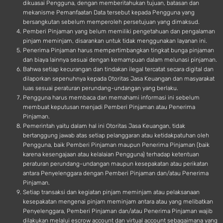
dikuasai Pengguna, dengan memberitahukan tujuan, batasan dan
mekanisme Pemanfaatan Data tersebut kepada Pengguna yang
bersangkutan sebelum memperoleh persetujuan yang dimaksud.
Pemberi Pinjaman yang belum memiliki pengetahuan dan pengalaman
pinjam meminjam, disarankan untuk tidak menggunakan layanan ini.
Penerima Pinjaman harus mempertimbangkan tingkat bunga pinjaman
dan biaya lainnya sesuai dengan kemampuan dalam melunasi pinjaman.
Bahwa setiap kecurangan dan tindakan ilegal tercatat secara digital dan
dilaporkan sepenuhnya kepada Otoritas Jasa Keuangan dan masyarakat
luas sesuai peraturan perundang-undangan yang berlaku.
Pengguna harus membaca dan memahami informasi ini sebelum
membuat keputusan menjadi Pemberi Pinjaman atau Penerima
Pinjaman.
Pemerintah yaitu dalam hal ini Otoritas Jasa Keuangan, tidak
bertanggung jawab atas setiap pelanggaran atau ketidakpatuhan oleh
Pengguna, baik Pemberi Pinjaman maupun Penerima Pinjaman (baik
karena kesengajaan atau kelalaian Pengguna) terhadap ketentuan
peraturan perundang-undangan maupun kesepakatan atau perikatan
antara Penyelenggara dengan Pemberi Pinjaman dan/atau Penerima
Pinjaman.
Setiap transaksi dan kegiatan pinjam meminjam atau pelaksanaan
kesepakatan mengenai pinjam meminjam antara atau yang melibatkan
Penyelenggara, Pemberi Pinjaman dan/atau Penerima Pinjaman wajib
dilakukan melalui escrow account dan virtual account sebagaimana yang