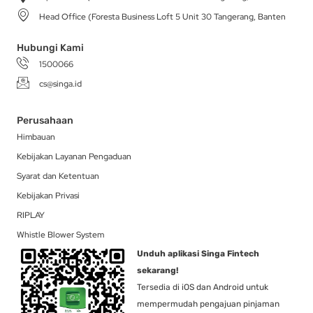
a
k
e
n
Head Office (Foresta Business Loft 5 Unit 30 Tangerang, Banten
m
-
r
f
Hubungi Kami
1500066
cs@singa.id
Perusahaan
Himbauan
Kebijakan Layanan Pengaduan
Syarat dan Ketentuan
Kebijakan Privasi
RIPLAY
Whistle Blower System
Unduh aplikasi Singa Fintech
sekarang!
Tersedia di iOS dan Android untuk
mempermudah pengajuan pinjaman