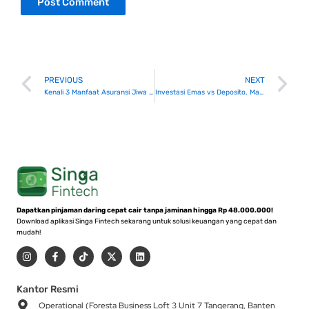
Prev
N
PREVIOUS
NEXT
Kenali 3 Manfaat Asuransi Jiwa untuk Perlindungan Masa Depan
Investasi Emas vs Deposito, Mana yang Lebih Untung?
Dapatkan pinjaman daring cepat cair tanpa jaminan hingga Rp 48.000.000!
Download aplikasi Singa Fintech sekarang untuk solusi keuangan yang cepat dan
mudah!
I
F
T
X
L
n
a
i
-
i
s
c
k
t
n
t
e
t
w
k
a
b
o
i
e
Kantor Resmi
g
o
k
t
d
Operational (Foresta Business Loft 3 Unit 7 Tangerang, Banten
r
o
t
i