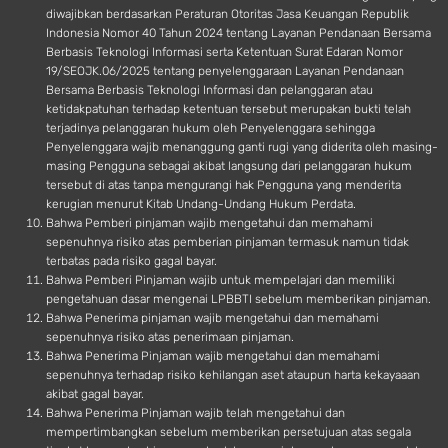
diwajibkan berdasarkan Peraturan Otoritas Jasa Keuangan Republik
Indonesia Nomor 40 Tahun 2024 tentang Layanan Pendanaan Bersama
Berbasis Teknologi Informasi serta Ketentuan Surat Edaran Nomor
19/SEOJK.06/2025 tentang penyelenggaraan Layanan Pendanaan
Bersama Berbasis Teknologi Informasi dan pelanggaran atau
ketidakpatuhan terhadap ketentuan tersebut merupakan bukti telah
terjadinya pelanggaran hukum oleh Penyelenggara sehingga
Penyelenggara wajib menanggung ganti rugi yang diderita oleh masing-
masing Pengguna sebagai akibat langsung dari pelanggaran hukum
tersebut di atas tanpa mengurangi hak Pengguna yang menderita
kerugian menurut Kitab Undang-Undang Hukum Perdata.
Bahwa Pemberi pinjaman wajib mengetahui dan memahami
sepenuhnya risiko atas pemberian pinjaman termasuk namun tidak
terbatas pada risiko gagal bayar.
Bahwa Pemberi Pinjaman wajib untuk mempelajari dan memiliki
pengetahuan dasar mengenai LPBBTI sebelum memberikan pinjaman.
Bahwa Penerima pinjaman wajib mengetahui dan memahami
sepenuhnya risiko atas penerimaan pinjaman.
Bahwa Penerima Pinjaman wajib mengetahui dan memahami
sepenuhnya terhadap risiko kehilangan aset ataupun harta kekayaaan
akibat gagal bayar.
Bahwa Penerima Pinjaman wajib telah mengetahui dan
mempertimbangkan sebelum memberikan persetujuan atas segala