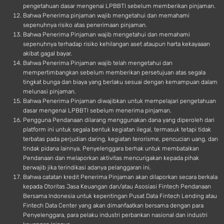
pengetahuan dasar mengenai LPBBTI sebelum memberikan pinjaman.
Bahwa Penerima pinjaman wajib mengetahui dan memahami
sepenuhnya risiko atas penerimaan pinjaman.
Bahwa Penerima Pinjaman wajib mengetahui dan memahami
sepenuhnya terhadap risiko kehilangan aset ataupun harta kekayaaan
akibat gagal bayar.
Bahwa Penerima Pinjaman wajib telah mengetahui dan
mempertimbangkan sebelum memberikan persetujuan atas segala
tingkat bunga dan biaya yang berlaku sesuai dengan kemampuan dalam
melunasi pinjaman.
Bahwa Penerima Pinjaman diwajibkan untuk mempelajari pengetahuan
dasar mengenai LPBBTI sebelum menerima pinjaman.
Pengguna Pendanaan dilarang menggunakan dana yang diperoleh dari
platform ini untuk segala bentuk kegiatan ilegal, termasuk tetapi tidak
terbatas pada perjudian daring, kegiatan terorisme, pencucian uang, dan
tindak pidana lainnya. Penyelenggara berhak untuk membatalkan
Pendanaan dan melaporkan aktivitas mencurigakan kepada pihak
berwajib jika terindikasi adanya pelanggaran ini.
Bahwa catatan kredit Penerima Pinjaman akan dilaporkan secara berkala
kepada Otoritas Jasa Keuangan dan/atau Asosiasi Fintech Pendanaan
Bersama Indonesia untuk kepentingan Pusat Data Fintech Lending atau
Fintech Data Center yang akan dimanfaatkan bersama dengan para
Penyelenggara, para pelaku industri perbankan nasional dan industri