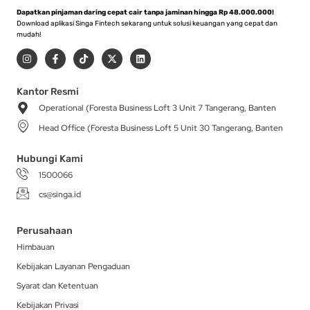
Dapatkan pinjaman daring cepat cair tanpa jaminan hingga Rp 48.000.000!
Download aplikasi Singa Fintech sekarang untuk solusi keuangan yang cepat dan
mudah!
I
F
T
X
L
n
a
i
-
i
s
c
k
t
n
t
e
t
w
k
a
b
o
i
e
Kantor Resmi
g
o
k
t
d
Operational (Foresta Business Loft 3 Unit 7 Tangerang, Banten
r
o
t
i
a
k
e
n
Head Office (Foresta Business Loft 5 Unit 30 Tangerang, Banten
m
-
r
f
Hubungi Kami
1500066
cs@singa.id
Perusahaan
Himbauan
Kebijakan Layanan Pengaduan
Syarat dan Ketentuan
Kebijakan Privasi