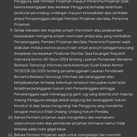
Pengguna, baik Pemberi Pinjaman maupun Penerima Pinjaman (baik
karena kesengajaan atau kelalaian Pengguna) terhadap ketentuan
peraturan perundang-undangan maupun kesepakatan atau perikatan
antara Penyelenggara dengan Pemberi Pinjaman dan/atau Penerima
Pinjaman.
Setiap transaksi dan kegiatan pinjam meminjam atau pelaksanaan
kesepakatan mengenai pinjam meminjam antara atau yang melibatkan
Penyelenggara, Pemberi Pinjaman dan/atau Penerima Pinjaman wajib
dilakukan melalui escrow account dan virtual account sebagaimana yang
diwajibkan berdasarkan Peraturan Otoritas Jasa Keuangan Republik
Indonesia Nomor 40 Tahun 2024 tentang Layanan Pendanaan Bersama
Berbasis Teknologi Informasi serta Ketentuan Surat Edaran Nomor
19/SEOJK.06/2025 tentang penyelenggaraan Layanan Pendanaan
Bersama Berbasis Teknologi Informasi dan pelanggaran atau
ketidakpatuhan terhadap ketentuan tersebut merupakan bukti telah
terjadinya pelanggaran hukum oleh Penyelenggara sehingga
Penyelenggara wajib menanggung ganti rugi yang diderita oleh masing-
masing Pengguna sebagai akibat langsung dari pelanggaran hukum
tersebut di atas tanpa mengurangi hak Pengguna yang menderita
kerugian menurut Kitab Undang-Undang Hukum Perdata.
Bahwa Pemberi pinjaman wajib mengetahui dan memahami
sepenuhnya risiko atas pemberian pinjaman termasuk namun tidak
terbatas pada risiko gagal bayar.
Bahwa Pemberi Pinjaman wajib untuk mempelajari dan memiliki