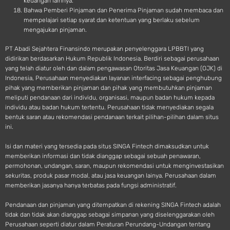
keuangan lainnya.
Bahwa Pemberi Pinjaman dan Penerima Pinjaman sudah membaca dan
mempelajari setiap syarat dan ketentuan yang berlaku sebelum
mengajukan pinjaman.
PT Abadi Sejahtera Finansindo merupakan penyelenggara LPBBTI yang
didirikan berdasarkan Hukum Republik Indonesia. Berdiri sebagai perusahaan
yang telah diatur oleh dan dalam pengawasan Otoritas Jasa Keuangan (OJK) di
Indonesia, Perusahaan menyediakan layanan interfacing sebagai penghubung
pihak yang memberikan pinjaman dan pihak yang membutuhkan pinjaman
meliputi pendanaan dari individu, organisasi, maupun badan hukum kepada
individu atau badan hukum tertentu. Perusahaan tidak menyediakan segala
bentuk saran atau rekomendasi pendanaan terkait pilihan-pilihan dalam situs
ini.
Isi dan materi yang tersedia pada situs SINGA Fintech dimaksudkan untuk
memberikan informasi dan tidak dianggap sebagai sebuah penawaran,
permohonan, undangan, saran, maupun rekomendasi untuk menginvestasikan
sekuritas, produk pasar modal, atau jasa keuangan lainya. Perusahaan dalam
memberikan jasanya hanya terbatas pada fungsi administratif.
Pendanaan dan pinjaman yang ditempatkan di rekening SINGA Fintech adalah
tidak dan tidak akan dianggap sebagai simpanan yang diselenggarakan oleh
Perusahaan seperti diatur dalam Peraturan Perundang-Undangan tentang