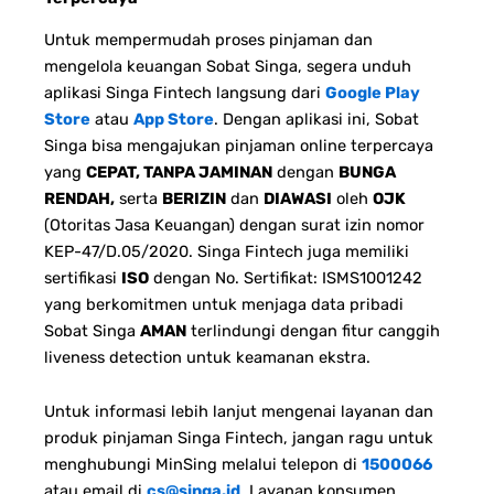
Untuk mempermudah proses pinjaman dan
mengelola keuangan Sobat Singa, segera unduh
aplikasi Singa Fintech langsung dari
Google Play
Store
atau
App Store
. Dengan aplikasi ini, Sobat
Singa bisa mengajukan pinjaman online terpercaya
yang
CEPAT, TANPA JAMINAN
dengan
BUNGA
RENDAH,
serta
BERIZIN
dan
DIAWASI
oleh
OJK
(Otoritas Jasa Keuangan) dengan surat izin nomor
KEP-47/D.05/2020. Singa Fintech juga memiliki
sertifikasi
ISO
dengan No. Sertifikat: ISMS1001242
yang berkomitmen untuk menjaga data pribadi
Sobat Singa
AMAN
terlindungi dengan fitur canggih
liveness detection untuk keamanan ekstra.
Untuk informasi lebih lanjut mengenai layanan dan
produk pinjaman Singa Fintech, jangan ragu untuk
menghubungi MinSing melalui telepon di
1500066
atau email di
cs@singa.id
.
Layanan konsumen