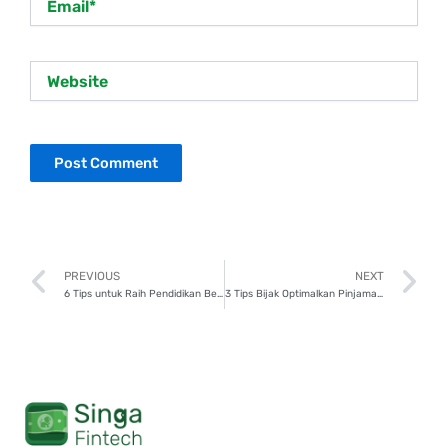
Website
Prev
N
PREVIOUS
NEXT
6 Tips untuk Raih Pendidikan Berkualitas Tanpa Beban Biaya
3 Tips Bijak Optimalkan Pinjaman untuk Generasi Milenial