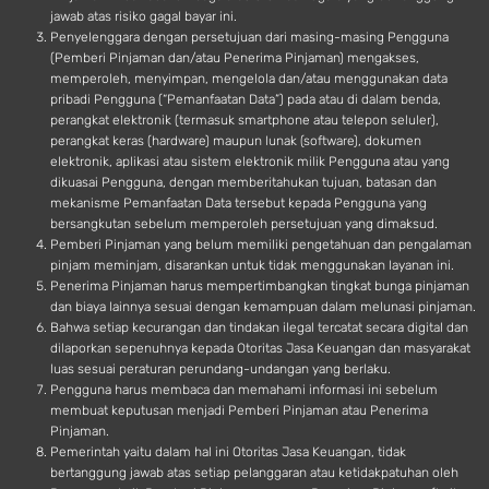
jawab atas risiko gagal bayar ini.
Penyelenggara dengan persetujuan dari masing-masing Pengguna
(Pemberi Pinjaman dan/atau Penerima Pinjaman) mengakses,
memperoleh, menyimpan, mengelola dan/atau menggunakan data
pribadi Pengguna (“Pemanfaatan Data”) pada atau di dalam benda,
perangkat elektronik (termasuk smartphone atau telepon seluler),
perangkat keras (hardware) maupun lunak (software), dokumen
elektronik, aplikasi atau sistem elektronik milik Pengguna atau yang
dikuasai Pengguna, dengan memberitahukan tujuan, batasan dan
mekanisme Pemanfaatan Data tersebut kepada Pengguna yang
bersangkutan sebelum memperoleh persetujuan yang dimaksud.
Pemberi Pinjaman yang belum memiliki pengetahuan dan pengalaman
pinjam meminjam, disarankan untuk tidak menggunakan layanan ini.
Penerima Pinjaman harus mempertimbangkan tingkat bunga pinjaman
dan biaya lainnya sesuai dengan kemampuan dalam melunasi pinjaman.
Bahwa setiap kecurangan dan tindakan ilegal tercatat secara digital dan
dilaporkan sepenuhnya kepada Otoritas Jasa Keuangan dan masyarakat
luas sesuai peraturan perundang-undangan yang berlaku.
Pengguna harus membaca dan memahami informasi ini sebelum
membuat keputusan menjadi Pemberi Pinjaman atau Penerima
Pinjaman.
Pemerintah yaitu dalam hal ini Otoritas Jasa Keuangan, tidak
bertanggung jawab atas setiap pelanggaran atau ketidakpatuhan oleh