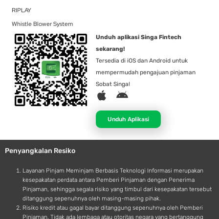
RIPLAY
Whistle Blower System
Unduh aplikasi Singa Fintech
sekarang!
Tersedia di iOS dan Android untuk
mempermudah pengajuan pinjaman
Sobat Singa!
A
A
p
n
p
d
Unduh Aplikasi
l
r
e
o
Penyangkalan Resiko
i
d
Layanan Pinjam Meminjam Berbasis Teknologi Informasi merupakan
kesepakatan perdata antara Pemberi Pinjaman dengan Penerima
Pinjaman, sehingga segala risiko yang timbul dari kesepakatan tersebut
ditanggung sepenuhnya oleh masing-masing pihak.
Risiko kredit atau gagal bayar ditanggung sepenuhnya oleh Pemberi
Pinjaman. Tidak ada lembaga atau otoritas negara yang bertanggung