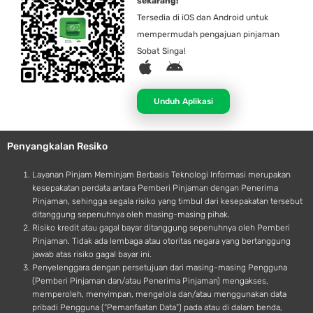
sekarang!
Tersedia di iOS dan Android untuk
mempermudah pengajuan pinjaman
Sobat Singa!
A
A
p
n
p
d
Unduh Aplikasi
l
r
e
o
Penyangkalan Resiko
i
d
Layanan Pinjam Meminjam Berbasis Teknologi Informasi merupakan
kesepakatan perdata antara Pemberi Pinjaman dengan Penerima
Pinjaman, sehingga segala risiko yang timbul dari kesepakatan tersebut
ditanggung sepenuhnya oleh masing-masing pihak.
Risiko kredit atau gagal bayar ditanggung sepenuhnya oleh Pemberi
Pinjaman. Tidak ada lembaga atau otoritas negara yang bertanggung
jawab atas risiko gagal bayar ini.
Penyelenggara dengan persetujuan dari masing-masing Pengguna
(Pemberi Pinjaman dan/atau Penerima Pinjaman) mengakses,
memperoleh, menyimpan, mengelola dan/atau menggunakan data
pribadi Pengguna (“Pemanfaatan Data”) pada atau di dalam benda,