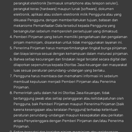
perangkat elektronik (termasuk smartphone atau telepon seluler),
perangkat keras (hardware) maupun lunak (software), dokumen
elektronik, aplikasi atau sistem elektronik milik Pengguna atau yang
dikuasai Pengguna, dengan memberitahukan tujuan, batasan dan
mekanisme Pemanfaatan Data tersebut kepada Pengguna yang
bersangkutan sebelum memperoleh persetujuan yang dimaksud.
Pemberi Pinjaman yang belum memiliki pengetahuan dan pengalaman
pinjam meminjam, disarankan untuk tidak menggunakan layanan ini.
Penerima Pinjaman harus mempertimbangkan tingkat bunga pinjaman
dan biaya lainnya sesuai dengan kemampuan dalam melunasi pinjaman.
Bahwa setiap kecurangan dan tindakan ilegal tercatat secara digital dan
dilaporkan sepenuhnya kepada Otoritas Jasa Keuangan dan masyarakat
luas sesuai peraturan perundang-undangan yang berlaku.
Pengguna harus membaca dan memahami informasi ini sebelum
membuat keputusan menjadi Pemberi Pinjaman atau Penerima
Pinjaman.
Pemerintah yaitu dalam hal ini Otoritas Jasa Keuangan, tidak
bertanggung jawab atas setiap pelanggaran atau ketidakpatuhan oleh
Pengguna, baik Pemberi Pinjaman maupun Penerima Pinjaman (baik
karena kesengajaan atau kelalaian Pengguna) terhadap ketentuan
peraturan perundang-undangan maupun kesepakatan atau perikatan
antara Penyelenggara dengan Pemberi Pinjaman dan/atau Penerima
Pinjaman.