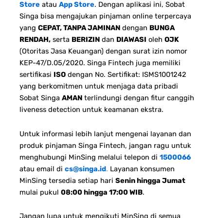
Store
atau
App Store
. Dengan aplikasi ini, Sobat
Singa bisa mengajukan pinjaman online terpercaya
yang
CEPAT, TANPA JAMINAN
dengan
BUNGA
RENDAH,
serta
BERIZIN
dan
DIAWASI
oleh
OJK
(Otoritas Jasa Keuangan) dengan surat izin nomor
KEP-47/D.05/2020. Singa Fintech juga memiliki
sertifikasi
ISO
dengan No. Sertifikat: ISMS1001242
yang berkomitmen untuk menjaga data pribadi
Sobat Singa
AMAN
terlindungi dengan fitur canggih
liveness detection untuk keamanan ekstra.
Untuk informasi lebih lanjut mengenai layanan dan
produk pinjaman Singa Fintech, jangan ragu untuk
menghubungi MinSing melalui telepon di
1500066
atau email di
cs@singa.id
.
Layanan konsumen
MinSing tersedia setiap hari
Senin hingga Jumat
mulai pukul
08:00 hingga 17:00 WIB
.
Jangan lupa untuk mengikuti MinSing di semua