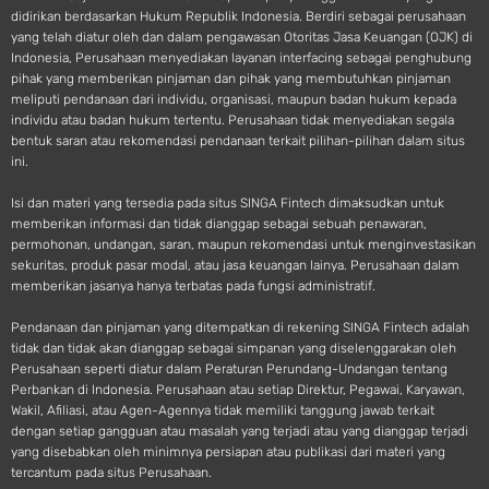
didirikan berdasarkan Hukum Republik Indonesia. Berdiri sebagai perusahaan
yang telah diatur oleh dan dalam pengawasan Otoritas Jasa Keuangan (OJK) di
Indonesia, Perusahaan menyediakan layanan interfacing sebagai penghubung
pihak yang memberikan pinjaman dan pihak yang membutuhkan pinjaman
meliputi pendanaan dari individu, organisasi, maupun badan hukum kepada
individu atau badan hukum tertentu. Perusahaan tidak menyediakan segala
bentuk saran atau rekomendasi pendanaan terkait pilihan-pilihan dalam situs
ini.
Isi dan materi yang tersedia pada situs SINGA Fintech dimaksudkan untuk
memberikan informasi dan tidak dianggap sebagai sebuah penawaran,
permohonan, undangan, saran, maupun rekomendasi untuk menginvestasikan
sekuritas, produk pasar modal, atau jasa keuangan lainya. Perusahaan dalam
memberikan jasanya hanya terbatas pada fungsi administratif.
Pendanaan dan pinjaman yang ditempatkan di rekening SINGA Fintech adalah
tidak dan tidak akan dianggap sebagai simpanan yang diselenggarakan oleh
Perusahaan seperti diatur dalam Peraturan Perundang-Undangan tentang
Perbankan di Indonesia. Perusahaan atau setiap Direktur, Pegawai, Karyawan,
Wakil, Afiliasi, atau Agen-Agennya tidak memiliki tanggung jawab terkait
dengan setiap gangguan atau masalah yang terjadi atau yang dianggap terjadi
yang disebabkan oleh minimnya persiapan atau publikasi dari materi yang
tercantum pada situs Perusahaan.