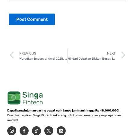
Prev
N
PREVIOUS
NEXT
Wujudkan Impian di Awal 2025, Cek Cara Cerdas Manfaatkan Pinjaman
Hindari Jebakan Diskon Besar, Ini 7 Tips Cerdas Berbelanja Online
Dapatkan pinjaman daring cepat cair tanpa jaminan hingga Rp 48.000.000!
Download aplikasi Singa Fintech sekarang untuk solusi keuangan yang cepat dan
mudah!
I
F
T
X
L
n
a
i
-
i