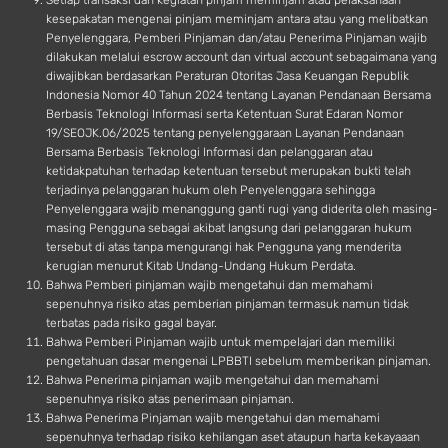
Setiap transaksi dan kegiatan pinjam meminjam atau pelaksanaan
kesepakatan mengenai pinjam meminjam antara atau yang melibatkan
Penyelenggara, Pemberi Pinjaman dan/atau Penerima Pinjaman wajib
dilakukan melalui escrow account dan virtual account sebagaimana yang
diwajibkan berdasarkan Peraturan Otoritas Jasa Keuangan Republik
Indonesia Nomor 40 Tahun 2024 tentang Layanan Pendanaan Bersama
Berbasis Teknologi Informasi serta Ketentuan Surat Edaran Nomor
19/SEOJK.06/2025 tentang penyelenggaraan Layanan Pendanaan
Bersama Berbasis Teknologi Informasi dan pelanggaran atau
ketidakpatuhan terhadap ketentuan tersebut merupakan bukti telah
terjadinya pelanggaran hukum oleh Penyelenggara sehingga
Penyelenggara wajib menanggung ganti rugi yang diderita oleh masing-
masing Pengguna sebagai akibat langsung dari pelanggaran hukum
tersebut di atas tanpa mengurangi hak Pengguna yang menderita
kerugian menurut Kitab Undang-Undang Hukum Perdata.
Bahwa Pemberi pinjaman wajib mengetahui dan memahami
sepenuhnya risiko atas pemberian pinjaman termasuk namun tidak
terbatas pada risiko gagal bayar.
Bahwa Pemberi Pinjaman wajib untuk mempelajari dan memiliki
pengetahuan dasar mengenai LPBBTI sebelum memberikan pinjaman.
Bahwa Penerima pinjaman wajib mengetahui dan memahami
sepenuhnya risiko atas penerimaan pinjaman.
Bahwa Penerima Pinjaman wajib mengetahui dan memahami
sepenuhnya terhadap risiko kehilangan aset ataupun harta kekayaaan