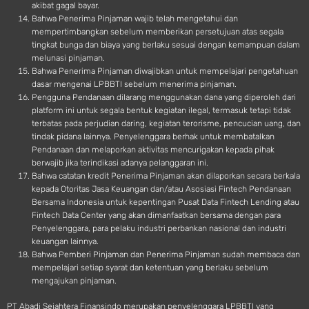
akibat gagal bayar.
Bahwa Penerima Pinjaman wajib telah mengetahui dan
mempertimbangkan sebelum memberikan persetujuan atas segala
tingkat bunga dan biaya yang berlaku sesuai dengan kemampuan dalam
melunasi pinjaman.
Bahwa Penerima Pinjaman diwajibkan untuk mempelajari pengetahuan
dasar mengenai LPBBTI sebelum menerima pinjaman.
Pengguna Pendanaan dilarang menggunakan dana yang diperoleh dari
platform ini untuk segala bentuk kegiatan ilegal, termasuk tetapi tidak
terbatas pada perjudian daring, kegiatan terorisme, pencucian uang, dan
tindak pidana lainnya. Penyelenggara berhak untuk membatalkan
Pendanaan dan melaporkan aktivitas mencurigakan kepada pihak
berwajib jika terindikasi adanya pelanggaran ini.
Bahwa catatan kredit Penerima Pinjaman akan dilaporkan secara berkala
kepada Otoritas Jasa Keuangan dan/atau Asosiasi Fintech Pendanaan
Bersama Indonesia untuk kepentingan Pusat Data Fintech Lending atau
Fintech Data Center yang akan dimanfaatkan bersama dengan para
Penyelenggara, para pelaku industri perbankan nasional dan industri
keuangan lainnya.
Bahwa Pemberi Pinjaman dan Penerima Pinjaman sudah membaca dan
mempelajari setiap syarat dan ketentuan yang berlaku sebelum
mengajukan pinjaman.
PT Abadi Sejahtera Finansindo merupakan penyelenggara LPBBTI yang