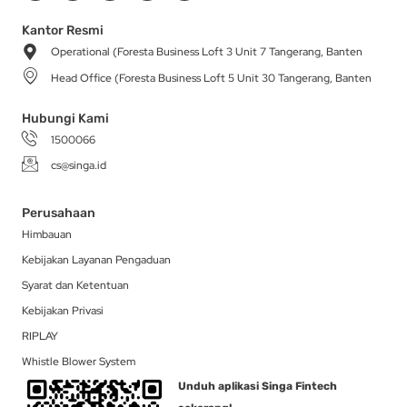
s
c
k
t
n
t
e
t
w
k
a
b
o
i
e
Kantor Resmi
g
o
k
t
d
Operational (Foresta Business Loft 3 Unit 7 Tangerang, Banten
r
o
t
i
a
k
e
n
Head Office (Foresta Business Loft 5 Unit 30 Tangerang, Banten
m
-
r
f
Hubungi Kami
1500066
cs@singa.id
Perusahaan
Himbauan
Kebijakan Layanan Pengaduan
Syarat dan Ketentuan
Kebijakan Privasi
RIPLAY
Whistle Blower System
Unduh aplikasi Singa Fintech