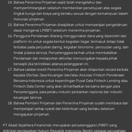
Bahwa Penerima Pinjaman wajib telah mengetahui dan
mempertimbangkan sebelum memberikan persetujuan atas segala
tingkat bunga dan biaya yang berlaku sesuai dengan kemampuan dalam
melunasi pinjaman.
Bahwa Penerima Pinjaman diwajibkan untuk mempelajari pengetahuan
dasar mengenai LPBBTI sebelum menerima pinjaman.
Pengguna Pendanaan dilarang menggunakan dana yang diperoleh dari
platform ini untuk segala bentuk kegiatan ilegal, termasuk tetapi tidak
terbatas pada perjudian daring, kegiatan terorisme, pencucian uang, dan
tindak pidana lainnya. Penyelenggara berhak untuk membatalkan
Pendanaan dan melaporkan aktivitas mencurigakan kepada pihak
berwajib jika terindikasi adanya pelanggaran ini.
Bahwa catatan kredit Penerima Pinjaman akan dilaporkan secara berkala
kepada Otoritas Jasa Keuangan dan/atau Asosiasi Fintech Pendanaan
Bersama Indonesia untuk kepentingan Pusat Data Fintech Lending atau
Fintech Data Center yang akan dimanfaatkan bersama dengan para
Penyelenggara, para pelaku industri perbankan nasional dan industri
keuangan lainnya.
Bahwa Pemberi Pinjaman dan Penerima Pinjaman sudah membaca dan
mempelajari setiap syarat dan ketentuan yang berlaku sebelum
mengajukan pinjaman.
PT Abadi Sejahtera Finansindo merupakan penyelenggara LPBBTI yang
didirikan berdasarkan Hukum Republik Indonesia. Berdiri sebagai perusahaan