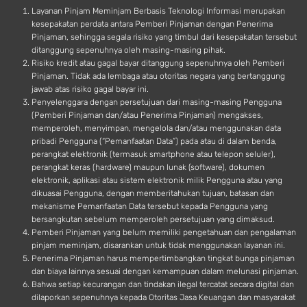
d
Layanan Pinjam Meminjam Berbasis Teknologi Informasi merupakan
kesepakatan perdata antara Pemberi Pinjaman dengan Penerima
Pinjaman, sehingga segala risiko yang timbul dari kesepakatan tersebut
ditanggung sepenuhnya oleh masing-masing pihak.
Risiko kredit atau gagal bayar ditanggung sepenuhnya oleh Pemberi
Pinjaman. Tidak ada lembaga atau otoritas negara yang bertanggung
jawab atas risiko gagal bayar ini.
Penyelenggara dengan persetujuan dari masing-masing Pengguna
(Pemberi Pinjaman dan/atau Penerima Pinjaman) mengakses,
memperoleh, menyimpan, mengelola dan/atau menggunakan data
pribadi Pengguna (“Pemanfaatan Data”) pada atau di dalam benda,
perangkat elektronik (termasuk smartphone atau telepon seluler),
perangkat keras (hardware) maupun lunak (software), dokumen
elektronik, aplikasi atau sistem elektronik milik Pengguna atau yang
dikuasai Pengguna, dengan memberitahukan tujuan, batasan dan
mekanisme Pemanfaatan Data tersebut kepada Pengguna yang
bersangkutan sebelum memperoleh persetujuan yang dimaksud.
Pemberi Pinjaman yang belum memiliki pengetahuan dan pengalaman
pinjam meminjam, disarankan untuk tidak menggunakan layanan ini.
Penerima Pinjaman harus mempertimbangkan tingkat bunga pinjaman
dan biaya lainnya sesuai dengan kemampuan dalam melunasi pinjaman.
Bahwa setiap kecurangan dan tindakan ilegal tercatat secara digital dan
dilaporkan sepenuhnya kepada Otoritas Jasa Keuangan dan masyarakat