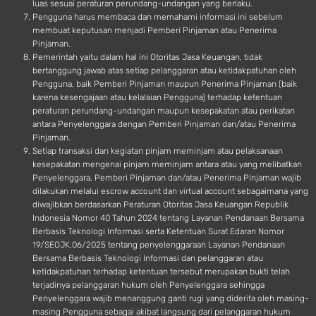
luas sesuai peraturan perundang-undangan yang berlaku.
Pengguna harus membaca dan memahami informasi ini sebelum
membuat keputusan menjadi Pemberi Pinjaman atau Penerima
Pinjaman.
Pemerintah yaitu dalam hal ini Otoritas Jasa Keuangan, tidak
bertanggung jawab atas setiap pelanggaran atau ketidakpatuhan oleh
Pengguna, baik Pemberi Pinjaman maupun Penerima Pinjaman (baik
karena kesengajaan atau kelalaian Pengguna) terhadap ketentuan
peraturan perundang-undangan maupun kesepakatan atau perikatan
antara Penyelenggara dengan Pemberi Pinjaman dan/atau Penerima
Pinjaman.
Setiap transaksi dan kegiatan pinjam meminjam atau pelaksanaan
kesepakatan mengenai pinjam meminjam antara atau yang melibatkan
Penyelenggara, Pemberi Pinjaman dan/atau Penerima Pinjaman wajib
dilakukan melalui escrow account dan virtual account sebagaimana yang
diwajibkan berdasarkan Peraturan Otoritas Jasa Keuangan Republik
Indonesia Nomor 40 Tahun 2024 tentang Layanan Pendanaan Bersama
Berbasis Teknologi Informasi serta Ketentuan Surat Edaran Nomor
19/SEOJK.06/2025 tentang penyelenggaraan Layanan Pendanaan
Bersama Berbasis Teknologi Informasi dan pelanggaran atau
ketidakpatuhan terhadap ketentuan tersebut merupakan bukti telah
terjadinya pelanggaran hukum oleh Penyelenggara sehingga
Penyelenggara wajib menanggung ganti rugi yang diderita oleh masing-
masing Pengguna sebagai akibat langsung dari pelanggaran hukum