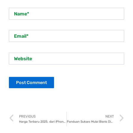
Name*
Email*
Website
Prev
N
PREVIOUS
NEXT
Harga Terbaru 2025, dari iPhone 11 sampai iPhone SE, Mana Paling Worth It?
Panduan Sukses Mulai Bisnis Digital Printing, Raih Untung Besar!