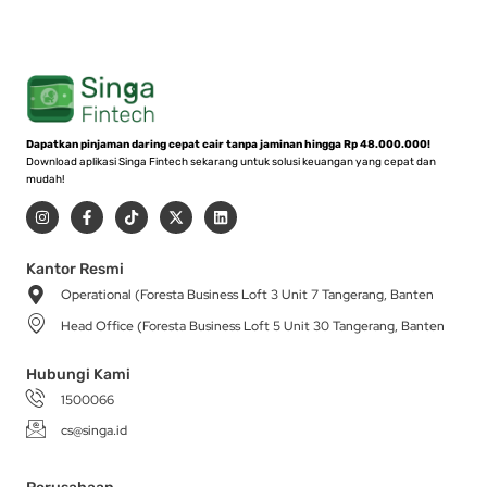
Dapatkan pinjaman daring cepat cair tanpa jaminan hingga Rp 48.000.000!
Download aplikasi Singa Fintech sekarang untuk solusi keuangan yang cepat dan
mudah!
I
F
T
X
L
n
a
i
-
i
s
c
k
t
n
t
e
t
w
k
a
b
o
i
e
Kantor Resmi
g
o
k
t
d
Operational (Foresta Business Loft 3 Unit 7 Tangerang, Banten
r
o
t
i
a
k
e
n
Head Office (Foresta Business Loft 5 Unit 30 Tangerang, Banten
m
-
r
f
Hubungi Kami
1500066
cs@singa.id