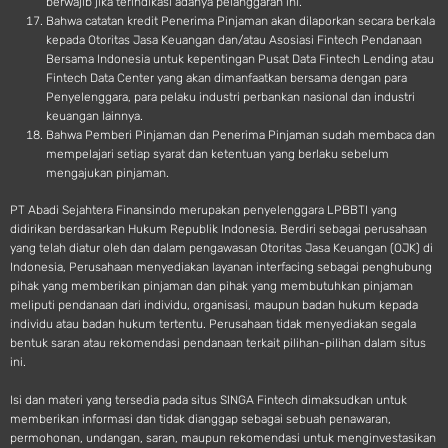
berwajib jika terindikasi adanya pelanggaran ini.
Bahwa catatan kredit Penerima Pinjaman akan dilaporkan secara berkala
kepada Otoritas Jasa Keuangan dan/atau Asosiasi Fintech Pendanaan
Bersama Indonesia untuk kepentingan Pusat Data Fintech Lending atau
Fintech Data Center yang akan dimanfaatkan bersama dengan para
Penyelenggara, para pelaku industri perbankan nasional dan industri
keuangan lainnya.
Bahwa Pemberi Pinjaman dan Penerima Pinjaman sudah membaca dan
mempelajari setiap syarat dan ketentuan yang berlaku sebelum
mengajukan pinjaman.
PT Abadi Sejahtera Finansindo merupakan penyelenggara LPBBTI yang
didirikan berdasarkan Hukum Republik Indonesia. Berdiri sebagai perusahaan
yang telah diatur oleh dan dalam pengawasan Otoritas Jasa Keuangan (OJK) di
Indonesia, Perusahaan menyediakan layanan interfacing sebagai penghubung
pihak yang memberikan pinjaman dan pihak yang membutuhkan pinjaman
meliputi pendanaan dari individu, organisasi, maupun badan hukum kepada
individu atau badan hukum tertentu. Perusahaan tidak menyediakan segala
bentuk saran atau rekomendasi pendanaan terkait pilihan-pilihan dalam situs
ini.
Isi dan materi yang tersedia pada situs SINGA Fintech dimaksudkan untuk
memberikan informasi dan tidak dianggap sebagai sebuah penawaran,
permohonan, undangan, saran, maupun rekomendasi untuk menginvestasikan