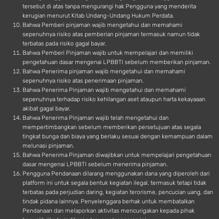
tersebut di atas tanpa mengurangi hak Pengguna yang menderita
kerugian menurut Kitab Undang-Undang Hukum Perdata.
Bahwa Pemberi pinjaman wajib mengetahui dan memahami
sepenuhnya risiko atas pemberian pinjaman termasuk namun tidak
terbatas pada risiko gagal bayar.
Bahwa Pemberi Pinjaman wajib untuk mempelajari dan memiliki
pengetahuan dasar mengenai LPBBTI sebelum memberikan pinjaman.
Bahwa Penerima pinjaman wajib mengetahui dan memahami
sepenuhnya risiko atas penerimaan pinjaman.
Bahwa Penerima Pinjaman wajib mengetahui dan memahami
sepenuhnya terhadap risiko kehilangan aset ataupun harta kekayaaan
akibat gagal bayar.
Bahwa Penerima Pinjaman wajib telah mengetahui dan
mempertimbangkan sebelum memberikan persetujuan atas segala
tingkat bunga dan biaya yang berlaku sesuai dengan kemampuan dalam
melunasi pinjaman.
Bahwa Penerima Pinjaman diwajibkan untuk mempelajari pengetahuan
dasar mengenai LPBBTI sebelum menerima pinjaman.
Pengguna Pendanaan dilarang menggunakan dana yang diperoleh dari
platform ini untuk segala bentuk kegiatan ilegal, termasuk tetapi tidak
terbatas pada perjudian daring, kegiatan terorisme, pencucian uang, dan
tindak pidana lainnya. Penyelenggara berhak untuk membatalkan
Pendanaan dan melaporkan aktivitas mencurigakan kepada pihak