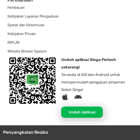
Perusahaan
Himbauan
Kebijakan Layanan Pengaduan
Syarat dan Ketentuan
Kebijakan Privasi
RIPLAY
Whistle Blower System
Unduh aplikasi Singa Fintech
sekarang!
Tersedia di iOS dan Android untuk
mempermudah pengajuan pinjaman
Sobat Singa!
A
A
p
n
p
d
Unduh Aplikasi
l
r
e
o
Penyangkalan Resiko
i