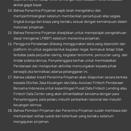
akibat gagal bayar.
Bahwa Penerima Pinjaman wajib telah mengetahui dan
mempertimbangkan sebelum memberikan persetujuan atas segala
tingkat bunga dan biaya yang berlaku sesuai dengan kemampuan dalam
melunasi pinjaman.
Bahwa Penerima Pinjaman diwajibkan untuk mempelajari pengetahuan
dasar mengenai LPBBTI sebelum menerima pinjaman.
Pengguna Pendanaan dilarang menggunakan dana yang diperoleh dari
platform ini untuk segala bentuk kegiatan ilegal, termasuk tetapi tidak
terbatas pada perjudian daring, kegiatan terorisme, pencucian uang, dan
tindak pidana lainnya. Penyelenggara berhak untuk membatalkan
Pendanaan dan melaporkan aktivitas mencurigakan kepada pihak
berwajib jika terindikasi adanya pelanggaran ini.
Bahwa catatan kredit Penerima Pinjaman akan dilaporkan secara berkala
kepada Otoritas Jasa Keuangan dan/atau Asosiasi Fintech Pendanaan
Bersama Indonesia untuk kepentingan Pusat Data Fintech Lending atau
Fintech Data Center yang akan dimanfaatkan bersama dengan para
Penyelenggara, para pelaku industri perbankan nasional dan industri
keuangan lainnya.
Bahwa Pemberi Pinjaman dan Penerima Pinjaman sudah membaca dan
mempelajari setiap syarat dan ketentuan yang berlaku sebelum
mengajukan pinjaman.