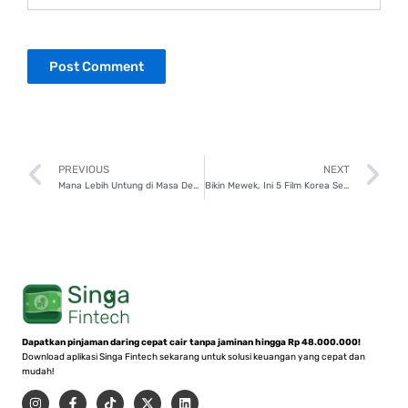
Prev
N
PREVIOUS
NEXT
Mana Lebih Untung di Masa Depan, Beli atau Bangun Rumah?
Bikin Mewek, Ini 5 Film Korea Sedih Tentang Keluarga yang Mengharukan!
Dapatkan pinjaman daring cepat cair tanpa jaminan hingga Rp 48.000.000!
Download aplikasi Singa Fintech sekarang untuk solusi keuangan yang cepat dan
mudah!
I
F
T
X
L
n
a
i
-
i