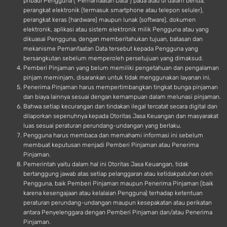
pribadi Pengguna (“Pemanfaatan Data”) pada atau di dalam benda,
perangkat elektronik (termasuk smartphone atau telepon seluler),
perangkat keras (hardware) maupun lunak (software), dokumen
elektronik, aplikasi atau sistem elektronik milik Pengguna atau yang
dikuasai Pengguna, dengan memberitahukan tujuan, batasan dan
mekanisme Pemanfaatan Data tersebut kepada Pengguna yang
bersangkutan sebelum memperoleh persetujuan yang dimaksud.
Pemberi Pinjaman yang belum memiliki pengetahuan dan pengalaman
pinjam meminjam, disarankan untuk tidak menggunakan layanan ini.
Penerima Pinjaman harus mempertimbangkan tingkat bunga pinjaman
dan biaya lainnya sesuai dengan kemampuan dalam melunasi pinjaman.
Bahwa setiap kecurangan dan tindakan ilegal tercatat secara digital dan
dilaporkan sepenuhnya kepada Otoritas Jasa Keuangan dan masyarakat
luas sesuai peraturan perundang-undangan yang berlaku.
Pengguna harus membaca dan memahami informasi ini sebelum
membuat keputusan menjadi Pemberi Pinjaman atau Penerima
Pinjaman.
Pemerintah yaitu dalam hal ini Otoritas Jasa Keuangan, tidak
bertanggung jawab atas setiap pelanggaran atau ketidakpatuhan oleh
Pengguna, baik Pemberi Pinjaman maupun Penerima Pinjaman (baik
karena kesengajaan atau kelalaian Pengguna) terhadap ketentuan
peraturan perundang-undangan maupun kesepakatan atau perikatan
antara Penyelenggara dengan Pemberi Pinjaman dan/atau Penerima
Pinjaman.