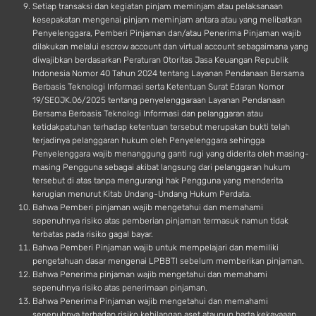
Setiap transaksi dan kegiatan pinjam meminjam atau pelaksanaan
kesepakatan mengenai pinjam meminjam antara atau yang melibatkan
Penyelenggara, Pemberi Pinjaman dan/atau Penerima Pinjaman wajib
dilakukan melalui escrow account dan virtual account sebagaimana yang
diwajibkan berdasarkan Peraturan Otoritas Jasa Keuangan Republik
Indonesia Nomor 40 Tahun 2024 tentang Layanan Pendanaan Bersama
Berbasis Teknologi Informasi serta Ketentuan Surat Edaran Nomor
19/SEOJK.06/2025 tentang penyelenggaraan Layanan Pendanaan
Bersama Berbasis Teknologi Informasi dan pelanggaran atau
ketidakpatuhan terhadap ketentuan tersebut merupakan bukti telah
terjadinya pelanggaran hukum oleh Penyelenggara sehingga
Penyelenggara wajib menanggung ganti rugi yang diderita oleh masing-
masing Pengguna sebagai akibat langsung dari pelanggaran hukum
tersebut di atas tanpa mengurangi hak Pengguna yang menderita
kerugian menurut Kitab Undang-Undang Hukum Perdata.
Bahwa Pemberi pinjaman wajib mengetahui dan memahami
sepenuhnya risiko atas pemberian pinjaman termasuk namun tidak
terbatas pada risiko gagal bayar.
Bahwa Pemberi Pinjaman wajib untuk mempelajari dan memiliki
pengetahuan dasar mengenai LPBBTI sebelum memberikan pinjaman.
Bahwa Penerima pinjaman wajib mengetahui dan memahami
sepenuhnya risiko atas penerimaan pinjaman.
Bahwa Penerima Pinjaman wajib mengetahui dan memahami
sepenuhnya terhadap risiko kehilangan aset ataupun harta kekayaaan