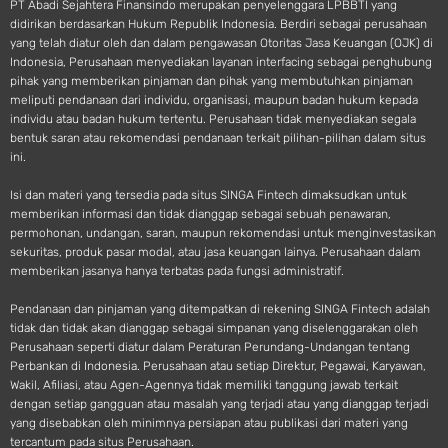
PT Abadi Sejahtera Finansindo merupakan penyelenggara LPBBTI yang
didirikan berdasarkan Hukum Republik Indonesia. Berdiri sebagai perusahaan
yang telah diatur oleh dan dalam pengawasan Otoritas Jasa Keuangan (OJK) di
Indonesia, Perusahaan menyediakan layanan interfacing sebagai penghubung
pihak yang memberikan pinjaman dan pihak yang membutuhkan pinjaman
meliputi pendanaan dari individu, organisasi, maupun badan hukum kepada
individu atau badan hukum tertentu. Perusahaan tidak menyediakan segala
bentuk saran atau rekomendasi pendanaan terkait pilihan-pilihan dalam situs
ini.
Isi dan materi yang tersedia pada situs SINGA Fintech dimaksudkan untuk
memberikan informasi dan tidak dianggap sebagai sebuah penawaran,
permohonan, undangan, saran, maupun rekomendasi untuk menginvestasikan
sekuritas, produk pasar modal, atau jasa keuangan lainya. Perusahaan dalam
memberikan jasanya hanya terbatas pada fungsi administratif.
Pendanaan dan pinjaman yang ditempatkan di rekening SINGA Fintech adalah
tidak dan tidak akan dianggap sebagai simpanan yang diselenggarakan oleh
Perusahaan seperti diatur dalam Peraturan Perundang-Undangan tentang
Perbankan di Indonesia. Perusahaan atau setiap Direktur, Pegawai, Karyawan,
Wakil, Afiliasi, atau Agen-Agennya tidak memiliki tanggung jawab terkait
dengan setiap gangguan atau masalah yang terjadi atau yang dianggap terjadi
yang disebabkan oleh minimnya persiapan atau publikasi dari materi yang
tercantum pada situs Perusahaan.