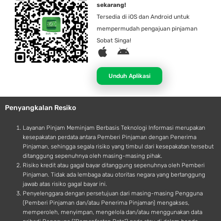
sekarang!
Tersedia di iOS dan Android untuk
mempermudah pengajuan pinjaman
Sobat Singa!
A
A
p
n
p
d
Unduh Aplikasi
l
r
e
o
Penyangkalan Resiko
i
d
Layanan Pinjam Meminjam Berbasis Teknologi Informasi merupakan
kesepakatan perdata antara Pemberi Pinjaman dengan Penerima
Pinjaman, sehingga segala risiko yang timbul dari kesepakatan tersebut
ditanggung sepenuhnya oleh masing-masing pihak.
Risiko kredit atau gagal bayar ditanggung sepenuhnya oleh Pemberi
Pinjaman. Tidak ada lembaga atau otoritas negara yang bertanggung
jawab atas risiko gagal bayar ini.
Penyelenggara dengan persetujuan dari masing-masing Pengguna
(Pemberi Pinjaman dan/atau Penerima Pinjaman) mengakses,
memperoleh, menyimpan, mengelola dan/atau menggunakan data