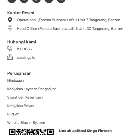
s
c
k
t
n
t
e
t
w
k
a
b
o
i
e
Kantor Resmi
g
o
k
t
d
Operational (Foresta Business Loft 3 Unit 7 Tangerang, Banten
r
o
t
i
a
k
e
n
Head Office (Foresta Business Loft 5 Unit 30 Tangerang, Banten
m
-
r
f
Hubungi Kami
1500066
cs@singa.id
Perusahaan
Himbauan
Kebijakan Layanan Pengaduan
Syarat dan Ketentuan
Kebijakan Privasi
RIPLAY
Whistle Blower System
Unduh aplikasi Singa Fintech