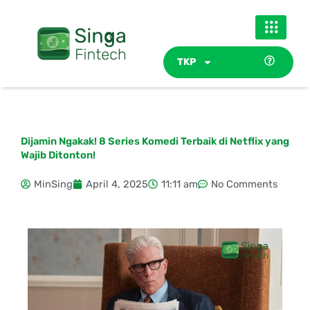
Skip
to
content
TKP
Dijamin Ngakak! 8 Series Komedi Terbaik di Netflix yang
Wajib Ditonton!
MinSing
April 4, 2025
11:11 am
No Comments