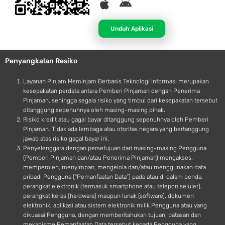
A
A
p
n
p
d
Unduh Aplikasi
l
r
e
o
Penyangkalan Resiko
i
d
Layanan Pinjam Meminjam Berbasis Teknologi Informasi merupakan
kesepakatan perdata antara Pemberi Pinjaman dengan Penerima
Pinjaman, sehingga segala risiko yang timbul dari kesepakatan tersebut
ditanggung sepenuhnya oleh masing-masing pihak.
Risiko kredit atau gagal bayar ditanggung sepenuhnya oleh Pemberi
Pinjaman. Tidak ada lembaga atau otoritas negara yang bertanggung
jawab atas risiko gagal bayar ini.
Penyelenggara dengan persetujuan dari masing-masing Pengguna
(Pemberi Pinjaman dan/atau Penerima Pinjaman) mengakses,
memperoleh, menyimpan, mengelola dan/atau menggunakan data
pribadi Pengguna (“Pemanfaatan Data”) pada atau di dalam benda,
perangkat elektronik (termasuk smartphone atau telepon seluler),
perangkat keras (hardware) maupun lunak (software), dokumen
elektronik, aplikasi atau sistem elektronik milik Pengguna atau yang
dikuasai Pengguna, dengan memberitahukan tujuan, batasan dan
mekanisme Pemanfaatan Data tersebut kepada Pengguna yang