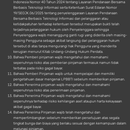
Indonesia Nomor 40 Tahun 2024 tentang Layanan Pendanaan Bersama
Berbasis Teknologi Informasi serta Ketentuan Surat Edaran Nomor
19/SEOJK.06/2025 tentang penyelenggaraan Layanan Pendanaan
Bersama Berbasis Teknologi Informasi dan pelanggaran atau
ketidakpatuhan terhadap ketentuan tersebut merupakan bukti telah
terjadinya pelanggaran hukum oleh Penyelenggara sehingga
Penyelenggara wajib menanggung ganti rugi yang diderita oleh masing-
masing Pengguna sebagai akibat langsung dari pelanggaran hukum
tersebut di atas tanpa mengurangi hak Pengguna yang menderita
kerugian menurut Kitab Undang-Undang Hukum Perdata.
Bahwa Pemberi pinjaman wajib mengetahui dan memahami
sepenuhnya risiko atas pemberian pinjaman termasuk namun tidak
terbatas pada risiko gagal bayar.
Bahwa Pemberi Pinjaman wajib untuk mempelajari dan memiliki
pengetahuan dasar mengenai LPBBTI sebelum memberikan pinjaman.
Bahwa Penerima pinjaman wajib mengetahui dan memahami
sepenuhnya risiko atas penerimaan pinjaman.
Bahwa Penerima Pinjaman wajib mengetahui dan memahami
sepenuhnya terhadap risiko kehilangan aset ataupun harta kekayaaan
akibat gagal bayar.
Bahwa Penerima Pinjaman wajib telah mengetahui dan
mempertimbangkan sebelum memberikan persetujuan atas segala
tingkat bunga dan biaya yang berlaku sesuai dengan kemampuan dalam
melunasi pinjaman.