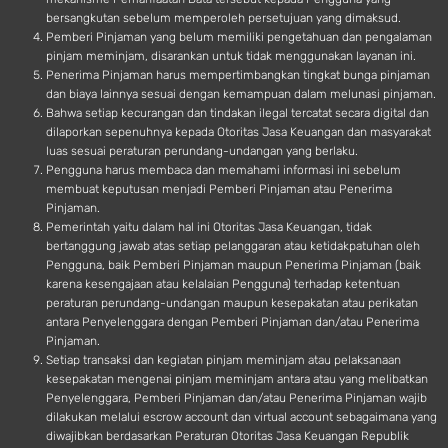
bersangkutan sebelum memperoleh persetujuan yang dimaksud.
Pemberi Pinjaman yang belum memiliki pengetahuan dan pengalaman
pinjam meminjam, disarankan untuk tidak menggunakan layanan ini.
Penerima Pinjaman harus mempertimbangkan tingkat bunga pinjaman
dan biaya lainnya sesuai dengan kemampuan dalam melunasi pinjaman.
Bahwa setiap kecurangan dan tindakan ilegal tercatat secara digital dan
dilaporkan sepenuhnya kepada Otoritas Jasa Keuangan dan masyarakat
luas sesuai peraturan perundang-undangan yang berlaku.
Pengguna harus membaca dan memahami informasi ini sebelum
membuat keputusan menjadi Pemberi Pinjaman atau Penerima
Pinjaman.
Pemerintah yaitu dalam hal ini Otoritas Jasa Keuangan, tidak
bertanggung jawab atas setiap pelanggaran atau ketidakpatuhan oleh
Pengguna, baik Pemberi Pinjaman maupun Penerima Pinjaman (baik
karena kesengajaan atau kelalaian Pengguna) terhadap ketentuan
peraturan perundang-undangan maupun kesepakatan atau perikatan
antara Penyelenggara dengan Pemberi Pinjaman dan/atau Penerima
Pinjaman.
Setiap transaksi dan kegiatan pinjam meminjam atau pelaksanaan
kesepakatan mengenai pinjam meminjam antara atau yang melibatkan
Penyelenggara, Pemberi Pinjaman dan/atau Penerima Pinjaman wajib
dilakukan melalui escrow account dan virtual account sebagaimana yang
diwajibkan berdasarkan Peraturan Otoritas Jasa Keuangan Republik