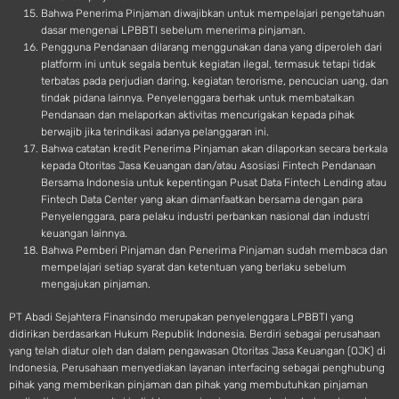
Bahwa Penerima Pinjaman diwajibkan untuk mempelajari pengetahuan
dasar mengenai LPBBTI sebelum menerima pinjaman.
Pengguna Pendanaan dilarang menggunakan dana yang diperoleh dari
platform ini untuk segala bentuk kegiatan ilegal, termasuk tetapi tidak
terbatas pada perjudian daring, kegiatan terorisme, pencucian uang, dan
tindak pidana lainnya. Penyelenggara berhak untuk membatalkan
Pendanaan dan melaporkan aktivitas mencurigakan kepada pihak
berwajib jika terindikasi adanya pelanggaran ini.
Bahwa catatan kredit Penerima Pinjaman akan dilaporkan secara berkala
kepada Otoritas Jasa Keuangan dan/atau Asosiasi Fintech Pendanaan
Bersama Indonesia untuk kepentingan Pusat Data Fintech Lending atau
Fintech Data Center yang akan dimanfaatkan bersama dengan para
Penyelenggara, para pelaku industri perbankan nasional dan industri
keuangan lainnya.
Bahwa Pemberi Pinjaman dan Penerima Pinjaman sudah membaca dan
mempelajari setiap syarat dan ketentuan yang berlaku sebelum
mengajukan pinjaman.
PT Abadi Sejahtera Finansindo merupakan penyelenggara LPBBTI yang
didirikan berdasarkan Hukum Republik Indonesia. Berdiri sebagai perusahaan
yang telah diatur oleh dan dalam pengawasan Otoritas Jasa Keuangan (OJK) di
Indonesia, Perusahaan menyediakan layanan interfacing sebagai penghubung
pihak yang memberikan pinjaman dan pihak yang membutuhkan pinjaman