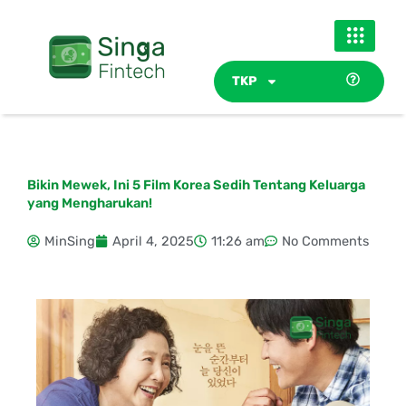
Skip
to
content
TKP
Bikin Mewek, Ini 5 Film Korea Sedih Tentang Keluarga
yang Mengharukan!
MinSing
April 4, 2025
11:26 am
No Comments