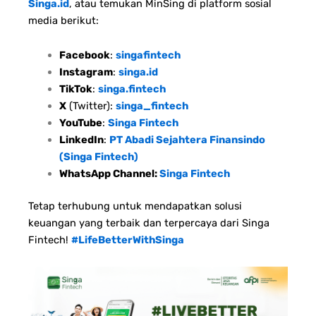
Singa.id
, atau temukan MinSing di platform sosial
media berikut:
Facebook
:
singafintech
Instagram
:
singa.id
TikTok
:
singa.fintech
X
(Twitter):
singa_fintech
YouTube
:
Singa Fintech
LinkedIn
:
PT Abadi Sejahtera Finansindo
(Singa Fintech)
WhatsApp Channel:
Singa Fintech
Tetap terhubung untuk mendapatkan solusi
keuangan yang terbaik dan terpercaya dari Singa
Fintech!
#LifeBetterWithSinga