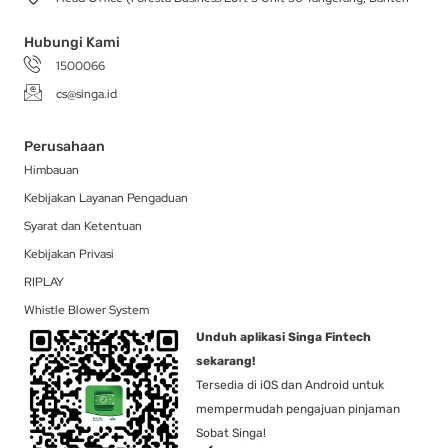
m
-
r
f
Hubungi Kami
1500066
cs@singa.id
Perusahaan
Himbauan
Kebijakan Layanan Pengaduan
Syarat dan Ketentuan
Kebijakan Privasi
RIPLAY
Whistle Blower System
Unduh aplikasi Singa Fintech
sekarang!
Tersedia di iOS dan Android untuk
mempermudah pengajuan pinjaman
Sobat Singa!