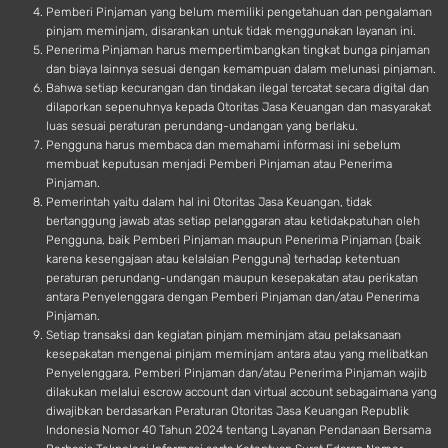
Pemberi Pinjaman yang belum memiliki pengetahuan dan pengalaman
pinjam meminjam, disarankan untuk tidak menggunakan layanan ini.
Penerima Pinjaman harus mempertimbangkan tingkat bunga pinjaman
dan biaya lainnya sesuai dengan kemampuan dalam melunasi pinjaman.
Bahwa setiap kecurangan dan tindakan ilegal tercatat secara digital dan
dilaporkan sepenuhnya kepada Otoritas Jasa Keuangan dan masyarakat
luas sesuai peraturan perundang-undangan yang berlaku.
Pengguna harus membaca dan memahami informasi ini sebelum
membuat keputusan menjadi Pemberi Pinjaman atau Penerima
Pinjaman.
Pemerintah yaitu dalam hal ini Otoritas Jasa Keuangan, tidak
bertanggung jawab atas setiap pelanggaran atau ketidakpatuhan oleh
Pengguna, baik Pemberi Pinjaman maupun Penerima Pinjaman (baik
karena kesengajaan atau kelalaian Pengguna) terhadap ketentuan
peraturan perundang-undangan maupun kesepakatan atau perikatan
antara Penyelenggara dengan Pemberi Pinjaman dan/atau Penerima
Pinjaman.
Setiap transaksi dan kegiatan pinjam meminjam atau pelaksanaan
kesepakatan mengenai pinjam meminjam antara atau yang melibatkan
Penyelenggara, Pemberi Pinjaman dan/atau Penerima Pinjaman wajib
dilakukan melalui escrow account dan virtual account sebagaimana yang
diwajibkan berdasarkan Peraturan Otoritas Jasa Keuangan Republik
Indonesia Nomor 40 Tahun 2024 tentang Layanan Pendanaan Bersama