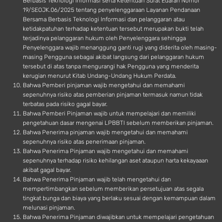
Berbasis Teknologi Informasi serta Ketentuan Surat Edaran Nomor
19/SEOJK.06/2025 tentang penyelenggaraan Layanan Pendanaan
Bersama Berbasis Teknologi Informasi dan pelanggaran atau
ketidakpatuhan terhadap ketentuan tersebut merupakan bukti telah
terjadinya pelanggaran hukum oleh Penyelenggara sehingga
Penyelenggara wajib menanggung ganti rugi yang diderita oleh masing-
masing Pengguna sebagai akibat langsung dari pelanggaran hukum
tersebut di atas tanpa mengurangi hak Pengguna yang menderita
kerugian menurut Kitab Undang-Undang Hukum Perdata.
Bahwa Pemberi pinjaman wajib mengetahui dan memahami
sepenuhnya risiko atas pemberian pinjaman termasuk namun tidak
terbatas pada risiko gagal bayar.
Bahwa Pemberi Pinjaman wajib untuk mempelajari dan memiliki
pengetahuan dasar mengenai LPBBTI sebelum memberikan pinjaman.
Bahwa Penerima pinjaman wajib mengetahui dan memahami
sepenuhnya risiko atas penerimaan pinjaman.
Bahwa Penerima Pinjaman wajib mengetahui dan memahami
sepenuhnya terhadap risiko kehilangan aset ataupun harta kekayaaan
akibat gagal bayar.
Bahwa Penerima Pinjaman wajib telah mengetahui dan
mempertimbangkan sebelum memberikan persetujuan atas segala
tingkat bunga dan biaya yang berlaku sesuai dengan kemampuan dalam
melunasi pinjaman.
Bahwa Penerima Pinjaman diwajibkan untuk mempelajari pengetahuan