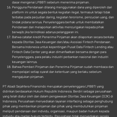
dasar mengenai LPBBTI sebelum menerima pinjaman.
Pengguna Pendanaan dilarang menggunakan dana yang diperoleh dari
platform ini untuk segala bentuk kegiatan ilegal, termasuk tetapi tidak
terbatas pada perjudian daring, kegiatan terorisme, pencucian uang, dan
tindak pidana lainnya. Penyelenggara berhak untuk membatalkan
Pendanaan dan melaporkan aktivitas mencurigakan kepada pihak
berwajib jika terindikasi adanya pelanggaran ini.
Bahwa catatan kredit Penerima Pinjaman akan dilaporkan secara berkala
kepada Otoritas Jasa Keuangan dan/atau Asosiasi Fintech Pendanaan
Bersama Indonesia untuk kepentingan Pusat Data Fintech Lending atau
Fintech Data Center yang akan dimanfaatkan bersama dengan para
Penyelenggara, para pelaku industri perbankan nasional dan industri
keuangan lainnya.
Bahwa Pemberi Pinjaman dan Penerima Pinjaman sudah membaca dan
mempelajari setiap syarat dan ketentuan yang berlaku sebelum
mengajukan pinjaman.
PT Abadi Sejahtera Finansindo merupakan penyelenggara LPBBTI yang
didirikan berdasarkan Hukum Republik Indonesia. Berdiri sebagai perusahaan
yang telah diatur oleh dan dalam pengawasan Otoritas Jasa Keuangan (OJK) di
Indonesia, Perusahaan menyediakan layanan interfacing sebagai penghubung
pihak yang memberikan pinjaman dan pihak yang membutuhkan pinjaman
meliputi pendanaan dari individu, organisasi, maupun badan hukum kepada
individu atau badan hukum tertentu. Perusahaan tidak menyediakan segala