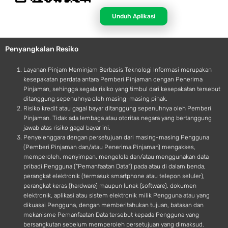
p
n
p
d
Unduh Aplikasi
l
r
e
o
Penyangkalan Resiko
i
d
Layanan Pinjam Meminjam Berbasis Teknologi Informasi merupakan
kesepakatan perdata antara Pemberi Pinjaman dengan Penerima
Pinjaman, sehingga segala risiko yang timbul dari kesepakatan tersebut
ditanggung sepenuhnya oleh masing-masing pihak.
Risiko kredit atau gagal bayar ditanggung sepenuhnya oleh Pemberi
Pinjaman. Tidak ada lembaga atau otoritas negara yang bertanggung
jawab atas risiko gagal bayar ini.
Penyelenggara dengan persetujuan dari masing-masing Pengguna
(Pemberi Pinjaman dan/atau Penerima Pinjaman) mengakses,
memperoleh, menyimpan, mengelola dan/atau menggunakan data
pribadi Pengguna (“Pemanfaatan Data”) pada atau di dalam benda,
perangkat elektronik (termasuk smartphone atau telepon seluler),
perangkat keras (hardware) maupun lunak (software), dokumen
elektronik, aplikasi atau sistem elektronik milik Pengguna atau yang
dikuasai Pengguna, dengan memberitahukan tujuan, batasan dan
mekanisme Pemanfaatan Data tersebut kepada Pengguna yang
bersangkutan sebelum memperoleh persetujuan yang dimaksud.