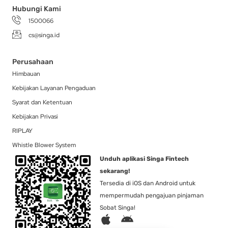
Hubungi Kami
1500066
cs@singa.id
Perusahaan
Himbauan
Kebijakan Layanan Pengaduan
Syarat dan Ketentuan
Kebijakan Privasi
RIPLAY
Whistle Blower System
Unduh aplikasi Singa Fintech
sekarang!
Tersedia di iOS dan Android untuk
mempermudah pengajuan pinjaman
Sobat Singa!
A
A