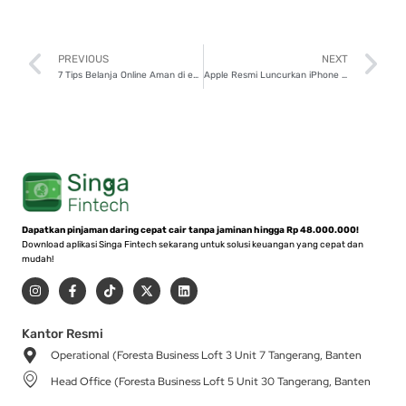
Prev
N
PREVIOUS
NEXT
7 Tips Belanja Online Aman di e-Commerce
Apple Resmi Luncurkan iPhone 15, Cek Harga dan Spesifikasinya!
Dapatkan pinjaman daring cepat cair tanpa jaminan hingga Rp 48.000.000!
Download aplikasi Singa Fintech sekarang untuk solusi keuangan yang cepat dan
mudah!
I
F
T
X
L
n
a
i
-
i
s
c
k
t
n
t
e
t
w
k
a
b
o
i
e
Kantor Resmi
g
o
k
t
d
Operational (Foresta Business Loft 3 Unit 7 Tangerang, Banten
r
o
t
i
a
k
e
n
Head Office (Foresta Business Loft 5 Unit 30 Tangerang, Banten
m
-
r
f