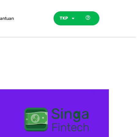
TKP
antuan