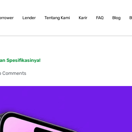
orrower
Lender
Tentang Kami
Karir
FAQ
Blog
B
n Spesifikasinya!
o Comments