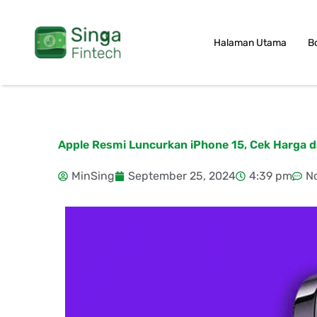
Skip
to
Halaman Utama
B
content
Apple Resmi Luncurkan iPhone 15, Cek Harga da
MinSing
September 25, 2024
4:39 pm
N