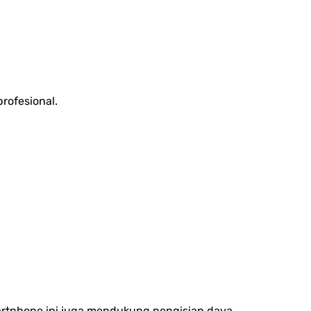
rofesional.
martphone ini juga mendukung pengisian daya