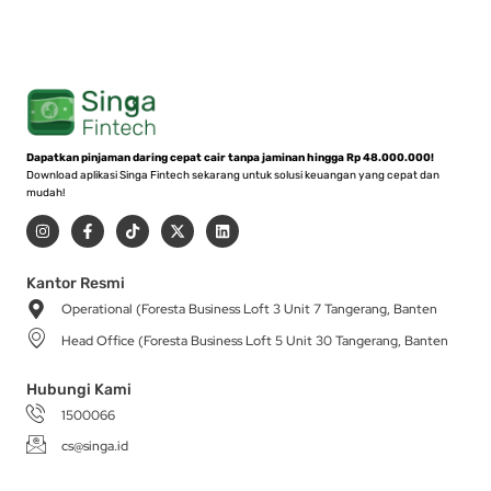
Dapatkan pinjaman daring cepat cair tanpa jaminan hingga Rp 48.000.000!
Download aplikasi Singa Fintech sekarang untuk solusi keuangan yang cepat dan
mudah!
I
F
T
X
L
n
a
i
-
i
s
c
k
t
n
t
e
t
w
k
a
b
o
i
e
Kantor Resmi
g
o
k
t
d
Operational (Foresta Business Loft 3 Unit 7 Tangerang, Banten
r
o
t
i
a
k
e
n
Head Office (Foresta Business Loft 5 Unit 30 Tangerang, Banten
m
-
r
f
Hubungi Kami
1500066
cs@singa.id