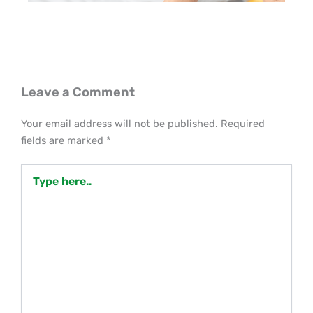
Leave a Comment
Your email address will not be published.
Required
fields are marked
*
Type
here..