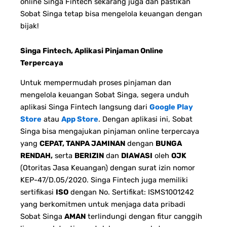
online Singa Fintech sekarang juga dan pastikan
Sobat Singa tetap bisa mengelola keuangan dengan
bijak!
Singa Fintech, Aplikasi Pinjaman Online
Terpercaya
Untuk mempermudah proses pinjaman dan
mengelola keuangan Sobat Singa, segera unduh
aplikasi Singa Fintech langsung dari
Google Play
Store
atau
App Store
. Dengan aplikasi ini, Sobat
Singa bisa mengajukan pinjaman online terpercaya
yang
CEPAT, TANPA JAMINAN
dengan
BUNGA
RENDAH,
serta
BERIZIN
dan
DIAWASI
oleh
OJK
(Otoritas Jasa Keuangan) dengan surat izin nomor
KEP-47/D.05/2020. Singa Fintech juga memiliki
sertifikasi
ISO
dengan No. Sertifikat: ISMS1001242
yang berkomitmen untuk menjaga data pribadi
Sobat Singa
AMAN
terlindungi dengan fitur canggih