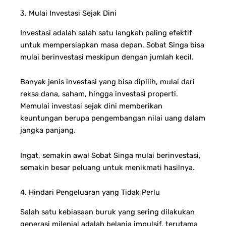
3. Mulai Investasi Sejak Dini
Investasi adalah salah satu langkah paling efektif
untuk mempersiapkan masa depan. Sobat Singa bisa
mulai berinvestasi meskipun dengan jumlah kecil.
Banyak jenis investasi yang bisa dipilih, mulai dari
reksa dana, saham, hingga investasi properti.
Memulai investasi sejak dini memberikan
keuntungan berupa pengembangan nilai uang dalam
jangka panjang.
Ingat, semakin awal Sobat Singa mulai berinvestasi,
semakin besar peluang untuk menikmati hasilnya.
4. Hindari Pengeluaran yang Tidak Perlu
Salah satu kebiasaan buruk yang sering dilakukan
generasi milenial adalah belanja impulsif, terutama