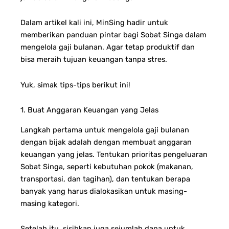
Dalam artikel kali ini, MinSing hadir untuk
memberikan panduan pintar bagi Sobat Singa dalam
mengelola gaji bulanan. Agar tetap produktif dan
bisa meraih tujuan keuangan tanpa stres.
Yuk, simak tips-tips berikut ini!
1. Buat Anggaran Keuangan yang Jelas
Langkah pertama untuk mengelola gaji bulanan
dengan bijak adalah dengan membuat anggaran
keuangan yang jelas. Tentukan prioritas pengeluaran
Sobat Singa, seperti kebutuhan pokok (makanan,
transportasi, dan tagihan), dan tentukan berapa
banyak yang harus dialokasikan untuk masing-
masing kategori.
Setelah itu, sisihkan juga sejumlah dana untuk