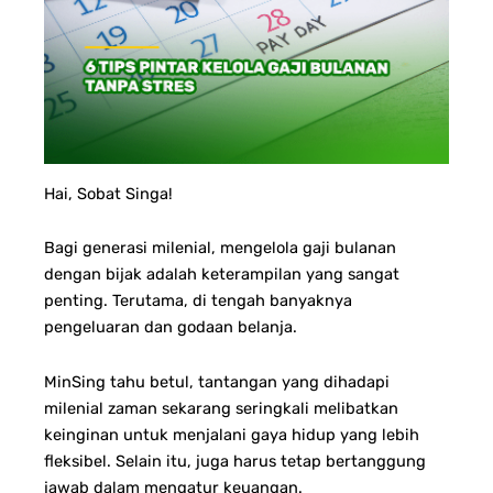
Hai, Sobat Singa!
Bagi generasi milenial, mengelola gaji bulanan
dengan bijak adalah keterampilan yang sangat
penting. Terutama, di tengah banyaknya
pengeluaran dan godaan belanja.
MinSing tahu betul, tantangan yang dihadapi
milenial zaman sekarang seringkali melibatkan
keinginan untuk menjalani gaya hidup yang lebih
fleksibel. Selain itu, juga harus tetap bertanggung
jawab dalam mengatur keuangan.