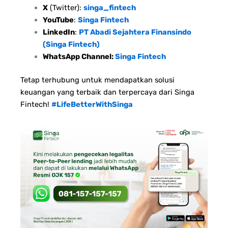
X
(Twitter):
singa_fintech
YouTube
:
Singa Fintech
LinkedIn
:
PT Abadi Sejahtera Finansindo
(Singa Fintech)
WhatsApp Channel:
Singa Fintech
Tetap terhubung untuk mendapatkan solusi
keuangan yang terbaik dan terpercaya dari Singa
Fintech!
#LifeBetterWithSinga