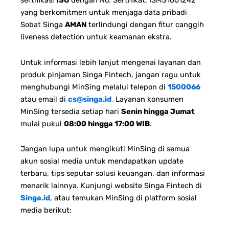
sertifikasi
ISO
dengan No. Sertifikat: ISMS1001242
yang berkomitmen untuk menjaga data pribadi
Sobat Singa
AMAN
terlindungi dengan fitur canggih
liveness detection untuk keamanan ekstra.
Untuk informasi lebih lanjut mengenai layanan dan
produk pinjaman Singa Fintech, jangan ragu untuk
menghubungi MinSing melalui telepon di
1500066
atau email di
cs@singa.id
.
Layanan konsumen
MinSing tersedia setiap hari
Senin hingga Jumat
mulai pukul
08:00 hingga 17:00 WIB
.
Jangan lupa untuk mengikuti MinSing di semua
akun sosial media untuk mendapatkan update
terbaru, tips seputar solusi keuangan, dan informasi
menarik lainnya. Kunjungi website Singa Fintech di
Singa.id
, atau temukan MinSing di platform sosial
media berikut: