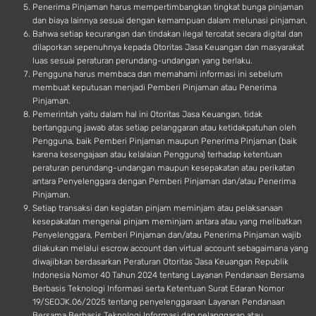
Penerima Pinjaman harus mempertimbangkan tingkat bunga pinjaman
dan biaya lainnya sesuai dengan kemampuan dalam melunasi pinjaman.
Bahwa setiap kecurangan dan tindakan ilegal tercatat secara digital dan
dilaporkan sepenuhnya kepada Otoritas Jasa Keuangan dan masyarakat
luas sesuai peraturan perundang-undangan yang berlaku.
Pengguna harus membaca dan memahami informasi ini sebelum
membuat keputusan menjadi Pemberi Pinjaman atau Penerima
Pinjaman.
Pemerintah yaitu dalam hal ini Otoritas Jasa Keuangan, tidak
bertanggung jawab atas setiap pelanggaran atau ketidakpatuhan oleh
Pengguna, baik Pemberi Pinjaman maupun Penerima Pinjaman (baik
karena kesengajaan atau kelalaian Pengguna) terhadap ketentuan
peraturan perundang-undangan maupun kesepakatan atau perikatan
antara Penyelenggara dengan Pemberi Pinjaman dan/atau Penerima
Pinjaman.
Setiap transaksi dan kegiatan pinjam meminjam atau pelaksanaan
kesepakatan mengenai pinjam meminjam antara atau yang melibatkan
Penyelenggara, Pemberi Pinjaman dan/atau Penerima Pinjaman wajib
dilakukan melalui escrow account dan virtual account sebagaimana yang
diwajibkan berdasarkan Peraturan Otoritas Jasa Keuangan Republik
Indonesia Nomor 40 Tahun 2024 tentang Layanan Pendanaan Bersama
Berbasis Teknologi Informasi serta Ketentuan Surat Edaran Nomor
19/SEOJK.06/2025 tentang penyelenggaraan Layanan Pendanaan
Bersama Berbasis Teknologi Informasi dan pelanggaran atau