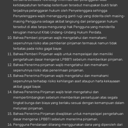
ketidakpatuhan terhadap ketentuan tersebut merupakan bukti telah
terjadinya pelanggaran hukum oleh Penyelenggara sehingga
Penyelenggara wajib menanggung ganti rugi yang diderita oleh masing-
masing Pengguna sebagai akibat langsung dari pelanggaran hukum
tersebut di atas tanpa mengurangi hak Pengguna yang menderita
kerugian menurut Kitab Undang-Undang Hukum Perdata.
Bahwa Pemberi pinjaman wajib mengetahui dan memahami
sepenuhnya risiko atas pemberian pinjaman termasuk namun tidak
terbatas pada risiko gagal bayar.
Bahwa Pemberi Pinjaman wajib untuk mempelajari dan memiliki
pengetahuan dasar mengenai LPBBTI sebelum memberikan pinjaman.
Bahwa Penerima pinjaman wajib mengetahui dan memahami
sepenuhnya risiko atas penerimaan pinjaman.
Bahwa Penerima Pinjaman wajib mengetahui dan memahami
sepenuhnya terhadap risiko kehilangan aset ataupun harta kekayaaan
akibat gagal bayar.
Bahwa Penerima Pinjaman wajib telah mengetahui dan
mempertimbangkan sebelum memberikan persetujuan atas segala
tingkat bunga dan biaya yang berlaku sesuai dengan kemampuan dalam
melunasi pinjaman.
Bahwa Penerima Pinjaman diwajibkan untuk mempelajari pengetahuan
dasar mengenai LPBBTI sebelum menerima pinjaman.
Pengguna Pendanaan dilarang menggunakan dana yang diperoleh dari