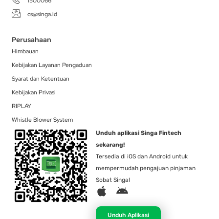
1500066
cs@singa.id
Perusahaan
Himbauan
Kebijakan Layanan Pengaduan
Syarat dan Ketentuan
Kebijakan Privasi
RIPLAY
Whistle Blower System
Unduh aplikasi Singa Fintech
sekarang!
Tersedia di iOS dan Android untuk
mempermudah pengajuan pinjaman
Sobat Singa!
A
A
p
n
p
d
Unduh Aplikasi