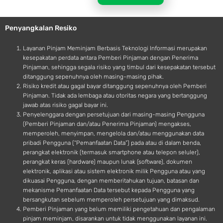
l
r
e
o
Penyangkalan Resiko
i
d
Layanan Pinjam Meminjam Berbasis Teknologi Informasi merupakan
kesepakatan perdata antara Pemberi Pinjaman dengan Penerima
Pinjaman, sehingga segala risiko yang timbul dari kesepakatan tersebut
ditanggung sepenuhnya oleh masing-masing pihak.
Risiko kredit atau gagal bayar ditanggung sepenuhnya oleh Pemberi
Pinjaman. Tidak ada lembaga atau otoritas negara yang bertanggung
jawab atas risiko gagal bayar ini.
Penyelenggara dengan persetujuan dari masing-masing Pengguna
(Pemberi Pinjaman dan/atau Penerima Pinjaman) mengakses,
memperoleh, menyimpan, mengelola dan/atau menggunakan data
pribadi Pengguna (“Pemanfaatan Data”) pada atau di dalam benda,
perangkat elektronik (termasuk smartphone atau telepon seluler),
perangkat keras (hardware) maupun lunak (software), dokumen
elektronik, aplikasi atau sistem elektronik milik Pengguna atau yang
dikuasai Pengguna, dengan memberitahukan tujuan, batasan dan
mekanisme Pemanfaatan Data tersebut kepada Pengguna yang
bersangkutan sebelum memperoleh persetujuan yang dimaksud.
Pemberi Pinjaman yang belum memiliki pengetahuan dan pengalaman
pinjam meminjam, disarankan untuk tidak menggunakan layanan ini.