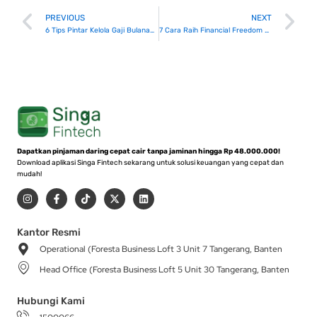
Prev
N
PREVIOUS
NEXT
6 Tips Pintar Kelola Gaji Bulanan Tanpa Stres
7 Cara Raih Financial Freedom untuk Masa Depan Lebih Tenang
Dapatkan pinjaman daring cepat cair tanpa jaminan hingga Rp 48.000.000!
Download aplikasi Singa Fintech sekarang untuk solusi keuangan yang cepat dan
mudah!
I
F
T
X
L
n
a
i
-
i
s
c
k
t
n
t
e
t
w
k
a
b
o
i
e
Kantor Resmi
g
o
k
t
d
Operational (Foresta Business Loft 3 Unit 7 Tangerang, Banten
r
o
t
i
a
k
e
n
Head Office (Foresta Business Loft 5 Unit 30 Tangerang, Banten
m
-
r
f
Hubungi Kami