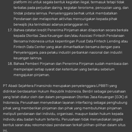
platform ini untuk segala bentuk kegiatan ilegal, termasuk tetapi tidak
terbatas pada perjudian daring, kegiatan terorisme, pencucian uang, dan
tindak pidana lainnya. Penyelenggara berhak untuk membatalkan
Pendanaan dan melaporkan aktivitas mencurigakan kepada pihak
berwajib jika terindikasi adanya pelanggaran ini.
Bahwa catatan kredit Penerima Pinjaman akan dilaporkan secara berkala
kepada Otoritas Jasa Keuangan dan/atau Asosiasi Fintech Pendanaan
Bersama Indonesia untuk kepentingan Pusat Data Fintech Lending atau
Fintech Data Center yang akan dimanfaatkan bersama dengan para
Penyelenggara, para pelaku industri perbankan nasional dan industri
keuangan lainnya.
Bahwa Pemberi Pinjaman dan Penerima Pinjaman sudah membaca dan
mempelajari setiap syarat dan ketentuan yang berlaku sebelum
mengajukan pinjaman.
PT Abadi Sejahtera Finansindo merupakan penyelenggara LPBBTI yang
didirikan berdasarkan Hukum Republik Indonesia. Berdiri sebagai perusahaan
yang telah diatur oleh dan dalam pengawasan Otoritas Jasa Keuangan (OJK) di
Indonesia, Perusahaan menyediakan layanan interfacing sebagai penghubung
pihak yang memberikan pinjaman dan pihak yang membutuhkan pinjaman
meliputi pendanaan dari individu, organisasi, maupun badan hukum kepada
individu atau badan hukum tertentu. Perusahaan tidak menyediakan segala
bentuk saran atau rekomendasi pendanaan terkait pilihan-pilihan dalam situs
ini.