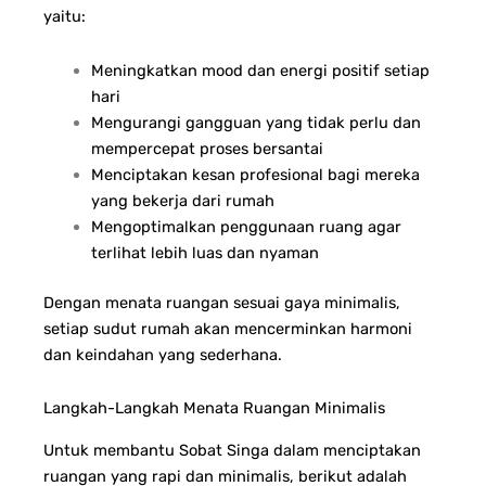
yaitu:
Meningkatkan mood dan energi positif setiap
hari
Mengurangi gangguan yang tidak perlu dan
mempercepat proses bersantai
Menciptakan kesan profesional bagi mereka
yang bekerja dari rumah
Mengoptimalkan penggunaan ruang agar
terlihat lebih luas dan nyaman
Dengan menata ruangan sesuai gaya minimalis,
setiap sudut rumah akan mencerminkan harmoni
dan keindahan yang sederhana.
Langkah-Langkah Menata Ruangan Minimalis
Untuk membantu Sobat Singa dalam menciptakan
ruangan yang rapi dan minimalis, berikut adalah