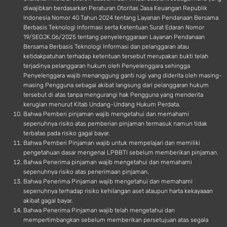
diwajibkan berdasarkan Peraturan Otoritas Jasa Keuangan Republik
Indonesia Nomor 40 Tahun 2024 tentang Layanan Pendanaan Bersama
Berbasis Teknologi Informasi serta Ketentuan Surat Edaran Nomor
19/SEOJK.06/2025 tentang penyelenggaraan Layanan Pendanaan
Bersama Berbasis Teknologi Informasi dan pelanggaran atau
ketidakpatuhan terhadap ketentuan tersebut merupakan bukti telah
terjadinya pelanggaran hukum oleh Penyelenggara sehingga
Penyelenggara wajib menanggung ganti rugi yang diderita oleh masing-
masing Pengguna sebagai akibat langsung dari pelanggaran hukum
tersebut di atas tanpa mengurangi hak Pengguna yang menderita
kerugian menurut Kitab Undang-Undang Hukum Perdata.
Bahwa Pemberi pinjaman wajib mengetahui dan memahami
sepenuhnya risiko atas pemberian pinjaman termasuk namun tidak
terbatas pada risiko gagal bayar.
Bahwa Pemberi Pinjaman wajib untuk mempelajari dan memiliki
pengetahuan dasar mengenai LPBBTI sebelum memberikan pinjaman.
Bahwa Penerima pinjaman wajib mengetahui dan memahami
sepenuhnya risiko atas penerimaan pinjaman.
Bahwa Penerima Pinjaman wajib mengetahui dan memahami
sepenuhnya terhadap risiko kehilangan aset ataupun harta kekayaaan
akibat gagal bayar.
Bahwa Penerima Pinjaman wajib telah mengetahui dan
mempertimbangkan sebelum memberikan persetujuan atas segala