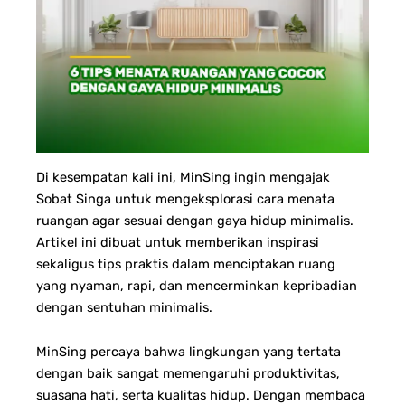
Di kesempatan kali ini, MinSing ingin mengajak
Sobat Singa untuk mengeksplorasi cara menata
ruangan agar sesuai dengan gaya hidup minimalis.
Artikel ini dibuat untuk memberikan inspirasi
sekaligus tips praktis dalam menciptakan ruang
yang nyaman, rapi, dan mencerminkan kepribadian
dengan sentuhan minimalis.
MinSing percaya bahwa lingkungan yang tertata
dengan baik sangat memengaruhi produktivitas,
suasana hati, serta kualitas hidup. Dengan membaca