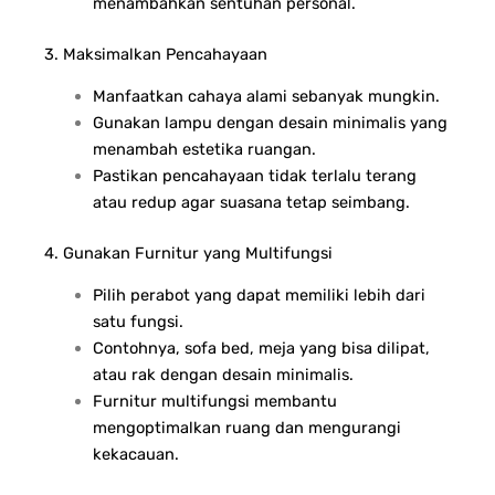
menambahkan sentuhan personal.
3. Maksimalkan Pencahayaan
Manfaatkan cahaya alami sebanyak mungkin.
Gunakan lampu dengan desain minimalis yang
menambah estetika ruangan.
Pastikan pencahayaan tidak terlalu terang
atau redup agar suasana tetap seimbang.
4. Gunakan Furnitur yang Multifungsi
Pilih perabot yang dapat memiliki lebih dari
satu fungsi.
Contohnya, sofa bed, meja yang bisa dilipat,
atau rak dengan desain minimalis.
Furnitur multifungsi membantu
mengoptimalkan ruang dan mengurangi
kekacauan.