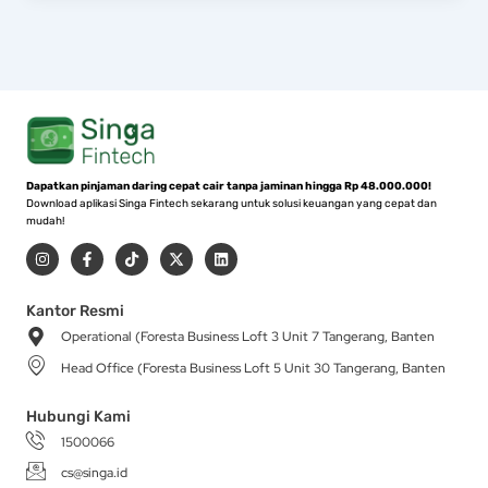
Dapatkan pinjaman daring cepat cair tanpa jaminan hingga Rp 48.000.000!
Download aplikasi Singa Fintech sekarang untuk solusi keuangan yang cepat dan
mudah!
I
F
T
X
L
n
a
i
-
i
s
c
k
t
n
t
e
t
w
k
a
b
o
i
e
Kantor Resmi
g
o
k
t
d
Operational (Foresta Business Loft 3 Unit 7 Tangerang, Banten
r
o
t
i
a
k
e
n
Head Office (Foresta Business Loft 5 Unit 30 Tangerang, Banten
m
-
r
f
Hubungi Kami
1500066
cs@singa.id