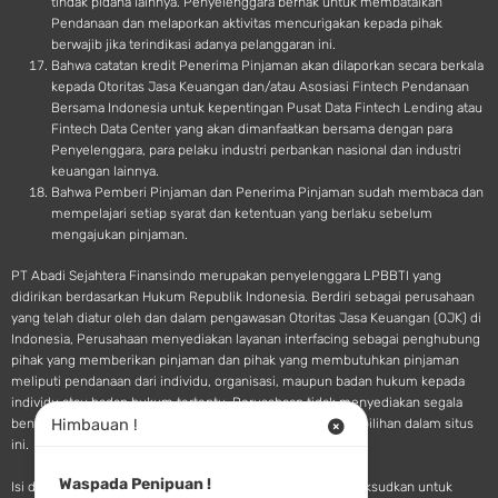
tindak pidana lainnya. Penyelenggara berhak untuk membatalkan
Pendanaan dan melaporkan aktivitas mencurigakan kepada pihak
berwajib jika terindikasi adanya pelanggaran ini.
Bahwa catatan kredit Penerima Pinjaman akan dilaporkan secara berkala
kepada Otoritas Jasa Keuangan dan/atau Asosiasi Fintech Pendanaan
Bersama Indonesia untuk kepentingan Pusat Data Fintech Lending atau
Fintech Data Center yang akan dimanfaatkan bersama dengan para
Penyelenggara, para pelaku industri perbankan nasional dan industri
keuangan lainnya.
Bahwa Pemberi Pinjaman dan Penerima Pinjaman sudah membaca dan
mempelajari setiap syarat dan ketentuan yang berlaku sebelum
mengajukan pinjaman.
PT Abadi Sejahtera Finansindo merupakan penyelenggara LPBBTI yang
didirikan berdasarkan Hukum Republik Indonesia. Berdiri sebagai perusahaan
yang telah diatur oleh dan dalam pengawasan Otoritas Jasa Keuangan (OJK) di
Indonesia, Perusahaan menyediakan layanan interfacing sebagai penghubung
pihak yang memberikan pinjaman dan pihak yang membutuhkan pinjaman
meliputi pendanaan dari individu, organisasi, maupun badan hukum kepada
individu atau badan hukum tertentu. Perusahaan tidak menyediakan segala
Himbauan !
bentuk saran atau rekomendasi pendanaan terkait pilihan-pilihan dalam situs
ini.
Waspada Penipuan !
Isi dan materi yang tersedia pada situs SINGA Fintech dimaksudkan untuk