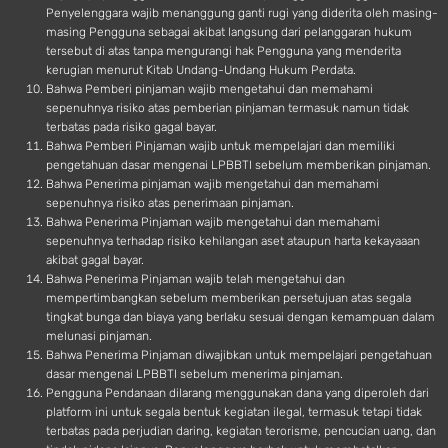
Penyelenggara wajib menanggung ganti rugi yang diderita oleh masing-
masing Pengguna sebagai akibat langsung dari pelanggaran hukum
tersebut di atas tanpa mengurangi hak Pengguna yang menderita
kerugian menurut Kitab Undang-Undang Hukum Perdata.
Bahwa Pemberi pinjaman wajib mengetahui dan memahami
sepenuhnya risiko atas pemberian pinjaman termasuk namun tidak
terbatas pada risiko gagal bayar.
Bahwa Pemberi Pinjaman wajib untuk mempelajari dan memiliki
pengetahuan dasar mengenai LPBBTI sebelum memberikan pinjaman.
Bahwa Penerima pinjaman wajib mengetahui dan memahami
sepenuhnya risiko atas penerimaan pinjaman.
Bahwa Penerima Pinjaman wajib mengetahui dan memahami
sepenuhnya terhadap risiko kehilangan aset ataupun harta kekayaaan
akibat gagal bayar.
Bahwa Penerima Pinjaman wajib telah mengetahui dan
mempertimbangkan sebelum memberikan persetujuan atas segala
tingkat bunga dan biaya yang berlaku sesuai dengan kemampuan dalam
melunasi pinjaman.
Bahwa Penerima Pinjaman diwajibkan untuk mempelajari pengetahuan
dasar mengenai LPBBTI sebelum menerima pinjaman.
Pengguna Pendanaan dilarang menggunakan dana yang diperoleh dari
platform ini untuk segala bentuk kegiatan ilegal, termasuk tetapi tidak
terbatas pada perjudian daring, kegiatan terorisme, pencucian uang, dan