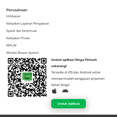
Perusahaan
Himbauan
Kebijakan Layanan Pengaduan
Syarat dan Ketentuan
Kebijakan Privasi
RIPLAY
Whistle Blower System
Unduh aplikasi Singa Fintech
sekarang!
Tersedia di iOS dan Android untuk
mempermudah pengajuan pinjaman
Sobat Singa!
A
A
p
n
p
d
Unduh Aplikasi
l
r
e
o