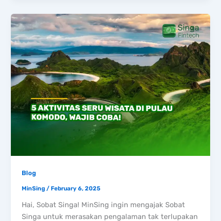
Blog
MinSing
/
February 6, 2025
Hai, Sobat Singa! MinSing ingin mengajak Sobat
Singa untuk merasakan pengalaman tak terlupakan