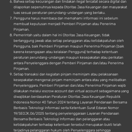
Bahwa setiap kecurangan dan tindakan ilegal tercatat secara digital dan
dilaporkan sepenuhnya kepada Otoritas Jasa Keuangan dan masyarakat
luas sesuai peraturan perundang-undangan yang berlaku.
Pengguna harus membaca dan memahami informasi ini sebelum
membuat keputusan menjadi Pemberi Pinjaman atau Penerima
Pinjaman.
Pemerintah yaitu dalam hal ini Otoritas Jasa Keuangan, tidak
bertanggung jawab atas setiap pelanggaran atau ketidakpatuhan oleh
Pengguna, baik Pemberi Pinjaman maupun Penerima Pinjaman (baik
karena kesengajaan atau kelalaian Pengguna) terhadap ketentuan
peraturan perundang-undangan maupun kesepakatan atau perikatan
antara Penyelenggara dengan Pemberi Pinjaman dan/atau Penerima
Pinjaman.
Setiap transaksi dan kegiatan pinjam meminjam atau pelaksanaan
kesepakatan mengenai pinjam meminjam antara atau yang melibatkan
Penyelenggara, Pemberi Pinjaman dan/atau Penerima Pinjaman wajib
dilakukan melalui escrow account dan virtual account sebagaimana yang
diwajibkan berdasarkan Peraturan Otoritas Jasa Keuangan Republik
Indonesia Nomor 40 Tahun 2024 tentang Layanan Pendanaan Bersama
Berbasis Teknologi Informasi serta Ketentuan Surat Edaran Nomor
19/SEOJK.06/2025 tentang penyelenggaraan Layanan Pendanaan
Bersama Berbasis Teknologi Informasi dan pelanggaran atau
ketidakpatuhan terhadap ketentuan tersebut merupakan bukti telah
terjadinya pelanggaran hukum oleh Penyelenggara sehingga