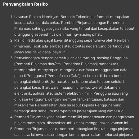
Penyangkalan Resiko
i
d
Layanan Pinjam Meminjam Berbasis Teknologi Informasi merupakan
kesepakatan perdata antara Pemberi Pinjaman dengan Penerima
Pinjaman, sehingga segala risiko yang timbul dari kesepakatan tersebut
ditanggung sepenuhnya oleh masing-masing pihak.
Risiko kredit atau gagal bayar ditanggung sepenuhnya oleh Pemberi
Pinjaman. Tidak ada lembaga atau otoritas negara yang bertanggung
jawab atas risiko gagal bayar ini.
Penyelenggara dengan persetujuan dari masing-masing Pengguna
(Pemberi Pinjaman dan/atau Penerima Pinjaman) mengakses,
memperoleh, menyimpan, mengelola dan/atau menggunakan data
pribadi Pengguna (“Pemanfaatan Data”) pada atau di dalam benda,
perangkat elektronik (termasuk smartphone atau telepon seluler),
perangkat keras (hardware) maupun lunak (software), dokumen
elektronik, aplikasi atau sistem elektronik milik Pengguna atau yang
dikuasai Pengguna, dengan memberitahukan tujuan, batasan dan
mekanisme Pemanfaatan Data tersebut kepada Pengguna yang
bersangkutan sebelum memperoleh persetujuan yang dimaksud.
Pemberi Pinjaman yang belum memiliki pengetahuan dan pengalaman
pinjam meminjam, disarankan untuk tidak menggunakan layanan ini.
Penerima Pinjaman harus mempertimbangkan tingkat bunga pinjaman
dan biaya lainnya sesuai dengan kemampuan dalam melunasi pinjaman.