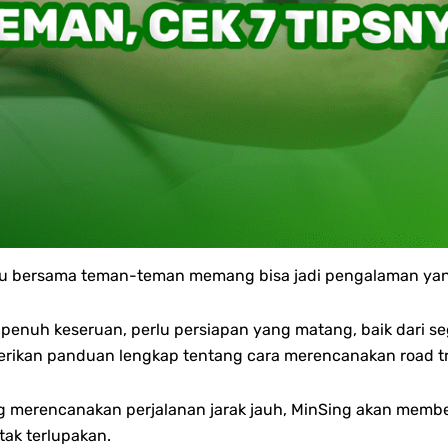
eru bersama teman-teman memang bisa jadi pengalaman y
penuh keseruan, perlu persiapan yang matang, baik dari seg
emberikan panduan lengkap tentang cara merencanakan road t
erencanakan perjalanan jarak jauh, MinSing akan memberik
ak terlupakan.