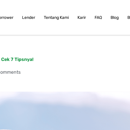
orrower
Lender
Tentang Kami
Karir
FAQ
Blog
B
Cek 7 Tipsnya!
Comments