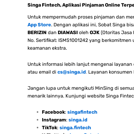
Singa Fintech, Aplikasi Pinjaman Online Terp
Untuk mempermudah proses pinjaman dan menge
App Store
. Dengan aplikasi ini, Sobat Singa 
BERIZIN
dan
DIAWASI
oleh
OJK
(Otoritas Jasa
No. Sertifikat: ISMS1001242 yang berkomitmen
keamanan ekstra.
Untuk informasi lebih lanjut mengenai layana
atau email di
cs@singa.id
.
Layanan konsumen M
Jangan lupa untuk mengikuti MinSing di semua 
menarik lainnya. Kunjungi website Singa Fintec
Facebook
:
singafintech
Instagram
:
singa.id
TikTok
:
singa.fintech