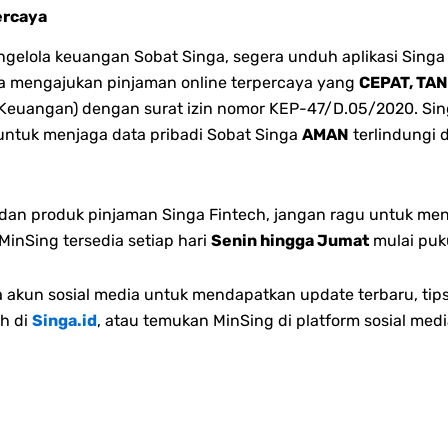
ercaya
lola keuangan Sobat Singa, segera unduh aplikasi Singa 
bisa mengajukan pinjaman online terpercaya yang
CEPAT, TA
 Keuangan) dengan surat izin nomor KEP-47/D.05/2020. Singa
 untuk menjaga data pribadi Sobat Singa
AMAN
terlindungi 
n dan produk pinjaman Singa Fintech, jangan ragu untuk me
inSing tersedia setiap hari
Senin hingga Jumat
mulai puk
akun sosial media untuk mendapatkan update terbaru, tips
h di
Singa.id
, atau temukan MinSing di platform sosial medi