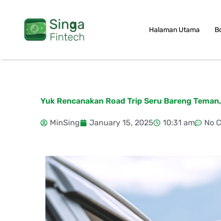
Skip
to
Halaman Utama
B
content
Yuk Rencanakan Road Trip Seru Bareng Teman, 
MinSing
January 15, 2025
10:31 am
No 