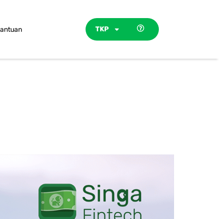
TKP
antuan