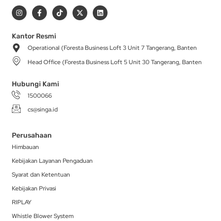
I
F
T
X
L
n
a
i
-
i
s
c
k
t
n
t
e
t
w
k
a
b
o
i
e
Kantor Resmi
g
o
k
t
d
Operational (Foresta Business Loft 3 Unit 7 Tangerang, Banten
r
o
t
i
a
k
e
n
Head Office (Foresta Business Loft 5 Unit 30 Tangerang, Banten
m
-
r
f
Hubungi Kami
1500066
cs@singa.id
Perusahaan
Himbauan
Kebijakan Layanan Pengaduan
Syarat dan Ketentuan
Kebijakan Privasi
RIPLAY
Whistle Blower System