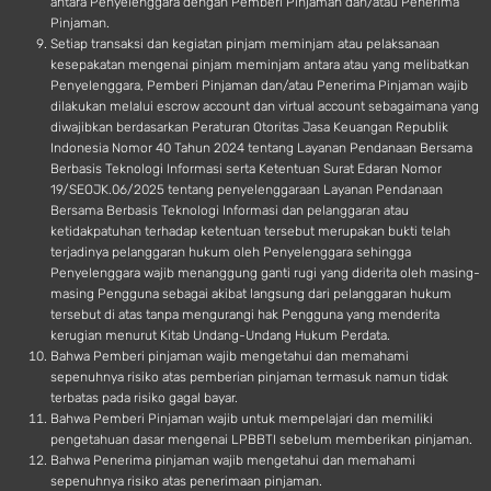
antara Penyelenggara dengan Pemberi Pinjaman dan/atau Penerima
Pinjaman.
Setiap transaksi dan kegiatan pinjam meminjam atau pelaksanaan
kesepakatan mengenai pinjam meminjam antara atau yang melibatkan
Penyelenggara, Pemberi Pinjaman dan/atau Penerima Pinjaman wajib
dilakukan melalui escrow account dan virtual account sebagaimana yang
diwajibkan berdasarkan Peraturan Otoritas Jasa Keuangan Republik
Indonesia Nomor 40 Tahun 2024 tentang Layanan Pendanaan Bersama
Berbasis Teknologi Informasi serta Ketentuan Surat Edaran Nomor
19/SEOJK.06/2025 tentang penyelenggaraan Layanan Pendanaan
Bersama Berbasis Teknologi Informasi dan pelanggaran atau
ketidakpatuhan terhadap ketentuan tersebut merupakan bukti telah
terjadinya pelanggaran hukum oleh Penyelenggara sehingga
Penyelenggara wajib menanggung ganti rugi yang diderita oleh masing-
masing Pengguna sebagai akibat langsung dari pelanggaran hukum
tersebut di atas tanpa mengurangi hak Pengguna yang menderita
kerugian menurut Kitab Undang-Undang Hukum Perdata.
Bahwa Pemberi pinjaman wajib mengetahui dan memahami
sepenuhnya risiko atas pemberian pinjaman termasuk namun tidak
terbatas pada risiko gagal bayar.
Bahwa Pemberi Pinjaman wajib untuk mempelajari dan memiliki
pengetahuan dasar mengenai LPBBTI sebelum memberikan pinjaman.
Bahwa Penerima pinjaman wajib mengetahui dan memahami
sepenuhnya risiko atas penerimaan pinjaman.