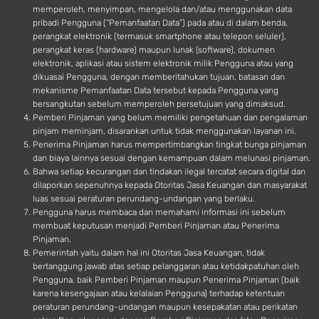
memperoleh, menyimpan, mengelola dan/atau menggunakan data
pribadi Pengguna (“Pemanfaatan Data”) pada atau di dalam benda,
perangkat elektronik (termasuk smartphone atau telepon seluler),
perangkat keras (hardware) maupun lunak (software), dokumen
elektronik, aplikasi atau sistem elektronik milik Pengguna atau yang
dikuasai Pengguna, dengan memberitahukan tujuan, batasan dan
mekanisme Pemanfaatan Data tersebut kepada Pengguna yang
bersangkutan sebelum memperoleh persetujuan yang dimaksud.
Pemberi Pinjaman yang belum memiliki pengetahuan dan pengalaman
pinjam meminjam, disarankan untuk tidak menggunakan layanan ini.
Penerima Pinjaman harus mempertimbangkan tingkat bunga pinjaman
dan biaya lainnya sesuai dengan kemampuan dalam melunasi pinjaman.
Bahwa setiap kecurangan dan tindakan ilegal tercatat secara digital dan
dilaporkan sepenuhnya kepada Otoritas Jasa Keuangan dan masyarakat
luas sesuai peraturan perundang-undangan yang berlaku.
Pengguna harus membaca dan memahami informasi ini sebelum
membuat keputusan menjadi Pemberi Pinjaman atau Penerima
Pinjaman.
Pemerintah yaitu dalam hal ini Otoritas Jasa Keuangan, tidak
bertanggung jawab atas setiap pelanggaran atau ketidakpatuhan oleh
Pengguna, baik Pemberi Pinjaman maupun Penerima Pinjaman (baik
karena kesengajaan atau kelalaian Pengguna) terhadap ketentuan
peraturan perundang-undangan maupun kesepakatan atau perikatan