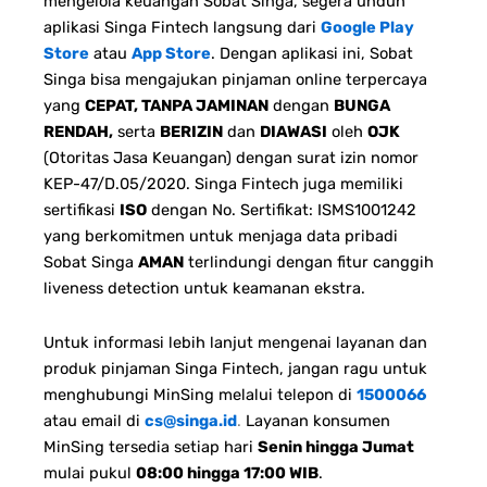
mengelola keuangan Sobat Singa, segera unduh
aplikasi Singa Fintech langsung dari
Google Play
Store
atau
App Store
. Dengan aplikasi ini, Sobat
Singa bisa mengajukan pinjaman online terpercaya
yang
CEPAT, TANPA JAMINAN
dengan
BUNGA
RENDAH,
serta
BERIZIN
dan
DIAWASI
oleh
OJK
(Otoritas Jasa Keuangan) dengan surat izin nomor
KEP-47/D.05/2020. Singa Fintech juga memiliki
sertifikasi
ISO
dengan No. Sertifikat: ISMS1001242
yang berkomitmen untuk menjaga data pribadi
Sobat Singa
AMAN
terlindungi dengan fitur canggih
liveness detection untuk keamanan ekstra.
Untuk informasi lebih lanjut mengenai layanan dan
produk pinjaman Singa Fintech, jangan ragu untuk
menghubungi MinSing melalui telepon di
1500066
atau email di
cs@singa.id
.
Layanan konsumen
MinSing tersedia setiap hari
Senin hingga Jumat
mulai pukul
08:00 hingga 17:00 WIB
.