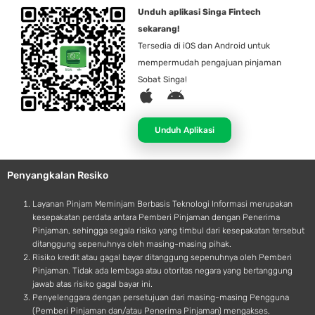
Unduh aplikasi Singa Fintech
sekarang!
Tersedia di iOS dan Android untuk
mempermudah pengajuan pinjaman
Sobat Singa!
A
A
p
n
p
d
Unduh Aplikasi
l
r
e
o
Penyangkalan Resiko
i
d
Layanan Pinjam Meminjam Berbasis Teknologi Informasi merupakan
kesepakatan perdata antara Pemberi Pinjaman dengan Penerima
Pinjaman, sehingga segala risiko yang timbul dari kesepakatan tersebut
ditanggung sepenuhnya oleh masing-masing pihak.
Risiko kredit atau gagal bayar ditanggung sepenuhnya oleh Pemberi
Pinjaman. Tidak ada lembaga atau otoritas negara yang bertanggung
jawab atas risiko gagal bayar ini.
Penyelenggara dengan persetujuan dari masing-masing Pengguna
(Pemberi Pinjaman dan/atau Penerima Pinjaman) mengakses,