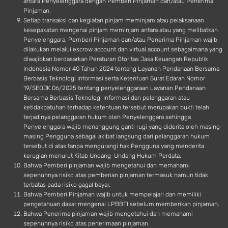
antara Penyelenggara dengan Pemberi Pinjaman dan/atau Penerima
Pinjaman.
Setiap transaksi dan kegiatan pinjam meminjam atau pelaksanaan
kesepakatan mengenai pinjam meminjam antara atau yang melibatkan
Penyelenggara, Pemberi Pinjaman dan/atau Penerima Pinjaman wajib
dilakukan melalui escrow account dan virtual account sebagaimana yang
diwajibkan berdasarkan Peraturan Otoritas Jasa Keuangan Republik
Indonesia Nomor 40 Tahun 2024 tentang Layanan Pendanaan Bersama
Berbasis Teknologi Informasi serta Ketentuan Surat Edaran Nomor
19/SEOJK.06/2025 tentang penyelenggaraan Layanan Pendanaan
Bersama Berbasis Teknologi Informasi dan pelanggaran atau
ketidakpatuhan terhadap ketentuan tersebut merupakan bukti telah
terjadinya pelanggaran hukum oleh Penyelenggara sehingga
Penyelenggara wajib menanggung ganti rugi yang diderita oleh masing-
masing Pengguna sebagai akibat langsung dari pelanggaran hukum
tersebut di atas tanpa mengurangi hak Pengguna yang menderita
kerugian menurut Kitab Undang-Undang Hukum Perdata.
Bahwa Pemberi pinjaman wajib mengetahui dan memahami
sepenuhnya risiko atas pemberian pinjaman termasuk namun tidak
terbatas pada risiko gagal bayar.
Bahwa Pemberi Pinjaman wajib untuk mempelajari dan memiliki
pengetahuan dasar mengenai LPBBTI sebelum memberikan pinjaman.
Bahwa Penerima pinjaman wajib mengetahui dan memahami
sepenuhnya risiko atas penerimaan pinjaman.