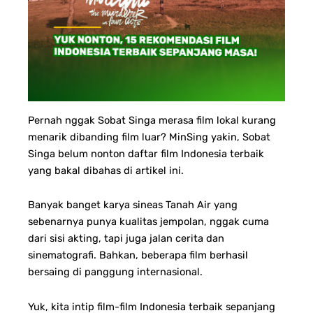
Pernah nggak Sobat Singa merasa film lokal kurang
menarik dibanding film luar? MinSing yakin, Sobat
Singa belum nonton daftar film Indonesia terbaik
yang bakal dibahas di artikel ini.
Banyak banget karya sineas Tanah Air yang
sebenarnya punya kualitas jempolan, nggak cuma
dari sisi akting, tapi juga jalan cerita dan
sinematografi. Bahkan, beberapa film berhasil
bersaing di panggung internasional.
Yuk, kita intip film-film Indonesia terbaik sepanjang