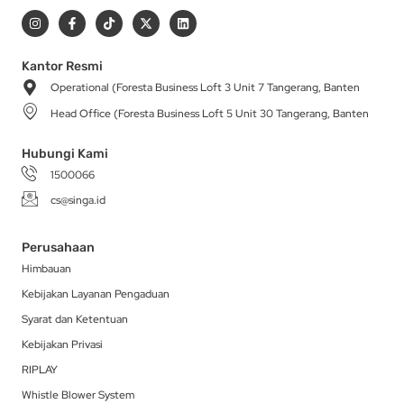
I
F
T
X
L
n
a
i
-
i
s
c
k
t
n
t
e
t
w
k
a
b
o
i
e
Kantor Resmi
g
o
k
t
d
Operational (Foresta Business Loft 3 Unit 7 Tangerang, Banten
r
o
t
i
a
k
e
n
Head Office (Foresta Business Loft 5 Unit 30 Tangerang, Banten
m
-
r
f
Hubungi Kami
1500066
cs@singa.id
Perusahaan
Himbauan
Kebijakan Layanan Pengaduan
Syarat dan Ketentuan
Kebijakan Privasi
RIPLAY
Whistle Blower System