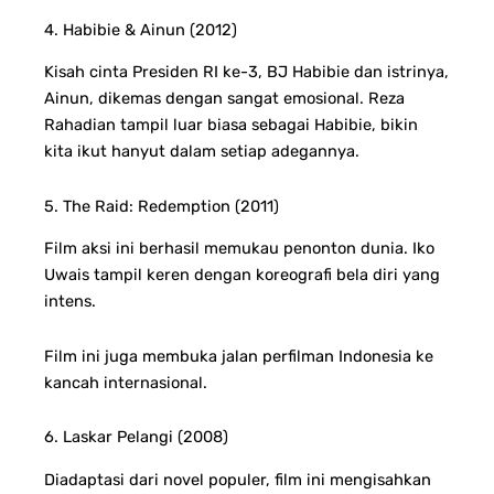
4. Habibie & Ainun (2012)
Kisah cinta Presiden RI ke-3, BJ Habibie dan istrinya,
Ainun, dikemas dengan sangat emosional. Reza
Rahadian tampil luar biasa sebagai Habibie, bikin
kita ikut hanyut dalam setiap adegannya.
5. The Raid: Redemption (2011)
Film aksi ini berhasil memukau penonton dunia. Iko
Uwais tampil keren dengan koreografi bela diri yang
intens.
Film ini juga membuka jalan perfilman Indonesia ke
kancah internasional.
6. Laskar Pelangi (2008)
Diadaptasi dari novel populer, film ini mengisahkan