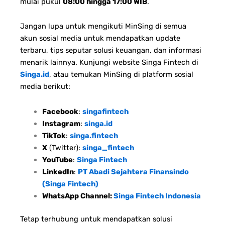
mulai pukul
08:00 hingga 17:00 WIB
.
Jangan lupa untuk mengikuti MinSing di semua
akun sosial media untuk mendapatkan update
terbaru, tips seputar solusi keuangan, dan informasi
menarik lainnya. Kunjungi website Singa Fintech di
Singa.id
, atau temukan MinSing di platform sosial
media berikut:
Facebook
:
singafintech
Instagram
:
singa.id
TikTok
:
singa.fintech
X
(Twitter):
singa_fintech
YouTube
:
Singa Fintech
LinkedIn
:
PT Abadi Sejahtera Finansindo
(Singa Fintech)
WhatsApp Channel:
Singa Fintech Indonesia
Tetap terhubung untuk mendapatkan solusi