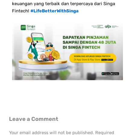
keuangan yang terbaik dan terpercaya dari Singa
Fintech!
#LifeBetterWithSinga
Leave a Comment
Your email address will not be published.
Required