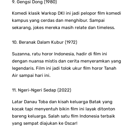
9. Gengsi Dong (1980)
Komedi klasik Warkop DKI ini jadi pelopor film komedi
kampus yang cerdas dan menghibur. Sampai
sekarang, jokes mereka masih relate dan timeless.
10. Beranak Dalam Kubur (1972)
Suzanna, ratu horor Indonesia, hadir di film ini
dengan nuansa mistis dan cerita menyeramkan yang
legendaris. Film ini jadi tolok ukur film horor Tanah
Air sampai hari ini.
11. Ngeri-Ngeri Sedap (2022)
Latar Danau Toba dan kisah keluarga Batak yang
kocak tapi menyentuh bikin film ini layak ditonton
bareng keluarga. Salah satu film Indonesia terbaik
yang sempat diajukan ke Oscar!