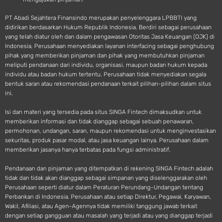
PT Abadi Sejahtera Finansindo merupakan penyelenggara LPBBTI yang
didirikan berdasarkan Hukum Republik Indonesia. Berdiri sebagai perusahaan
yang telah diatur oleh dan dalam pengawasan Otoritas Jasa Keuangan (OJK) di
Indonesia, Perusahaan menyediakan layanan interfacing sebagai penghubung
pihak yang memberikan pinjaman dan pihak yang membutuhkan pinjaman
meliputi pendanaan dari individu, organisasi, maupun badan hukum kepada
individu atau badan hukum tertentu. Perusahaan tidak menyediakan segala
bentuk saran atau rekomendasi pendanaan terkait pilihan-pilihan dalam situs
ini.
Isi dan materi yang tersedia pada situs SINGA Fintech dimaksudkan untuk
memberikan informasi dan tidak dianggap sebagai sebuah penawaran,
permohonan, undangan, saran, maupun rekomendasi untuk menginvestasikan
sekuritas, produk pasar modal, atau jasa keuangan lainya. Perusahaan dalam
memberikan jasanya hanya terbatas pada fungsi administratif.
Pendanaan dan pinjaman yang ditempatkan di rekening SINGA Fintech adalah
tidak dan tidak akan dianggap sebagai simpanan yang diselenggarakan oleh
Perusahaan seperti diatur dalam Peraturan Perundang-Undangan tentang
Perbankan di Indonesia. Perusahaan atau setiap Direktur, Pegawai, Karyawan,
Wakil, Afiliasi, atau Agen-Agennya tidak memiliki tanggung jawab terkait
dengan setiap gangguan atau masalah yang terjadi atau yang dianggap terjadi