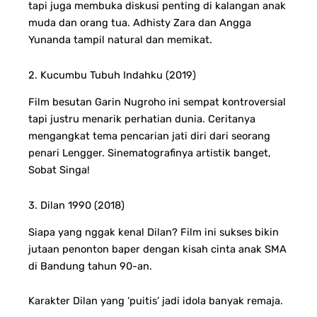
tapi juga membuka diskusi penting di kalangan anak
muda dan orang tua. Adhisty Zara dan Angga
Yunanda tampil natural dan memikat.
2. Kucumbu Tubuh Indahku (2019)
Film besutan Garin Nugroho ini sempat kontroversial
tapi justru menarik perhatian dunia. Ceritanya
mengangkat tema pencarian jati diri dari seorang
penari Lengger. Sinematografinya artistik banget,
Sobat Singa!
3. Dilan 1990 (2018)
Siapa yang nggak kenal Dilan? Film ini sukses bikin
jutaan penonton baper dengan kisah cinta anak SMA
di Bandung tahun 90-an.
Karakter Dilan yang ‘puitis’ jadi idola banyak remaja.