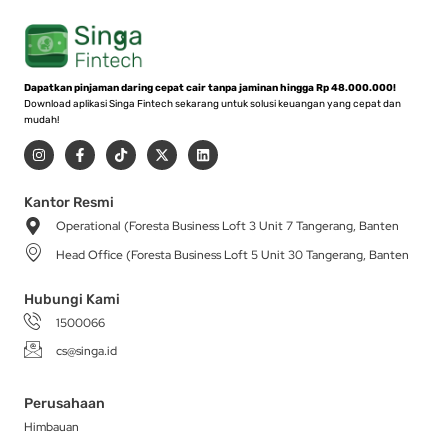
Dapatkan pinjaman daring cepat cair tanpa jaminan hingga Rp 48.000.000!
Download aplikasi Singa Fintech sekarang untuk solusi keuangan yang cepat dan
mudah!
I
F
T
X
L
n
a
i
-
i
s
c
k
t
n
t
e
t
w
k
a
b
o
i
e
Kantor Resmi
g
o
k
t
d
Operational (Foresta Business Loft 3 Unit 7 Tangerang, Banten
r
o
t
i
a
k
e
n
Head Office (Foresta Business Loft 5 Unit 30 Tangerang, Banten
m
-
r
f
Hubungi Kami
1500066
cs@singa.id
Perusahaan
Himbauan