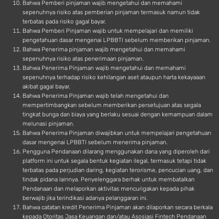
Bahwa Pemberi pinjaman wajib mengetahui dan memahami
sepenuhnya risiko atas pemberian pinjaman termasuk namun tidak
terbatas pada risiko gagal bayar.
Bahwa Pemberi Pinjaman wajib untuk mempelajari dan memiliki
pengetahuan dasar mengenai LPBBTI sebelum memberikan pinjaman.
Bahwa Penerima pinjaman wajib mengetahui dan memahami
sepenuhnya risiko atas penerimaan pinjaman.
Bahwa Penerima Pinjaman wajib mengetahui dan memahami
sepenuhnya terhadap risiko kehilangan aset ataupun harta kekayaaan
akibat gagal bayar.
Bahwa Penerima Pinjaman wajib telah mengetahui dan
mempertimbangkan sebelum memberikan persetujuan atas segala
tingkat bunga dan biaya yang berlaku sesuai dengan kemampuan dalam
melunasi pinjaman.
Bahwa Penerima Pinjaman diwajibkan untuk mempelajari pengetahuan
dasar mengenai LPBBTI sebelum menerima pinjaman.
Pengguna Pendanaan dilarang menggunakan dana yang diperoleh dari
platform ini untuk segala bentuk kegiatan ilegal, termasuk tetapi tidak
terbatas pada perjudian daring, kegiatan terorisme, pencucian uang, dan
tindak pidana lainnya. Penyelenggara berhak untuk membatalkan
Pendanaan dan melaporkan aktivitas mencurigakan kepada pihak
berwajib jika terindikasi adanya pelanggaran ini.
Bahwa catatan kredit Penerima Pinjaman akan dilaporkan secara berkala
kepada Otoritas Jasa Keuangan dan/atau Asosiasi Fintech Pendanaan