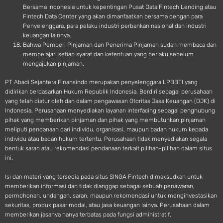
Bersama Indonesia untuk kepentingan Pusat Data Fintech Lending atau
Fintech Data Center yang akan dimanfaatkan bersama dengan para
Penyelenggara, para pelaku industri perbankan nasional dan industri
keuangan lainnya.
Bahwa Pemberi Pinjaman dan Penerima Pinjaman sudah membaca dan
mempelajari setiap syarat dan ketentuan yang berlaku sebelum
mengajukan pinjaman.
PT Abadi Sejahtera Finansindo merupakan penyelenggara LPBBTI yang
didirikan berdasarkan Hukum Republik Indonesia. Berdiri sebagai perusahaan
yang telah diatur oleh dan dalam pengawasan Otoritas Jasa Keuangan (OJK) di
Indonesia, Perusahaan menyediakan layanan interfacing sebagai penghubung
pihak yang memberikan pinjaman dan pihak yang membutuhkan pinjaman
meliputi pendanaan dari individu, organisasi, maupun badan hukum kepada
individu atau badan hukum tertentu. Perusahaan tidak menyediakan segala
bentuk saran atau rekomendasi pendanaan terkait pilihan-pilihan dalam situs
ini.
Isi dan materi yang tersedia pada situs SINGA Fintech dimaksudkan untuk
memberikan informasi dan tidak dianggap sebagai sebuah penawaran,
permohonan, undangan, saran, maupun rekomendasi untuk menginvestasikan
sekuritas, produk pasar modal, atau jasa keuangan lainya. Perusahaan dalam
memberikan jasanya hanya terbatas pada fungsi administratif.