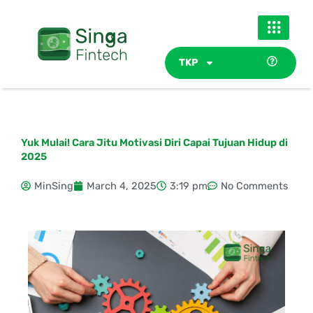
Skip
to
content
TKP
Yuk Mulai! Cara Jitu Motivasi Diri Capai Tujuan Hidup di
2025
MinSing
March 4, 2025
3:19 pm
No Comments