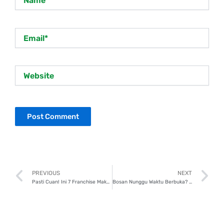
Email*
Website
Prev
N
PREVIOUS
NEXT
Pasti Cuan! Ini 7 Franchise Makanan Terlaris di Indonesia!
Bosan Nunggu Waktu Berbuka? Lakukan 7 Kegiatan Positif Ini!