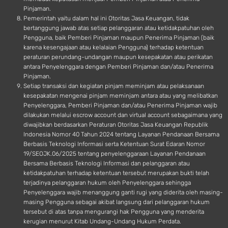
Pinjaman.
Pemerintah yaitu dalam hal ini Otoritas Jasa Keuangan, tidak
bertanggung jawab atas setiap pelanggaran atau ketidakpatuhan oleh
Pengguna, baik Pemberi Pinjaman maupun Penerima Pinjaman (baik
karena kesengajaan atau kelalaian Pengguna) terhadap ketentuan
peraturan perundang-undangan maupun kesepakatan atau perikatan
antara Penyelenggara dengan Pemberi Pinjaman dan/atau Penerima
Pinjaman.
Setiap transaksi dan kegiatan pinjam meminjam atau pelaksanaan
kesepakatan mengenai pinjam meminjam antara atau yang melibatkan
Penyelenggara, Pemberi Pinjaman dan/atau Penerima Pinjaman wajib
dilakukan melalui escrow account dan virtual account sebagaimana yang
diwajibkan berdasarkan Peraturan Otoritas Jasa Keuangan Republik
Indonesia Nomor 40 Tahun 2024 tentang Layanan Pendanaan Bersama
Berbasis Teknologi Informasi serta Ketentuan Surat Edaran Nomor
19/SEOJK.06/2025 tentang penyelenggaraan Layanan Pendanaan
Bersama Berbasis Teknologi Informasi dan pelanggaran atau
ketidakpatuhan terhadap ketentuan tersebut merupakan bukti telah
terjadinya pelanggaran hukum oleh Penyelenggara sehingga
Penyelenggara wajib menanggung ganti rugi yang diderita oleh masing-
masing Pengguna sebagai akibat langsung dari pelanggaran hukum
tersebut di atas tanpa mengurangi hak Pengguna yang menderita
kerugian menurut Kitab Undang-Undang Hukum Perdata.