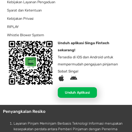
Kebijakan Layanan Pengaduan
Syarat dan Ketentuan
Kebijakan Privasi
RIPLAY
Whistle Blower System
Unduh aplikasi Singa Fintech
sekarang!
Tersedia di iOS dan Android untuk
mempermudah pengajuan pinjaman
Sobat Singa!
A
A
p
n
p
d
Unduh Aplikasi
l
r
e
o
Penyangkalan Resiko
i
d
Layanan Pinjam Meminjam Berbasis Teknologi Informasi merupakan
kesepakatan perdata antara Pemberi Pinjaman dengan Penerima