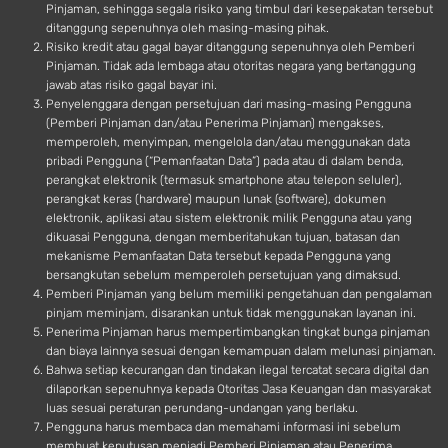
Pinjaman, sehingga segala risiko yang timbul dari kesepakatan tersebut
ditanggung sepenuhnya oleh masing-masing pihak.
Risiko kredit atau gagal bayar ditanggung sepenuhnya oleh Pemberi
Pinjaman. Tidak ada lembaga atau otoritas negara yang bertanggung
jawab atas risiko gagal bayar ini.
Penyelenggara dengan persetujuan dari masing-masing Pengguna
(Pemberi Pinjaman dan/atau Penerima Pinjaman) mengakses,
memperoleh, menyimpan, mengelola dan/atau menggunakan data
pribadi Pengguna (“Pemanfaatan Data”) pada atau di dalam benda,
perangkat elektronik (termasuk smartphone atau telepon seluler),
perangkat keras (hardware) maupun lunak (software), dokumen
elektronik, aplikasi atau sistem elektronik milik Pengguna atau yang
dikuasai Pengguna, dengan memberitahukan tujuan, batasan dan
mekanisme Pemanfaatan Data tersebut kepada Pengguna yang
bersangkutan sebelum memperoleh persetujuan yang dimaksud.
Pemberi Pinjaman yang belum memiliki pengetahuan dan pengalaman
pinjam meminjam, disarankan untuk tidak menggunakan layanan ini.
Penerima Pinjaman harus mempertimbangkan tingkat bunga pinjaman
dan biaya lainnya sesuai dengan kemampuan dalam melunasi pinjaman.
Bahwa setiap kecurangan dan tindakan ilegal tercatat secara digital dan
dilaporkan sepenuhnya kepada Otoritas Jasa Keuangan dan masyarakat
luas sesuai peraturan perundang-undangan yang berlaku.
Pengguna harus membaca dan memahami informasi ini sebelum
membuat keputusan menjadi Pemberi Pinjaman atau Penerima