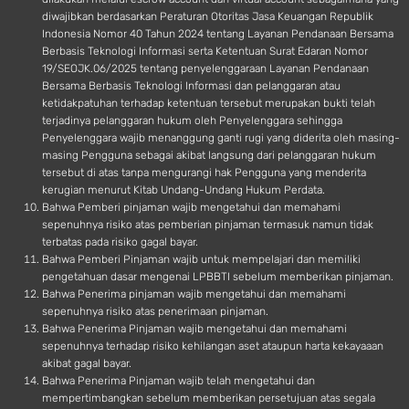
diwajibkan berdasarkan Peraturan Otoritas Jasa Keuangan Republik
Indonesia Nomor 40 Tahun 2024 tentang Layanan Pendanaan Bersama
Berbasis Teknologi Informasi serta Ketentuan Surat Edaran Nomor
19/SEOJK.06/2025 tentang penyelenggaraan Layanan Pendanaan
Bersama Berbasis Teknologi Informasi dan pelanggaran atau
ketidakpatuhan terhadap ketentuan tersebut merupakan bukti telah
terjadinya pelanggaran hukum oleh Penyelenggara sehingga
Penyelenggara wajib menanggung ganti rugi yang diderita oleh masing-
masing Pengguna sebagai akibat langsung dari pelanggaran hukum
tersebut di atas tanpa mengurangi hak Pengguna yang menderita
kerugian menurut Kitab Undang-Undang Hukum Perdata.
Bahwa Pemberi pinjaman wajib mengetahui dan memahami
sepenuhnya risiko atas pemberian pinjaman termasuk namun tidak
terbatas pada risiko gagal bayar.
Bahwa Pemberi Pinjaman wajib untuk mempelajari dan memiliki
pengetahuan dasar mengenai LPBBTI sebelum memberikan pinjaman.
Bahwa Penerima pinjaman wajib mengetahui dan memahami
sepenuhnya risiko atas penerimaan pinjaman.
Bahwa Penerima Pinjaman wajib mengetahui dan memahami
sepenuhnya terhadap risiko kehilangan aset ataupun harta kekayaaan
akibat gagal bayar.
Bahwa Penerima Pinjaman wajib telah mengetahui dan
mempertimbangkan sebelum memberikan persetujuan atas segala