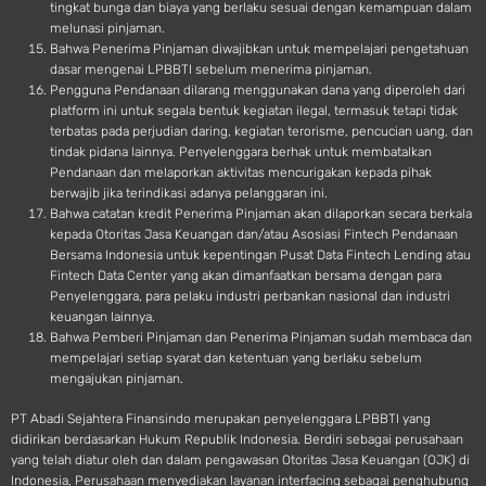
tingkat bunga dan biaya yang berlaku sesuai dengan kemampuan dalam
melunasi pinjaman.
Bahwa Penerima Pinjaman diwajibkan untuk mempelajari pengetahuan
dasar mengenai LPBBTI sebelum menerima pinjaman.
Pengguna Pendanaan dilarang menggunakan dana yang diperoleh dari
platform ini untuk segala bentuk kegiatan ilegal, termasuk tetapi tidak
terbatas pada perjudian daring, kegiatan terorisme, pencucian uang, dan
tindak pidana lainnya. Penyelenggara berhak untuk membatalkan
Pendanaan dan melaporkan aktivitas mencurigakan kepada pihak
berwajib jika terindikasi adanya pelanggaran ini.
Bahwa catatan kredit Penerima Pinjaman akan dilaporkan secara berkala
kepada Otoritas Jasa Keuangan dan/atau Asosiasi Fintech Pendanaan
Bersama Indonesia untuk kepentingan Pusat Data Fintech Lending atau
Fintech Data Center yang akan dimanfaatkan bersama dengan para
Penyelenggara, para pelaku industri perbankan nasional dan industri
keuangan lainnya.
Bahwa Pemberi Pinjaman dan Penerima Pinjaman sudah membaca dan
mempelajari setiap syarat dan ketentuan yang berlaku sebelum
mengajukan pinjaman.
PT Abadi Sejahtera Finansindo merupakan penyelenggara LPBBTI yang
didirikan berdasarkan Hukum Republik Indonesia. Berdiri sebagai perusahaan
yang telah diatur oleh dan dalam pengawasan Otoritas Jasa Keuangan (OJK) di
Indonesia, Perusahaan menyediakan layanan interfacing sebagai penghubung