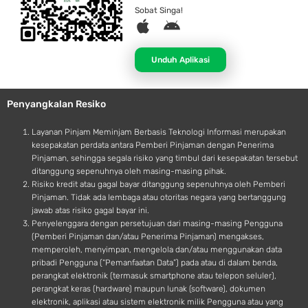
Sobat Singa!
A
A
p
n
p
d
Unduh Aplikasi
l
r
e
o
Penyangkalan Resiko
i
d
Layanan Pinjam Meminjam Berbasis Teknologi Informasi merupakan
kesepakatan perdata antara Pemberi Pinjaman dengan Penerima
Pinjaman, sehingga segala risiko yang timbul dari kesepakatan tersebut
ditanggung sepenuhnya oleh masing-masing pihak.
Risiko kredit atau gagal bayar ditanggung sepenuhnya oleh Pemberi
Pinjaman. Tidak ada lembaga atau otoritas negara yang bertanggung
jawab atas risiko gagal bayar ini.
Penyelenggara dengan persetujuan dari masing-masing Pengguna
(Pemberi Pinjaman dan/atau Penerima Pinjaman) mengakses,
memperoleh, menyimpan, mengelola dan/atau menggunakan data
pribadi Pengguna (“Pemanfaatan Data”) pada atau di dalam benda,
perangkat elektronik (termasuk smartphone atau telepon seluler),
perangkat keras (hardware) maupun lunak (software), dokumen
elektronik, aplikasi atau sistem elektronik milik Pengguna atau yang