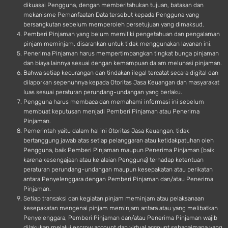
dikuasai Pengguna, dengan memberitahukan tujuan, batasan dan
mekanisme Pemanfaatan Data tersebut kepada Pengguna yang
bersangkutan sebelum memperoleh persetujuan yang dimaksud.
Pemberi Pinjaman yang belum memiliki pengetahuan dan pengalaman
pinjam meminjam, disarankan untuk tidak menggunakan layanan ini.
Penerima Pinjaman harus mempertimbangkan tingkat bunga pinjaman
dan biaya lainnya sesuai dengan kemampuan dalam melunasi pinjaman.
Bahwa setiap kecurangan dan tindakan ilegal tercatat secara digital dan
dilaporkan sepenuhnya kepada Otoritas Jasa Keuangan dan masyarakat
luas sesuai peraturan perundang-undangan yang berlaku.
Pengguna harus membaca dan memahami informasi ini sebelum
membuat keputusan menjadi Pemberi Pinjaman atau Penerima
Pinjaman.
Pemerintah yaitu dalam hal ini Otoritas Jasa Keuangan, tidak
bertanggung jawab atas setiap pelanggaran atau ketidakpatuhan oleh
Pengguna, baik Pemberi Pinjaman maupun Penerima Pinjaman (baik
karena kesengajaan atau kelalaian Pengguna) terhadap ketentuan
peraturan perundang-undangan maupun kesepakatan atau perikatan
antara Penyelenggara dengan Pemberi Pinjaman dan/atau Penerima
Pinjaman.
Setiap transaksi dan kegiatan pinjam meminjam atau pelaksanaan
kesepakatan mengenai pinjam meminjam antara atau yang melibatkan
Penyelenggara, Pemberi Pinjaman dan/atau Penerima Pinjaman wajib
dilakukan melalui escrow account dan virtual account sebagaimana yang