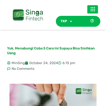
Skip
to
content
TKP
Yuk, Menabung! Coba 5 Cara Ini Supaya Bisa Sisihkan
Uang
MinSing
October 24, 2024
6:13 pm
No Comments