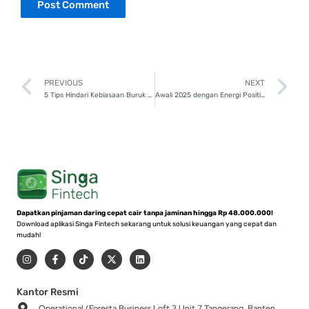
Prev
N
PREVIOUS
NEXT
5 Tips Hindari Kebiasaan Buruk dalam Manajemen Keuangan
Awali 2025 dengan Energi Positif, Coba 5 Tantangan Seru Ini!
Dapatkan pinjaman daring cepat cair tanpa jaminan hingga Rp 48.000.000!
Download aplikasi Singa Fintech sekarang untuk solusi keuangan yang cepat dan
mudah!
I
F
T
X
L
n
a
i
-
i
s
c
k
t
n
t
e
t
w
k
a
b
o
i
e
Kantor Resmi
g
o
k
t
d
Operational (Foresta Business Loft 3 Unit 7 Tangerang, Banten