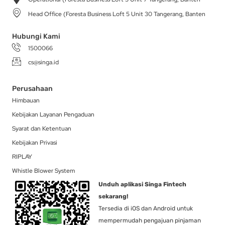
r
o
t
i
a
k
e
n
Head Office (Foresta Business Loft 5 Unit 30 Tangerang, Banten
m
-
r
f
Hubungi Kami
1500066
cs@singa.id
Perusahaan
Himbauan
Kebijakan Layanan Pengaduan
Syarat dan Ketentuan
Kebijakan Privasi
RIPLAY
Whistle Blower System
Unduh aplikasi Singa Fintech
sekarang!
Tersedia di iOS dan Android untuk
mempermudah pengajuan pinjaman